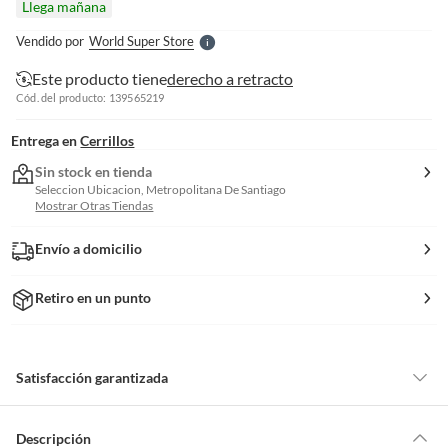
Llega mañana
l
e
Vendido por
World Super Store
S
Este producto tiene
derecho a retracto
Cód. del producto: 139565219
Entrega en
Cerrillos
Sin stock en tienda
Seleccion Ubicacion, Metropolitana De Santiago
Mostrar Otras Tiendas
Envío a domicilio
Retiro en un punto
Satisfacción garantizada
Por ley, tienes hasta
10 días para devolver un producto
si te arrepientes
de la compra.
Descripción