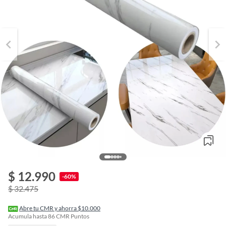
$ 12.990
o
-60%
f
$ 32.475
n
I
r
Abre tu CMR y ahorra $10.000
e
Acumula hasta
86
CMR Puntos
l