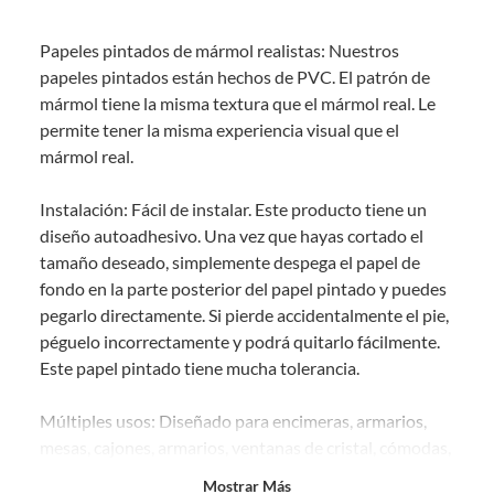
Debe estar en perfecto estado, con todas sus etiquetas, sellos intactos y
sin uso, tal como te lo entregamos. Ten en cuenta que lo debes haber
Papeles pintados de mármol realistas: Nuestros
comprado por internet y que hay ciertas categorías que no tienen este
derecho:
papeles pintados están hechos de PVC. El patrón de
mármol tiene la misma textura que el mármol real. Le
Productos que, por su naturaleza, no puedan ser devueltos,
permite tener la misma experiencia visual que el
puedan deteriorarse o caducar con rapidez.
mármol real.
Confeccionados a la medida.
De uso personal.
Instalación: Fácil de instalar. Este producto tiene un
En sodimac.cl te damos
30 días desde que recibes el producto
. Debe
diseño autoadhesivo. Una vez que hayas cortado el
estar en perfecto estado, con todas sus etiquetas y sin uso, tal como te lo
tamaño deseado, simplemente despega el papel de
entregamos.
fondo en la parte posterior del papel pintado y puedes
Productos digitales que se entregan a través de una descarga
pegarlo directamente. Si pierde accidentalmente el pie,
electrónica, por ejemplo, cupones de experiencia o programas
péguelo incorrectamente y podrá quitarlo fácilmente.
para el computador.
Este papel pintado tiene mucha tolerancia.
Productos a pedido o confeccionados a medida.
Productos que han sido informados como imperfectos, usados,
Múltiples usos: Diseñado para encimeras, armarios,
reparados, abiertos, de segunda selección, remanufacturados o
mesas, cajones, armarios, ventanas de cristal, cómodas,
con alguna deficiencia, que sean comprados en esa condición a
un precio reducido.
librerías, salones, dormitorios, baños, salas de juegos,
Mostrar Más