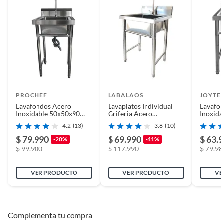
Color
plata
Número de cubetas
1
Cantidad de agujeros
1
PROCHEF
LABALAOS
JOYTE
Cantidad de cajones
1
Lavafondos Acero
Lavaplatos Individual
Lavafo
Inoxidable 50x50x90
Griferia Acero
Inoxid
cm. Con Grifería
Inoxidable Plateado
60x60
4.2
(13)
3.8
(10)
Alto
80
$ 79.990
$ 69.990
$ 63.
-20%
-41%
$ 99.900
$ 117.990
$ 79.9
Cantidad de puertas
1
VER PRODUCTO
VER PRODUCTO
V
Ancho
50
Complementa tu compra