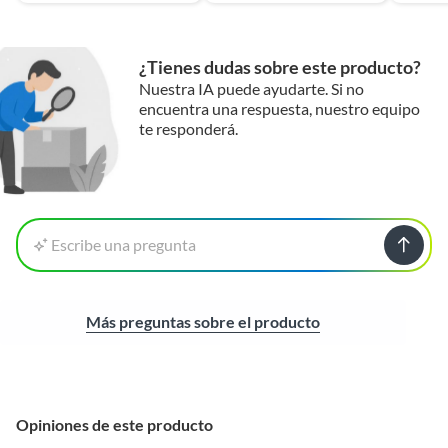
Corredera de cajones
Metal
¿Tienes dudas sobre este producto?
Color de la estructura
Acero inoxidable
Nuestra IA puede ayudarte. Si no
encuentra una respuesta, nuestro equipo
te responderá.
Tipo de instalación
Simple
Espesor
2
Escribe una pregunta
Colección
Inox
Capacidad
55×50×80cm
Más preguntas sobre el producto
volumétrica
Opiniones de este producto