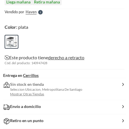
Llega mañana
Retira mañana
l
e
Vendido por
Haven
S
Color:
plata
Este producto tiene
derecho a retracto
Cód. del producto: 140947428
Entrega en
Cerrillos
Sin stock en tienda
Seleccion Ubicacion, Metropolitana De Santiago
Mostrar Otras Tiendas
Envío a domicilio
Retiro en un punto