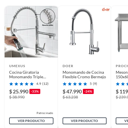
Profundidad
55
Espesor de la
1
estructura
Peso del producto
8kg
Espesor de la puerta
55
UMEXUS
DOER
PROC
Cocina Giratoria
Monomando de Cocina
Meson
Monomando Triple
Flexible Cromo Bermejo
150x6
Material del
Acero inoxidable
Lavaplatos Flexible
Acero 
4.9
(12)
5
(9)
Plateado+ 2 Tubos 60cm
lavaplatos
$ 25.990
$ 47.990
$ 119
-33%
-24%
$ 38.990
$ 63.238
$ 239.
Cuenta con anti
Sí
rebalse
Patrocinado
VER PRODUCTO
VER PRODUCTO
V