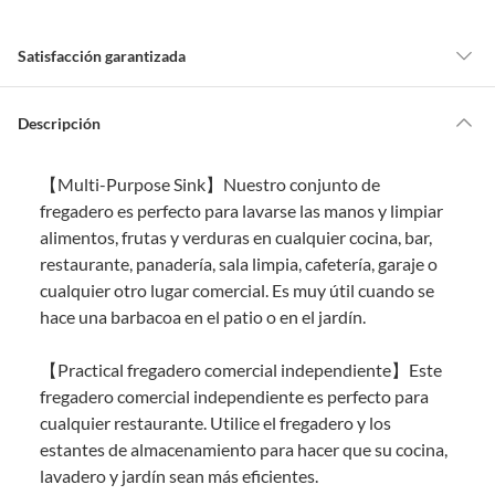
Satisfacción garantizada
Por ley, tienes hasta
10 días para devolver un producto
si te arrepientes
de la compra.
Descripción
Debe estar en perfecto estado, con todas sus etiquetas, sellos intactos y
sin uso, tal como te lo entregamos. Ten en cuenta que lo debes haber
【Multi-Purpose Sink】Nuestro conjunto de
comprado por internet y que hay ciertas categorías que no tienen este
derecho:
fregadero es perfecto para lavarse las manos y limpiar
alimentos, frutas y verduras en cualquier cocina, bar,
Productos que, por su naturaleza, no puedan ser devueltos,
restaurante, panadería, sala limpia, cafetería, garaje o
puedan deteriorarse o caducar con rapidez.
cualquier otro lugar comercial. Es muy útil cuando se
Confeccionados a la medida.
hace una barbacoa en el patio o en el jardín.
De uso personal.
En sodimac.cl te damos
30 días desde que recibes el producto
. Debe
【Practical fregadero comercial independiente】Este
estar en perfecto estado, con todas sus etiquetas y sin uso, tal como te lo
fregadero comercial independiente es perfecto para
entregamos.
cualquier restaurante. Utilice el fregadero y los
Productos digitales que se entregan a través de una descarga
estantes de almacenamiento para hacer que su cocina,
electrónica, por ejemplo, cupones de experiencia o programas
lavadero y jardín sean más eficientes.
para el computador.