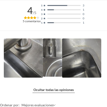
3
5
4
1
4
/5
0
3
0
2
5
comentarios
1
1
Ocultar todas las opiniones
Ordenar por:
Mejores evaluaciones