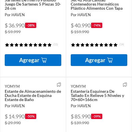
Juego De Sartenes 5 Piezas 10-
Contenedores Herméticos
26 cm
Plástico Alimentos Con Tapa
Por HAVEN
Por HAVEN
$ 36.990
$ 40.990
-38%
-74%
$ 59.999
$ 159.990
(11)
(14)
Agregar
Agregar
YOMYM
YOMYM
Estante de Almacenamiento de
Estantería Esquinera De
Ducha Estante de Esquina
Tallado En Relieve 5 Niveles y
Estante de Baño
70×60×166cm
Por HAVEN
Por HAVEN
$ 14.990
$ 85.990
-50%
-39%
$ 29.990
$ 139.990