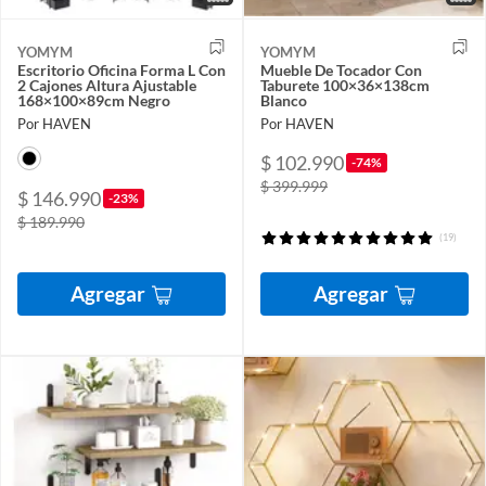
YOMYM
YOMYM
Escritorio Oficina Forma L Con
Mueble De Tocador Con
2 Cajones Altura Ajustable
Taburete 100×36×138cm
168×100×89cm Negro
Blanco
Por HAVEN
Por HAVEN
$ 102.990
-74%
$ 399.999
$ 146.990
-23%
$ 189.990
(19)
Agregar
Agregar