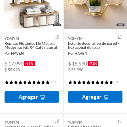
YOMYM
YOMYM
Repisas Flotantes De Madera
Estante decorativo de pared -
Modernas Kit X4 Café natural
hexagonal dorado
Por HAVEN
Por HAVEN
$ 17.990
$ 15.990
-68%
-71%
$ 55.990
$ 55.990
(13)
(4)
Agregar
Agregar
YOMYM
YOMYM
Sartenes De Hierro Fundido
Set 42 Alta Calidad