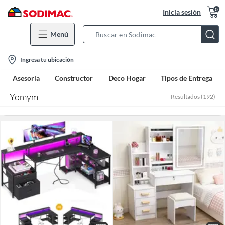
0
Inicia sesión
Menú
Search
Bar
location-
Ingresa tu ubicación
icon
Asesoría
Constructor
Deco Hogar
Tipos de Entrega
Yomym
Resultados
(
192
)