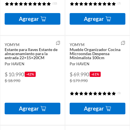
(12)
(7)
Agregar
Agregar
YOMYM
YOMYM
Estante para llaves Estante de
Mueble Organizador Cocina
almacenamiento para la
Microondas Despensa
entrada 22×15×20CM
Minimalista 100cm
Por HAVEN
Por HAVEN
$ 10.990
$ 69.990
-42%
-61%
$ 18.990
$ 179.990
(5)
Agregar
Agregar