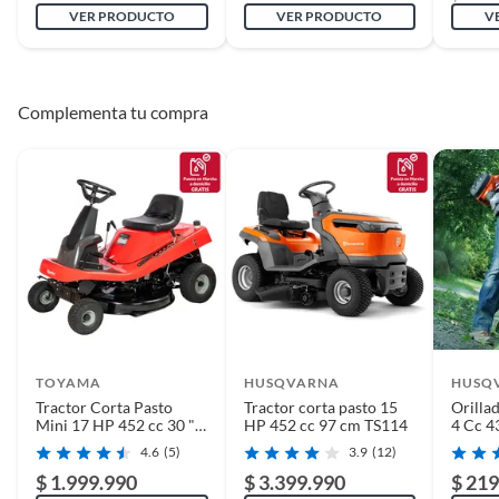
VER PRODUCTO
VER PRODUCTO
V
Alto
64
Complementa tu compra
Largo
150 cm
Garantía
1 año
TOYAMA
HUSQVARNA
HUSQ
Tractor Corta Pasto
Tractor corta pasto 15
Orilla
Mini 17 HP 452 cc 30 "
HP 452 cc 97 cm TS114
4 Cc 4
TLT30-17M
4.6
(5)
3.9
(12)
$ 1.999.990
$ 3.399.990
$ 219