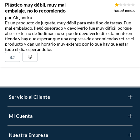
Plástico muy débil, muy mal
embalaje, no lo recomiendo
hace 6 meses
por Alejandro
Es un producto de juguete, muy débil para este tipo de tareas. Fue
mal embalado, llegó quebrado y devolverlo fue muy difícil porque
al ser externo de Sodimac no se puede devolverlo directamente en
tienda y hay que esperar que una empresa de encomiendas retire el
producto y dan un horario muy extenso por lo que hay que estar
todo el día esperándolos
Servicio al Cliente
Mi Cuenta
Contáctanos
Medios de Pago
Nuestra Empresa
Registrate