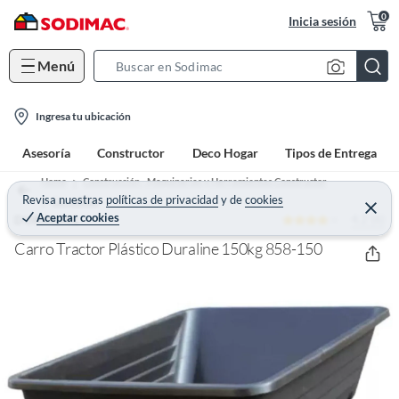
0
Inicia sesión
Menú
S
e
l
a
Ingresa tu ubicación
o
r
Asesoría
Constructor
Deco Hogar
Tipos de Entrega
c
c
a
h
Home
Construcción - Maquinarias y Herramientas Constructor
t
Revisa nuestras
políticas de privacidad
y
de
cookies
B
Carretillas
C
Aceptar cookies
4.2 (6)
e
DURALINE
i
a
r
o
r
r
Carro Tractor Plástico Duraline 150kg 858-150
a
n
r
-
i
c
o
n