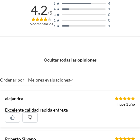
4
5
4.2
1
4
/5
0
3
0
2
6
comentarios
1
1
Ocultar todas las opiniones
Ordenar por:
Mejores evaluaciones
alejandra
hace 1 año
Excelente calidad rapida entrega
Roberto Silvano