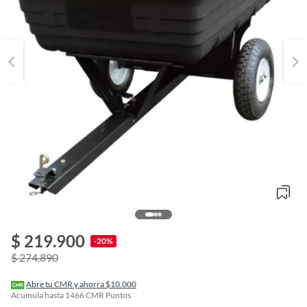
o
f
$ 219.900
n
-20%
I
$ 274.890
r
e
l
Abre tu CMR y ahorra $10.000
l
Acumula hasta
1466
CMR Puntos
e