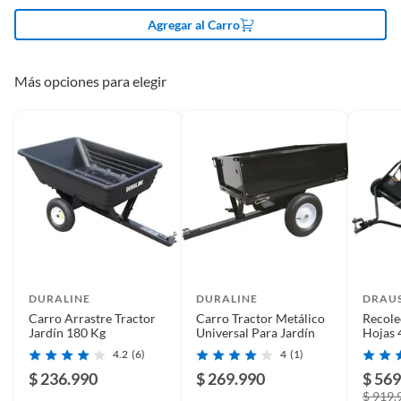
Detalle de la
NA
Agregar al Carro
Condición
Más opciones para elegir
Modelo
858-150
Capacidad
180 kg
Incluye
1 Carro Tractor Plástico
Duraline 150kg 858-150
Diámetro
150 cm x 84 cm x 64 cm
DURALINE
DURALINE
DRAU
Carro Arrastre Tractor
Carro Tractor Metálico
Recole
Jardín 180 Kg
Universal Para Jardín
Hojas 
Ancho
84
4.2
(6)
4
(1)
$ 236.990
$ 269.990
$ 569
Color
Gris
$ 919.