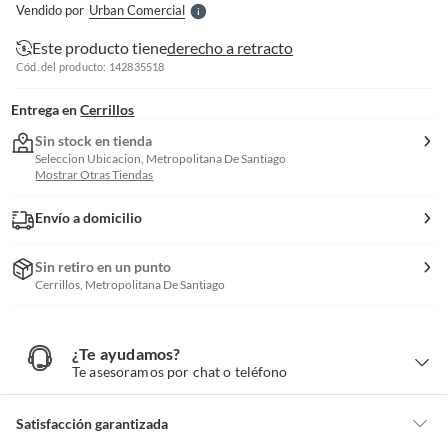
Vendido por
Urban Comercial
S
Este producto tiene
derecho a retracto
Cód. del producto: 142835518
Entrega en
Cerrillos
Sin stock en tienda
Seleccion Ubicacion, Metropolitana De Santiago
Mostrar Otras Tiendas
Envío a domicilio
Sin retiro en un punto
Cerrillos, Metropolitana De Santiago
¿Te ayudamos?
¿
T
Te asesoramos por chat o teléfono
e
a
y
u
d
Satisfacción garantizada
a
m
o