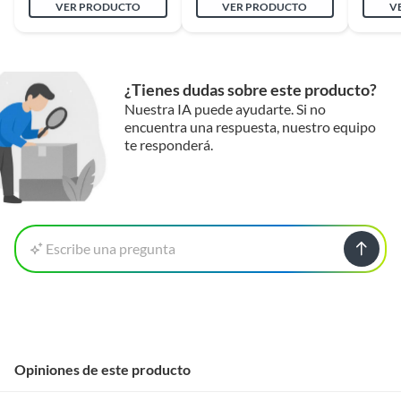
VER PRODUCTO
VER PRODUCTO
V
¿Tienes dudas sobre este producto?
Nuestra IA puede ayudarte. Si no
encuentra una respuesta, nuestro equipo
te responderá.
Escribe una pregunta
Opiniones de este producto