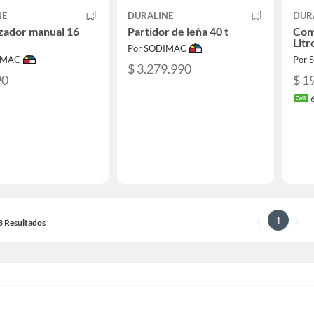
NE
DURALINE
DUR
zador manual 16
Partidor de leña 40 t
Com
Litr
Por SODIMAC
IMAC
Por
$ 3.279.990
90
$ 1
1
23 Resultados