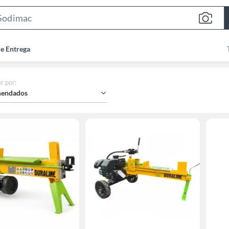
Search
Bar
de Entrega
r por
:
endados