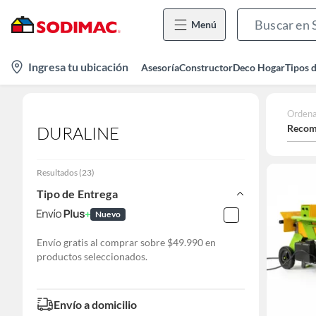
Menú
location-
Ingresa tu ubicación
Asesoría
Constructor
Deco Hogar
Tipos 
icon
Ordena
Recom
DURALINE
Resultados
(
23
)
Tipo de Entrega
Nuevo
Envío gratis al comprar sobre $49.990 en
productos seleccionados.
Envío a domicilio