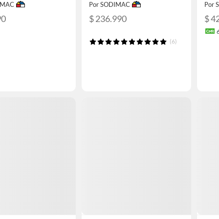
IMAC
Por SODIMAC
Por
90
$ 236.990
$ 4
(6)