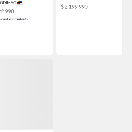
 SODIMAC
$ 2.199.990
22.990
6
cuotas sin interés