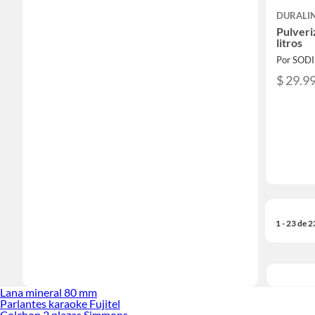
DURALI
Pulveri
litros
Por SOD
$ 29.9
1 - 23 de 
Lana mineral 80 mm
Parlantes karaoke Fujitel
Colchon 2 plazas Simmons