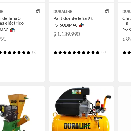
NE
DURALINE
DUR
r de leña 5
Partidor de leña 9 t
Chip
as eléctrico
Hp
Por SODIMAC
IMAC
Por
$ 1.139.990
990
$ 8
(2)
(7)