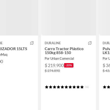
NE
DURALINE
DUR
RIZADOR 15LTS
Carro Tractor Plástico
Pulv
150kg 858-150
LK1
enMaq
Por Urban Comercial
Por 
00
$ 219.900
$ 3
-20%
$ 274.890
$ 43
(6)