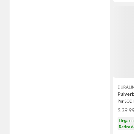
DURALI
Pulveri
Por SOD
$ 39.9
Llega e
Retira 