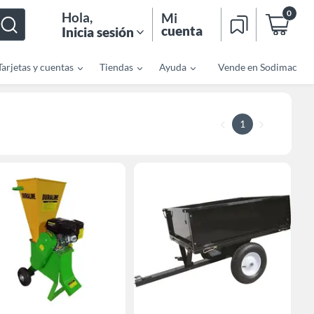
0
Hola
,
Mi
cuenta
Inicia sesión
Tarjetas y cuentas
Tiendas
Ayuda
Vende en Sodimac
1