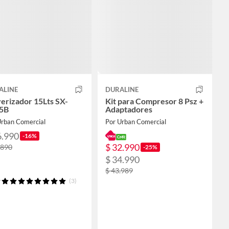
ALINE
DURALINE
erizador 15Lts SX-
Kit para Compresor 8 Psz +
5B
Adaptadores
Urban Comercial
Por Urban Comercial
6.990
-16%
$ 32.990
.890
-25%
$ 34.990
$ 43.989
(3)