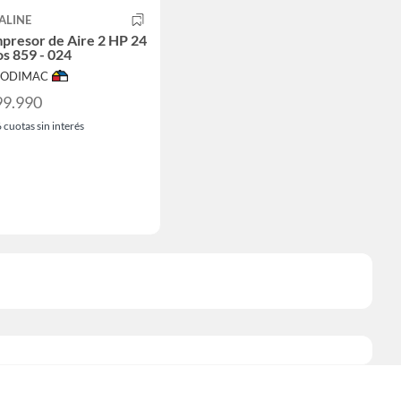
ALINE
presor de Aire 2 HP 24
os 859 - 024
 SODIMAC
99.990
6
cuotas sin interés