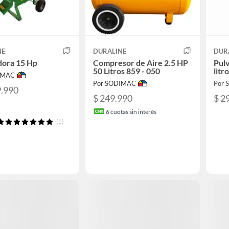
NE
DURALINE
DUR
dora 15 Hp
Compresor de Aire 2.5 HP
Pulv
50 Litros 859 - 050
litr
IMAC
Por SODIMAC
Por
9.990
$ 249.990
$ 2
6
cuotas sin interés
(5)