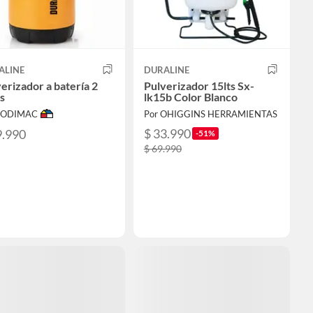
ALINE
DURALINE
erizador a batería 2
Pulverizador 15lts Sx-
os
lk15b Color Blanco
 SODIMAC
Por OHIGGINS HERRAMIENTAS
$ 33.990
9.990
-51%
$ 69.990