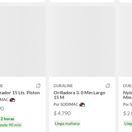
NE
DURALINE
DUR
zador 15 Lts. Piston
Orilladora 3. 0 Mm Largo
Nylo
15 M
Mm 
IMAC
Por SODIMAC
Por
90
$ 4.790
$ 2
n
2 horas
Llega mañana
Lle
desde 90 min