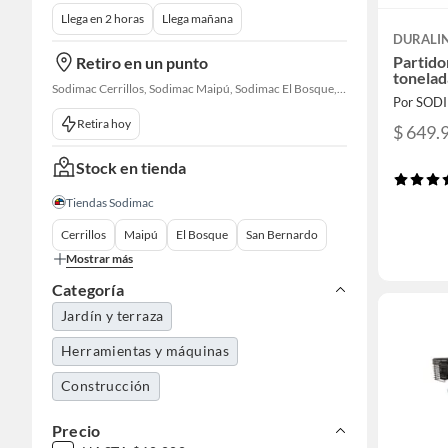
Llega en 2 horas
Llega mañana
DURALI
Partido
Retiro en un punto
tonelad
Sodimac Cerrillos, Sodimac Maipú, Sodimac El Bosque, Sodimac San Bernardo, Sodimac Talagante, Sodimac San Fernando
Por SOD
Retira hoy
$ 649.
Stock en tienda
Tiendas Sodimac
Cerrillos
Maipú
El Bosque
San Bernardo
Mostrar más
Categoría
Jardín y terraza
Herramientas y máquinas
Construcción
Precio