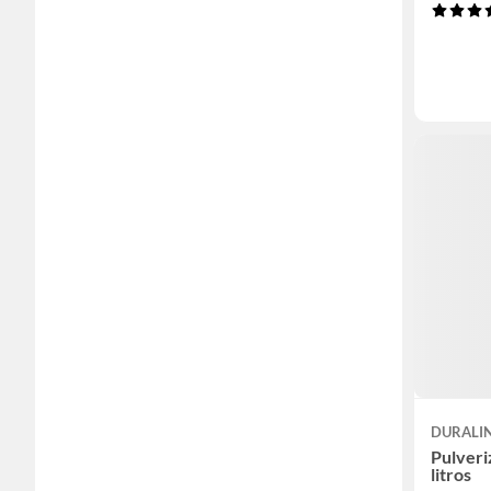
DURALI
Pulveri
litros