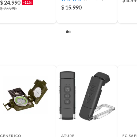
$ 24.990
-11%
mpermeable
$ 15.990
$ 27.990
s
GENERICO
ATURE
FG SAF