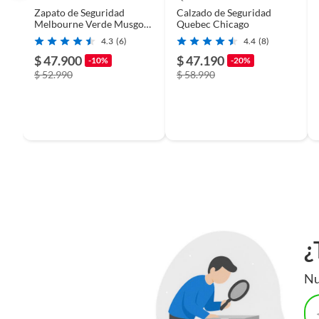
Zapato de Seguridad
Calzado de Seguridad
Melbourne Verde Musgo
Quebec Chicago
Hombre NORSEG
4.3
(6)
4.4
(8)
$ 47.900
$ 47.190
-10%
-20%
$ 52.990
$ 58.990
¿
Nu