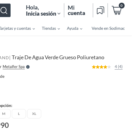
0
Hola
,
Mi
cuenta
Inicia sesión
Tarjetas y cuentas
Tiendas
Ayuda
Vende en Sodimac
o
f
n
I
r
e
Traje De Agua Verde Grueso Poliuretano
|
l
AND
l
e
4 (4)
r
Metalfer Spa
S
rde
opción:
M
L
XL
990