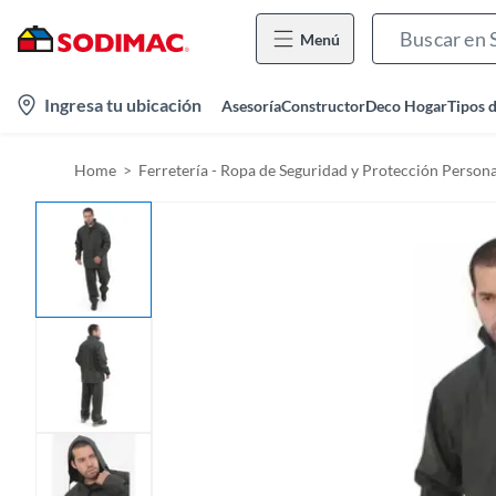
Menú
l
Ingresa tu ubicación
Asesoría
Constructor
Deco Hogar
Tipos 
o
c
Home
Ferretería - Ropa de Seguridad y Protección Persona
a
t
i
o
n
-
i
c
o
n