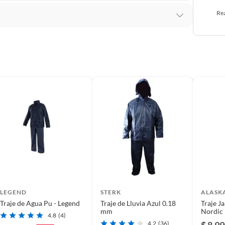
Rea
adulto
liuretano
LEGEND
STERK
ALASK
etano Impermeable
Traje de Agua Pu - Legend
Traje de Lluvia Azul 0.18
Traje J
mm
Nordic
4.8
(4)
4.2
(36)
$ 8.9