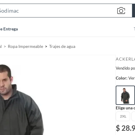
S
e
a
de Entrega
r
c
l
Ropa Impermeable
Trajes de agua
h
B
ACKERL
a
Vendido po
r
Color:
Ve
Elige una 
2XL
$ 28.