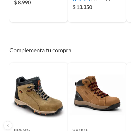
$ 8.990
Tipo de prenda
Ropa I
$ 13.350
Incluye
2 pzas
Garantía
3 mese
Complementa tu compra
NORSEG
QUEBEC