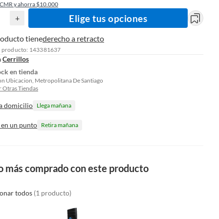
 CMR y ahorra $10.000
Elige tus opciones
+
roducto tiene
derecho a retracto
l producto: 143381637
n
Cerrillos
ock en tienda
on Ubicacion, Metropolitana De Santiago
 Otras Tiendas
a domicilio
Llega mañana
 en un punto
Retira mañana
o más comprado con este producto
ionar todos
(1 producto)