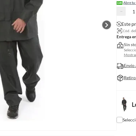
Abre tu
−
Este p
Cód. de
Entrega e
Sin st
Selecci
Mostrar
Envío 
Retiro
L
Selecc