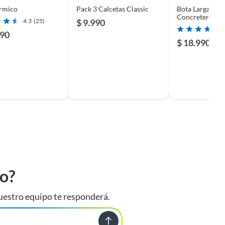
érmico
Pack 3 Calcetas Classic
Bota Larga de
Concretera
4.3
(25)
$ 9.990
990
$ 18.990
to?
uestro equipo te responderá.