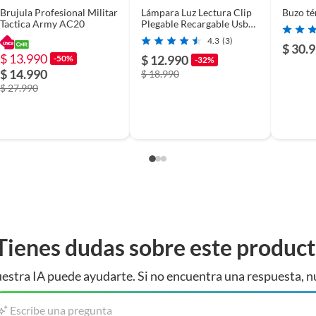
Brujula Profesional Militar
Lámpara Luz Lectura Clip
Buzo t
Tactica Army AC20
Plegable Recargable Usb
Temporizado Negro
4.3
(3)
$ 30.
$ 13.990
$ 12.990
-50%
-32%
$ 14.990
$ 18.990
$ 27.990
Tienes dudas sobre este produc
estra IA puede ayudarte. Si no encuentra una respuesta, n
Escribe una pregunta