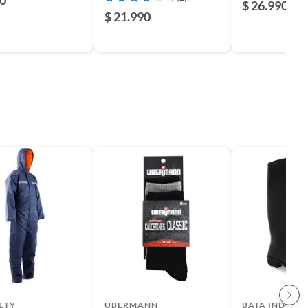
$ 26.990
$ 21.990
ETY
UBERMANN
BATA INDUSTR