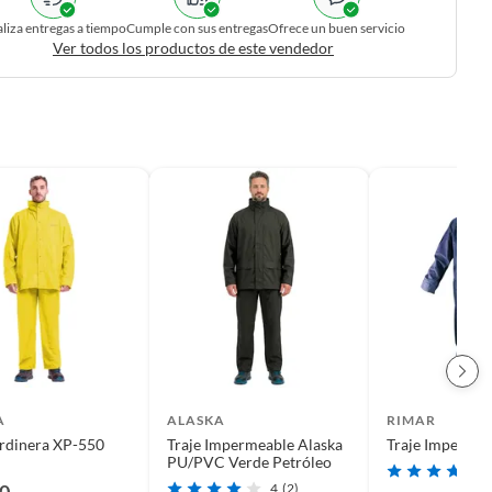
liza entregas a tiempo
Cumple con sus entregas
Ofrece un buen servicio
Ver todos los productos de este vendedor
A
ALASKA
RIMAR
ardinera XP-550
Traje Impermeable Alaska
Traje Impermea
PU/PVC Verde Petróleo
90
4
(2)