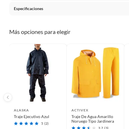
Plantas.
Especificaciones
De uso personal.
Detalle de la Condición
Nuevo
Más opciones para elegir
Condicion del producto
Nuevo
País de origen
Chile
Género
Unisex 
Material de vestuario
PVC,Po
ALASKA
ACTIVEX
Modelo
Poliur
Traje Ejecutivo Azul
Traje De Agua Amarillo
Noruego Tipo Jardinera
5
(2)
3.7
(3)