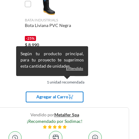
BATA INDUSTRIALS
Bota Liviana PVC Negra
-25%
$
8.990
$
11.990
Según tu producto principal,
para tu proyecto te sugerimos
esta cantidad de unidades.
Entendido
1
unidad recomendada
Agregar al Carro
Vendido por
Metalfer Spa
¡Recomendado por Sodimac!