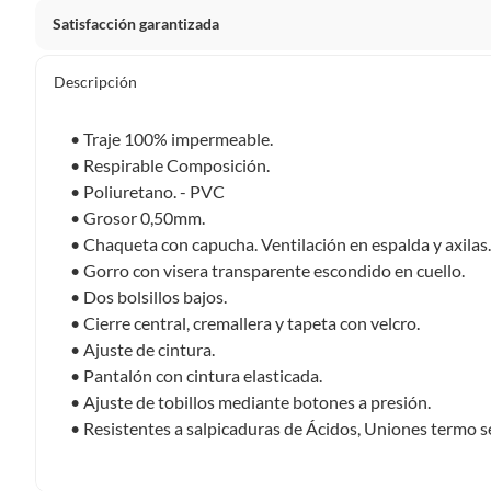
Satisfacción garantizada
Por ley, tienes hasta
10 días para devolver un producto
si
Descripción
Debe estar en perfecto estado, con todas sus etiquetas, sell
en cuenta que lo debes haber comprado por internet y que 
• Traje 100% impermeable.
Productos que, por su naturaleza, no puedan ser devueltos, pu
• Respirable Composición.
Confeccionados a la medida.
• Poliuretano. - PVC
De uso personal.
• Grosor 0,50mm.
• Chaqueta con capucha. Ventilación en espalda y axilas.
En sodimac.cl te damos
30 días desde que recibes el prod
• Gorro con visera transparente escondido en cuello.
etiquetas y sin uso, tal como te lo entregamos.
• Dos bolsillos bajos.
Productos digitales que se entregan a través de una desc
• Cierre central, cremallera y tapeta con velcro.
programas para el computador.
• Ajuste de cintura.
Productos a pedido o confeccionados a medida.
• Pantalón con cintura elasticada.
Productos que han sido informados como imperfectos, 
• Ajuste de tobillos mediante botones a presión.
remanufacturados o con alguna deficiencia, que sean comprado
• Resistentes a salpicaduras de Ácidos, Uniones termo se
Alimentos, bebidas, medicamentos, suplementos alimenticios, v
Pinturas de un color a solicitud.