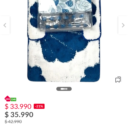
$ 33.990
-21%
$ 35.990
o
f
$ 42.990
n
I