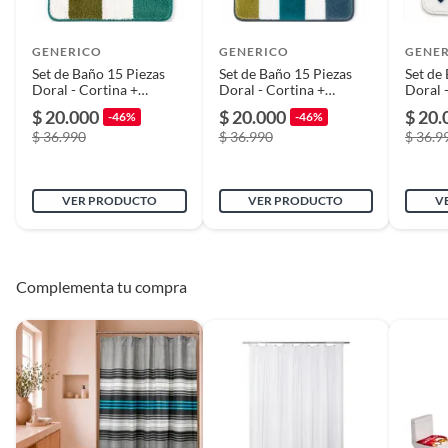
GENERICO
GENERICO
GENE
Set de Baño 15 Piezas
Set de Baño 15 Piezas
Set de
Doral - Cortina +
Doral - Cortina +
Doral 
Alfombras + Ganchos -
Alfombras + Ganchos -
Alfomb
$ 20.000
$ 20.000
$ 20.
-46%
-46%
Franjas Verde Blanco
Jacquard Antideslizante
lineas 
$ 36.990
$ 36.990
$ 36.9
Diseño Hojas
blanco
VER PRODUCTO
VER PRODUCTO
V
Complementa tu compra