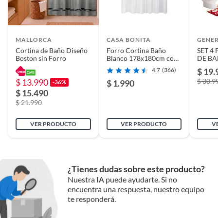
MALLORCA
CASA BONITA
GENE
Cortina de Baño Diseño
Forro Cortina Baño
SET 4
Boston sin Forro
Blanco 178x180cm con
DE BA
Iman
ALFO
4.7
(366)
$ 19.
NAVID
$ 13.990
$ 30.9
$ 1.990
-36%
$ 15.490
$ 21.990
VER PRODUCTO
VER PRODUCTO
V
¿Tienes dudas sobre este producto?
Nuestra IA puede ayudarte. Si no
encuentra una respuesta, nuestro equipo
te responderá.