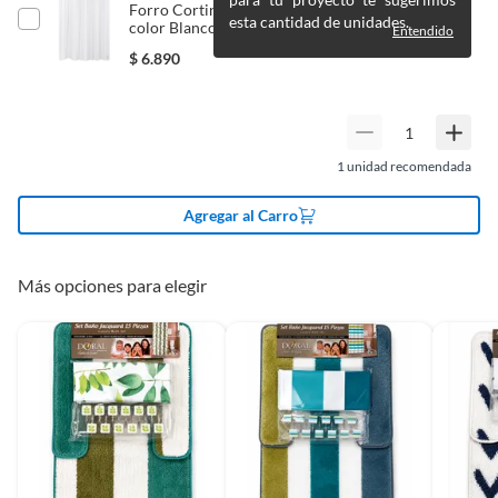
Forro Cortina de Baño ducha Medida Especial
esta cantidad de unidades.
color Blanco 180 x 200 cms
Entendido
$
6.890
Detalle de la garantía
3
Color
Multicolor
1
unidad recomendada
Número de piezas
15
Agregar al Carro
Dimensiones
1
Más opciones para elegir