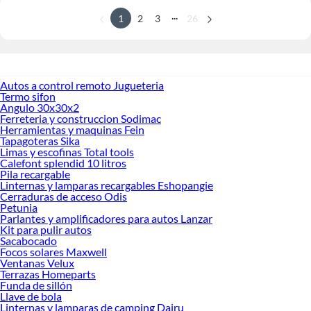
...
1
2
3
26
Autos a control remoto Jugueteria
Termo sifon
Angulo 30x30x2
Ferreteria y construccion Sodimac
Herramientas y maquinas Fein
Tapagoteras Sika
Limas y escofinas Total tools
Calefont splendid 10 litros
Pila recargable
Linternas y lamparas recargables Eshopangie
Cerraduras de acceso Odis
Petunia
Parlantes y amplificadores para autos Lanzar
Kit para pulir autos
Sacabocado
Focos solares Maxwell
Ventanas Velux
Terrazas Homeparts
Funda de sillón
Llave de bola
Linternas y lamparas de camping Dairu