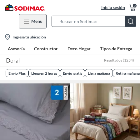
0
Inicia sesión
Menú
Search
Bar
location-
Ingresa tu ubicación
icon
Asesoría
Constructor
Deco Hogar
Tipos de Entrega
Doral
Resultados
(
1234
)
Envio Plus
Llega en 2 horas
Envío gratis
Llega mañana
Retira mañana