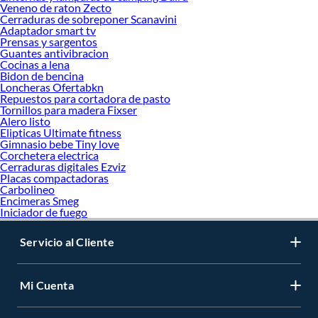
Veneno de raton Zecto
Cerraduras de sobreponer Scanavini
Adaptador smart tv
Prensas y sargentos
Guantes antivibracion
Cocinas a lena
Bidon de bencina
Loncheras Ofertabkn
Repuestos para cortadora de pasto
Tornillos para madera Fixser
Alero listo
Elipticas Ultimate fitness
Gimnasio bebe Tiny love
Corchetera electrica
Cerraduras digitales Ezviz
Placas compactadoras
Carbolineo
Encimeras Smeg
Iniciador de fuego
Servicio al Cliente
Mi Cuenta