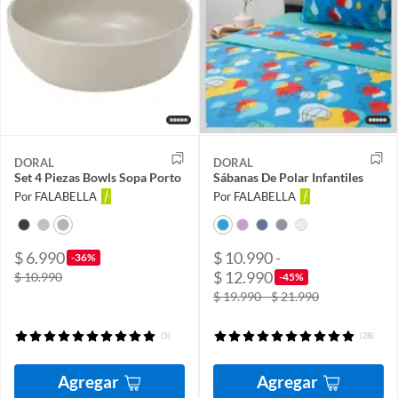
DORAL
DORAL
Set 4 Piezas Bowls Sopa Porto
Sábanas De Polar Infantiles
Por FALABELLA
Por FALABELLA
$ 6.990
$ 10.990 -
-36%
$ 12.990
$ 10.990
-45%
$ 19.990 - $ 21.990
(5)
(28)
Agregar
Agregar