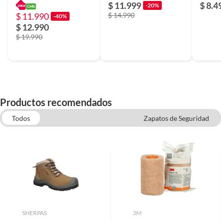
$ 11.999
$ 8.4
-20%
$ 11.990
$ 14.990
-40%
$ 12.990
$ 19.990
Productos recomendados
Todos
Zapatos de Seguridad
Pantalones y Buzos de Trabajo
Chalecos y Chaquetas de trabajo
Poleras y Camisas de Trabajo
SHERPAS
3M