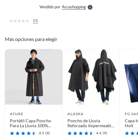
e
Vendido por
Arcashopping
S
(0)
Más opciones para elegir
ATURE
ALASKA
FG SA
Portátil Capa Poncho
Poncho de Lluvia
Capa I
Para La Lluvia 100%
Reforzado Impermeable
Holt
Impermeable Duro 4U
- Alta Resistencia y
4.5
(4)
4.4
(9)
Reutilizable.