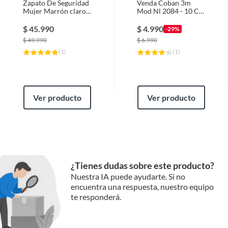
Zapato De Seguridad
Venda Coban 3m
Mujer Marrón claro
Mod Nl 2084 - 10 Cm
Sherpa's Water
X 4,5mt. Unidad
Resistant
$
45.990
$
4.990
-29%
$
49.990
$
6.990
(
1
)
(
1
)
Ver producto
Ver producto
¿Tienes dudas sobre este producto?
Nuestra IA puede ayudarte. Si no
encuentra una respuesta, nuestro equipo
te responderá.