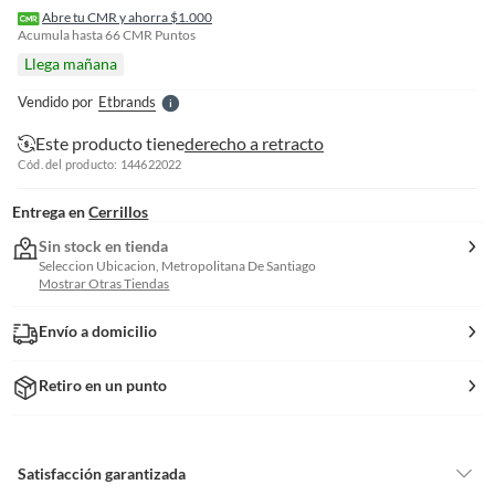
r
Abre tu CMR y ahorra $1.000
e
Acumula hasta
66
CMR Puntos
l
Llega mañana
l
e
Vendido por
Etbrands
S
Este producto tiene
derecho a retracto
Cód. del producto: 144622022
Entrega en
Cerrillos
Sin stock en tienda
Seleccion Ubicacion, Metropolitana De Santiago
Mostrar Otras Tiendas
Envío a domicilio
Retiro en un punto
Satisfacción garantizada