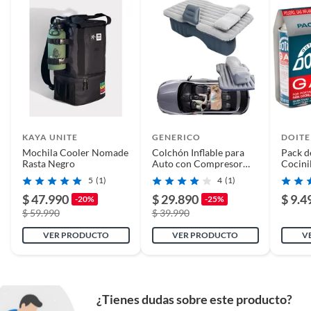
KAYA UNITE
GENERICO
DOITE
Mochila Cooler Nomade
Colchón Inflable para
Pack d
Rasta Negro
Auto con Compresor
Cocini
12V y 2 Almohadas
5
(1)
4
(1)
$ 47.990
$ 29.890
$ 9.4
-20%
-25%
$ 59.990
$ 39.990
VER PRODUCTO
VER PRODUCTO
V
¿Tienes dudas sobre este producto?