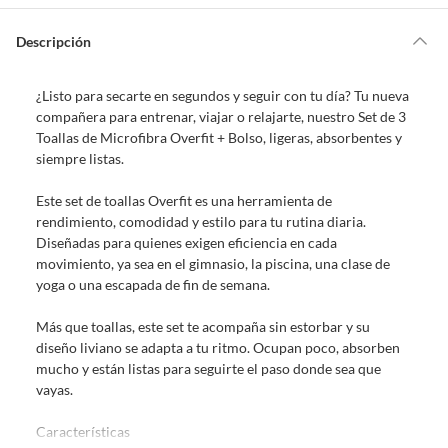
Por ley, tienes hasta
10 días para devolver un producto
si te arrepientes
de la compra.
Descripción
Debe estar en perfecto estado, con todas sus etiquetas, sellos intactos y
sin uso, tal como te lo entregamos. Ten en cuenta que lo debes haber
¿Listo para secarte en segundos y seguir con tu día? Tu nueva
comprado por internet y que hay ciertas categorías que no tienen este
compañera para entrenar, viajar o relajarte, nuestro Set de 3
derecho:
Toallas de Microfibra Overfit + Bolso, ligeras, absorbentes y
Productos que, por su naturaleza, no puedan ser devueltos,
siempre listas.
puedan deteriorarse o caducar con rapidez.
Confeccionados a la medida.
Este set de toallas Overfit es una herramienta de
De uso personal.
rendimiento, comodidad y estilo para tu rutina diaria.
Diseñadas para quienes exigen eficiencia en cada
En sodimac.cl te damos
30 días desde que recibes el producto
. Debe
movimiento, ya sea en el gimnasio, la piscina, una clase de
estar en perfecto estado, con todas sus etiquetas y sin uso, tal como te lo
yoga o una escapada de fin de semana.
entregamos.
Productos digitales que se entregan a través de una descarga
Más que toallas, este set te acompaña sin estorbar y su
electrónica, por ejemplo, cupones de experiencia o programas
diseño liviano se adapta a tu ritmo. Ocupan poco, absorben
para el computador.
mucho y están listas para seguirte el paso donde sea que
vayas.
Productos a pedido o confeccionados a medida.
Productos que han sido informados como imperfectos, usados,
Características
reparados, abiertos, de segunda selección, remanufacturados o