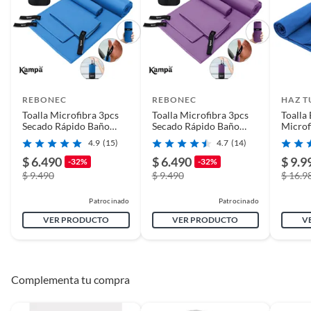
REBONEC
REBONEC
HAZ T
Toalla Microfibra 3pcs
Toalla Microfibra 3pcs
Toalla
Secado Rápido Baño
Secado Rápido Baño
Microf
Viaje Deporte Azul
Viaje Deporte Lila
Rápido
4.9
(15)
4.7
(14)
$ 6.490
$ 6.490
$ 9.9
-32%
-32%
$ 9.490
$ 9.490
$ 16.9
Patrocinado
Patrocinado
VER PRODUCTO
VER PRODUCTO
V
Complementa tu compra