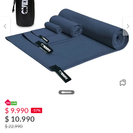
$ 9.990
-57%
$ 10.990
o
f
$ 22.990
n
I