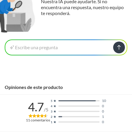
Nuestra IA puede ayudarte. Si no
encuentra una respuesta, nuestro equipo
te responderá.
Escribe una pregunta
Opiniones de este producto
10
5
4.7
0
4
/5
0
3
1
2
11
comentarios
0
1