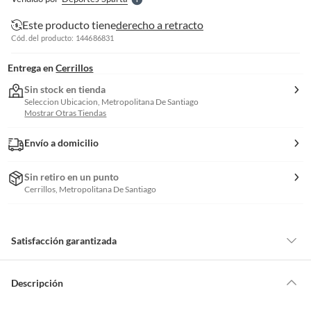
S
Este producto tiene
derecho a retracto
Cód. del producto: 144686831
Entrega en
Cerrillos
Sin stock en tienda
Seleccion Ubicacion, Metropolitana De Santiago
Mostrar Otras Tiendas
Envío a domicilio
Sin retiro en un punto
Cerrillos, Metropolitana De Santiago
Satisfacción garantizada
Por ley, tienes hasta
10 días para devolver un producto
si te arrepientes
de la compra.
Descripción
Debe estar en perfecto estado, con todas sus etiquetas, sellos intactos y
sin uso, tal como te lo entregamos. Ten en cuenta que lo debes haber