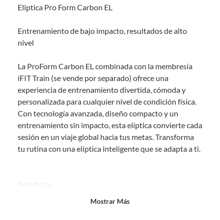
Eliptica Pro Form Carbon EL
comprado por internet y que hay ciertas categorías que no tienen este
derecho:
Entrenamiento de bajo impacto, resultados de alto
Productos que, por su naturaleza, no puedan ser devueltos,
nivel
puedan deteriorarse o caducar con rapidez.
Confeccionados a la medida.
La ProForm Carbon EL combinada con la membresía
De uso personal.
iFIT Train (se vende por separado) ofrece una
En sodimac.cl te damos
30 días desde que recibes el producto
. Debe
experiencia de entrenamiento divertida, cómoda y
estar en perfecto estado, con todas sus etiquetas y sin uso, tal como te lo
personalizada para cualquier nivel de condición física.
entregamos.
Con tecnología avanzada, diseño compacto y un
Productos digitales que se entregan a través de una descarga
entrenamiento sin impacto, esta elíptica convierte cada
electrónica, por ejemplo, cupones de experiencia o programas
sesión en un viaje global hacia tus metas. Transforma
para el computador.
tu rutina con una elíptica inteligente que se adapta a ti.
Productos a pedido o confeccionados a medida.
Productos que han sido informados como imperfectos, usados,
reparados, abiertos, de segunda selección, remanufacturados o
Beneficios
con alguna deficiencia, que sean comprados en esa condición a
un precio reducido.
Mostrar Más
Más de 10.000 entrenamientos globales con iFIT:
Alimentos, bebidas, medicamentos, suplementos alimenticios,
vitaminas, entre otros análogos.
conéctate desde tu tablet o smartphone y viaja por los