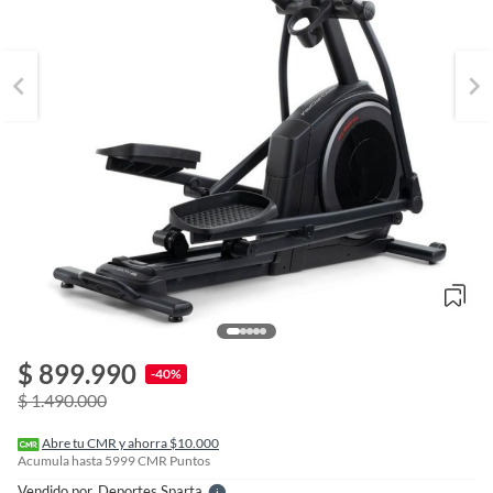
o
f
$ 899.990
n
-40%
I
$ 1.490.000
r
e
l
Abre tu CMR y ahorra $10.000
l
Acumula hasta
5999
CMR Puntos
e
Vendido por
Deportes Sparta