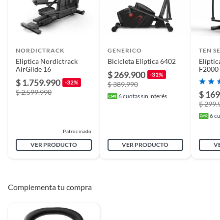
Largo
155
Peso del producto
45
NORDICTRACK
GENERICO
TEN S
Eliptica Nordictrack
Bicicleta Elíptica 6402
Elíptic
AirGlide 16
F2000
$ 269.900
-31%
$ 1.759.990
-32%
$ 389.990
$ 2.599.990
$ 169
6
cuotas sin interés
$ 299.
6
cu
Patrocinado
VER PRODUCTO
VER PRODUCTO
V
Complementa tu compra