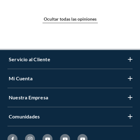
Ocultar todas las opiniones
Servicio al Cliente
Mi Cuenta
Contáctanos
Medios de Pago
Nuestra Empresa
Registrate
Cambios y Devoluciones
Cambiar Contraseña
Tiendas y horarios
Comunidades
Sobre Nosotros
Mis Compras
Garantía Legal
Venta Empresa
Ayuda
Hágalo Usted Mismo