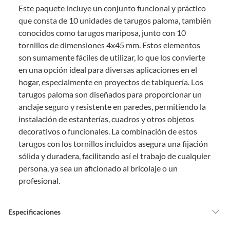
Este paquete incluye un conjunto funcional y práctico
comprado por internet y que hay ciertas categorías que no tienen este
derecho:
que consta de 10 unidades de tarugos paloma, también
conocidos como tarugos mariposa, junto con 10
Productos que, por su naturaleza, no puedan ser devueltos,
tornillos de dimensiones 4x45 mm. Estos elementos
puedan deteriorarse o caducar con rapidez.
son sumamente fáciles de utilizar, lo que los convierte
Confeccionados a la medida.
en una opción ideal para diversas aplicaciones en el
De uso personal.
hogar, especialmente en proyectos de tabiquería. Los
En sodimac.cl te damos
30 días desde que recibes el producto
. Debe
tarugos paloma son diseñados para proporcionar un
estar en perfecto estado, con todas sus etiquetas y sin uso, tal como te lo
anclaje seguro y resistente en paredes, permitiendo la
entregamos.
instalación de estanterías, cuadros y otros objetos
Productos digitales que se entregan a través de una descarga
decorativos o funcionales. La combinación de estos
electrónica, por ejemplo, cupones de experiencia o programas
tarugos con los tornillos incluidos asegura una fijación
para el computador.
sólida y duradera, facilitando así el trabajo de cualquier
Productos a pedido o confeccionados a medida.
persona, ya sea un aficionado al bricolaje o un
Productos que han sido informados como imperfectos, usados,
profesional.
reparados, abiertos, de segunda selección, remanufacturados o
con alguna deficiencia, que sean comprados en esa condición a
un precio reducido.
Especificaciones
Alimentos, bebidas, medicamentos, suplementos alimenticios,
vitaminas, entre otros análogos.