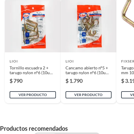
Garantía
6 meses
LIOI
LIOI
FIXSE
Tornillo escuadra 2 +
Cancamo abierto n°5 +
Tarugo
tarugo nylon n°6 (10u
tarugo nylon n°6 (10u
mm 10
c/u)
c/u)
$ 790
$ 1.790
$ 3.1
VER PRODUCTO
VER PRODUCTO
V
Productos recomendados