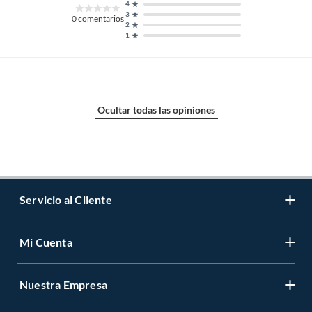
4
3
0
comentarios
2
1
Ocultar todas las opiniones
Servicio al Cliente
Mi Cuenta
Contáctanos
Medios de Pago
Nuestra Empresa
Registrate
Cambios y Devoluciones