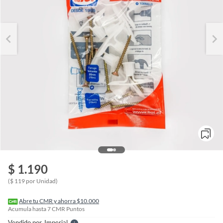
o
f
$ 1.190
n
I
($ 119 por Unidad)
r
e
l
Abre tu CMR y ahorra $10.000
l
Acumula hasta
7
CMR Puntos
e
Vendido por
Imperial