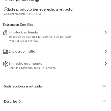
S
Este producto tiene
derecho a retracto
Cód. del producto: 145678533
Entrega en
Cerrillos
Sin stock en tienda
Seleccion Ubicacion, Metropolitana De Santiago
Mostrar Otras Tiendas
Envío a domicilio
Sin retiro en un punto
Cerrillos, Metropolitana De Santiago
Satisfacción garantizada
Por ley, tienes hasta
10 días para devolver un producto
si te arrepientes
de la compra.
Descripción
Debe estar en perfecto estado, con todas sus etiquetas, sellos intactos y
sin uso, tal como te lo entregamos. Ten en cuenta que lo debes haber