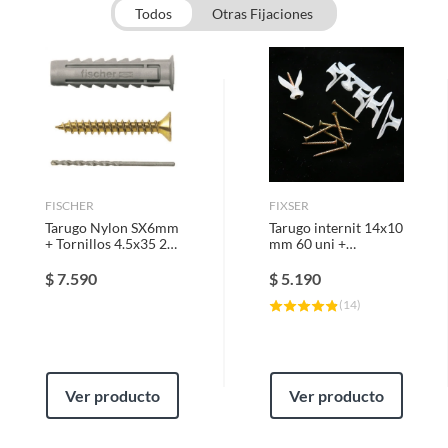
Todos
Otras Fijaciones
FISCHER
FIXSER
Tarugo Nylon SX6mm
Tarugo internit 14x10
+ Tornillos 4.5x35 20
mm 60 uni +
unidades + Broca de
roscalatas 3,5x30 cm
6mm
60 uni
$
7.590
$
5.190
(
14
)
Ver producto
Ver producto