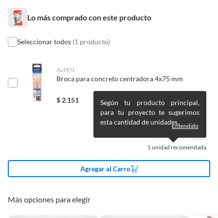
Pinturas de un color a solicitud.
País de origen
Chile
Lo más comprado con este producto
Plantas.
De uso personal.
Seleccionar todos
(1 producto)
Condicion del
Nuevo
producto
ALPEN
Broca para concreto centradora 4x75 mm
Productos en combo
No
$
2.151
Según tu producto principal,
para tu proyecto te sugerimos
Modelo
TARUGO PALOMA +
esta cantidad de unidades.
TORNILLO PHI 4.0X45 (10U
Entendido
C/U)
1
unidad recomendada
Material
Metal
Agregar al Carro
Diámetro
4.0
Más opciones para elegir