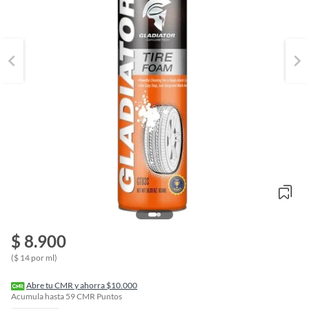
$ 8.900
o
f
($ 14 por ml)
n
I
r
Abre tu CMR y ahorra $10.000
e
Acumula hasta
59
CMR Puntos
l