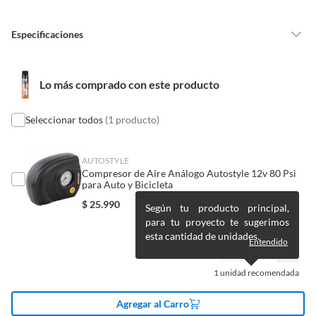
Alimentos, bebidas, medicamentos, suplementos alimenticios,
neumáticos.
vitaminas, entre otros análogos.
Especificaciones
Pinturas de un color a solicitud.
Plantas.
De uso personal.
País de origen
China
Lo más comprado con este producto
Seleccionar todos
(1 producto)
Condicion del
Nuevo
producto
AUTOSTYLE
Compresor de Aire Análogo Autostyle 12v 80 Psi
Cantidad de paquetes
1
para Auto y Bicicleta
$
25.990
Según tu producto principal,
para tu proyecto te sugerimos
Detalle de la garantía
nuevo
esta cantidad de unidades.
Entendido
Productos en combo
No
1
unidad recomendada
Agregar al Carro
Modelo
GT03S