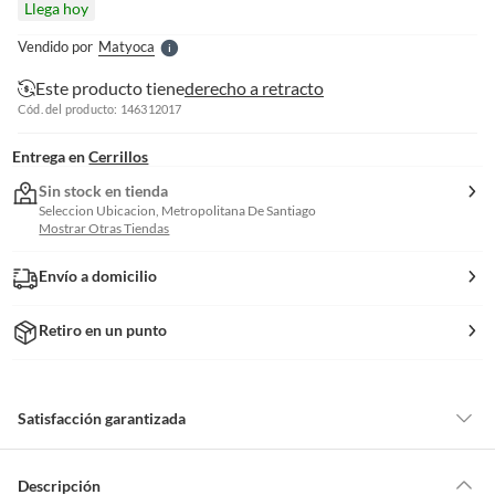
Llega hoy
l
e
Vendido por
Matyoca
S
Este producto tiene
derecho a retracto
Cód. del producto: 146312017
Entrega en
Cerrillos
Sin stock en tienda
Seleccion Ubicacion, Metropolitana De Santiago
Mostrar Otras Tiendas
Envío a domicilio
Retiro en un punto
Satisfacción garantizada
Por ley, tienes hasta
10 días para devolver un producto
si te arrepientes
de la compra.
Descripción