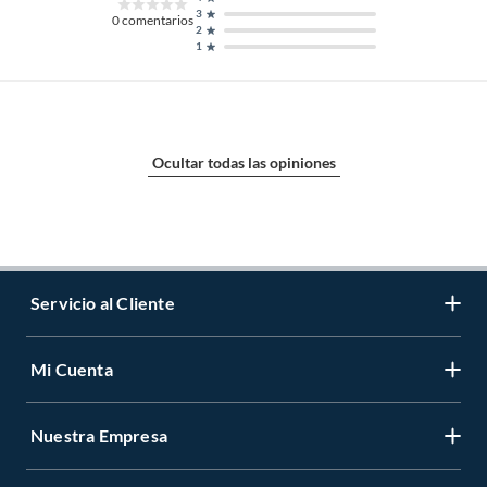
3
0
comentarios
2
1
Ocultar todas las opiniones
Servicio al Cliente
Mi Cuenta
Contáctanos
Medios de Pago
Nuestra Empresa
Registrate
Cambios y Devoluciones
Cambiar Contraseña