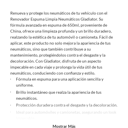
Debe estar en perfecto estado, con todas sus etiquetas, sellos intactos y
sin uso, tal como te lo entregamos. Ten en cuenta que lo debes haber
Renueva y protege los neumáticos de tu vehículo con el
comprado por internet y que hay ciertas categorías que no tienen este
Renovador Espuma Limpia Neumáticos Gladiator. Su
derecho:
fórmula avanzada en espuma de 650ml, proveniente de
Productos que, por su naturaleza, no puedan ser devueltos,
China, ofrece una limpieza profunda y un brillo duradero,
puedan deteriorarse o caducar con rapidez.
realzando la estética de tu automóvil o camioneta. Fácil de
Confeccionados a la medida.
aplicar, este producto no solo mejora la apariencia de tus
De uso personal.
neumáticos, sino que también contribuye a su
mantenimiento, protegiéndolos contra el desgaste y la
En sodimac.cl te damos
30 días desde que recibes el producto
. Debe
decoloración. Con Gladiator, disfruta de un aspecto
estar en perfecto estado, con todas sus etiquetas y sin uso, tal como te lo
impecable en cada viaje y prolonga la vida útil de tus
entregamos.
neumáticos, conduciendo con confianza y estilo.
Productos digitales que se entregan a través de una descarga
Fórmula en espuma para una aplicación sencilla y
electrónica, por ejemplo, cupones de experiencia o programas
uniforme.
para el computador.
Brillo instantáneo que realza la apariencia de tus
Productos a pedido o confeccionados a medida.
neumáticos.
Productos que han sido informados como imperfectos, usados,
Protección duradera contra el desgaste y la decoloración.
reparados, abiertos, de segunda selección, remanufacturados o
Ideal para automóviles y camionetas, asegurando un look
con alguna deficiencia, que sean comprados en esa condición a
impecable.
un precio reducido.
Producto de alta calidad que prolonga la vida útil de tus
Mostrar Más