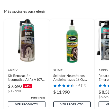
Más opciones para elegir
Incluye
1 lata
Tipo automotriz
Automóvil
Garantía
3 meses
AKFIX
SLIME
AKFIX
Kit Reparación
Sellador Neumáticos
Repar
Neumatico Akfix A107
Antipinchazos 16 Oz
Emerge
Fix & Go 300ml
Para Ruedas
Spray I
$ 7.690
4.6
(16)
-41%
$ 12.990
$ 11.990
$ 8.5
$ 9.59
Patrocinado
VER PRODUCTO
VER PRODUCTO
V