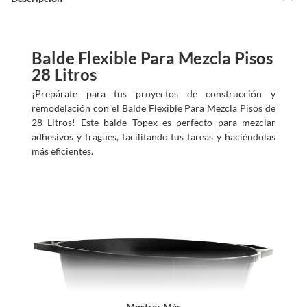
a
m
o
s
?
Balde Flexible Para Mezcla Pisos
28 Litros
¡Prepárate para tus proyectos de construcción y
remodelación con el Balde Flexible Para Mezcla Pisos de
28 Litros! Este balde Topex es perfecto para mezclar
adhesivos y fragües, facilitando tus tareas y haciéndolas
más eficientes.
Mostrar Más