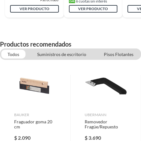
Patrocinado
6
cuotas sin interés
VER PRODUCTO
VER PRODUCTO
V
Productos recomendados
Todos
Suministros de escritorio
Pisos Flotantes
Cubrejuntas
Espatulas
Otros Aislantes
Platachos y Planas
Guardapolvos
BAUKER
UBERMANN
Fraguador goma 20
Removedor
cm
Fragüe/Repuesto
$
2.090
$
3.690