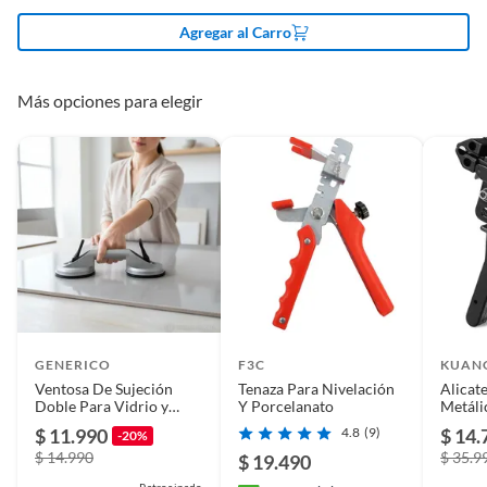
Agregar al Carro
Más opciones para elegir
GENERICO
F3C
KUAN
Ventosa De Sujeción
Tenaza Para Nivelación
Alicat
Doble Para Vidrio y
Y Porcelanato
Metáli
Porcelanatos 85kg
Abraza
$ 11.990
4.8
(9)
$ 14.
-20%
$ 14.990
$ 35.9
$ 19.490