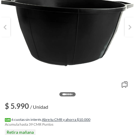
o
$ 5.990
f
/ Unidad
n
I
r
6
cuotas sin interés
Abre tu CMR y ahorra $10.000
e
Acumula hasta
39
CMR Puntos
l
Retira mañana
l