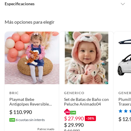
un precio reducido.
Especificaciones
Alimentos, bebidas, medicamentos, suplementos alimenticios,
vitaminas, entre otros análogos.
Condicion del
Nuevo
Más opciones para elegir
Pinturas de un color a solicitud.
producto
Plantas.
De uso personal.
Alimentación
Gas natural
BRIC
GENERICO
GENE
Playmat Bebe
Set de Batas de Baño con
Plumil
Antigolpes Reversible
Peluche Animado04
Traser
185x125 cm Summer
$ 110.990
$ 27.990
$ 12.
-38%
6
cuotas sin interés
$ 29.990
Patrocinado
$ 44.990