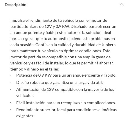
de la compra.
Descripción
Debe estar en perfecto estado, con todas sus etiquetas, sellos intactos y
sin uso, tal como te lo entregamos. Ten en cuenta que lo debes haber
Impulsa el rendimiento de tu vehículo con el motor de
comprado por internet y que hay ciertas categorías que no tienen este
partida Junkers de 12V y 0.9 KW. Diseñado para ofrecer un
derecho:
arranque potente y fiable, este motor es la solución ideal
Productos que, por su naturaleza, no puedan ser devueltos,
para asegurar que tu automóvil encienda sin problemas en
puedan deteriorarse o caducar con rapidez.
cada ocasión. Confía en la calidad y durabilidad de Junkers
Confeccionados a la medida.
para mantener tu vehículo en óptimas condiciones. Este
De uso personal.
motor de partida es compatible con una amplia gama de
vehículos y es fácil de instalar, lo que te permitirá ahorrar
En sodimac.cl te damos
30 días desde que recibes el producto
. Debe
tiempo y dinero en el taller.
estar en perfecto estado, con todas sus etiquetas y sin uso, tal como te lo
Potencia de 0.9 KW para un arranque eficiente y rápido.
entregamos.
Diseño robusto que garantiza una larga vida útil.
Productos digitales que se entregan a través de una descarga
Alimentación de 12V compatible con la mayoría de los
electrónica, por ejemplo, cupones de experiencia o programas
vehículos.
para el computador.
Fácil instalación para un reemplazo sin complicaciones.
Productos a pedido o confeccionados a medida.
Rendimiento superior, ideal para condiciones climáticas
Productos que han sido informados como imperfectos, usados,
exigentes.
reparados, abiertos, de segunda selección, remanufacturados o
con alguna deficiencia, que sean comprados en esa condición a