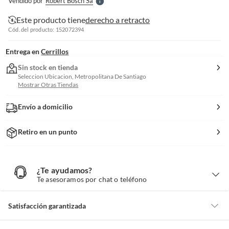
Vendido por
Robert Bosch Sa
S
Este producto tiene
derecho a retracto
Cód. del producto: 152072394
Entrega en
Cerrillos
Sin stock en tienda
Seleccion Ubicacion, Metropolitana De Santiago
Mostrar Otras Tiendas
Envío a domicilio
Retiro en un punto
¿Te ayudamos?
¿
T
Te asesoramos por chat o teléfono
e
a
y
u
d
Satisfacción garantizada
a
m
o
s
Por ley, tienes hasta
10 días para devolver un producto
si te arrepientes
?