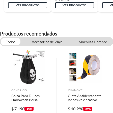
VER PRODUCTO
VER PRODUCTO
V
Productos recomendados
Todos
Accesorios de Viaje
Mochilas Hombre
Sabanas 1.5 Plaza
GENERICO
KUANGYE
Bolsa Para Dulces
Cinta Antiderrapante
Halloween Bolsa
Adhesiva Abrasivo
Dulces Fiestas
Piso Seguridad 15m
Esqueleto
$
7.190
$
10.990
-10%
-59%