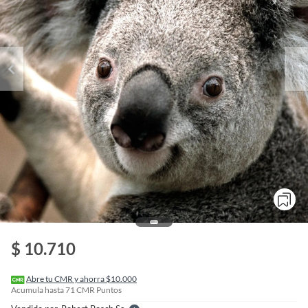
o
f
n
$ 10.710
I
r
e
l
Abre tu CMR y ahorra $10.000
l
Acumula hasta
71
CMR Puntos
e