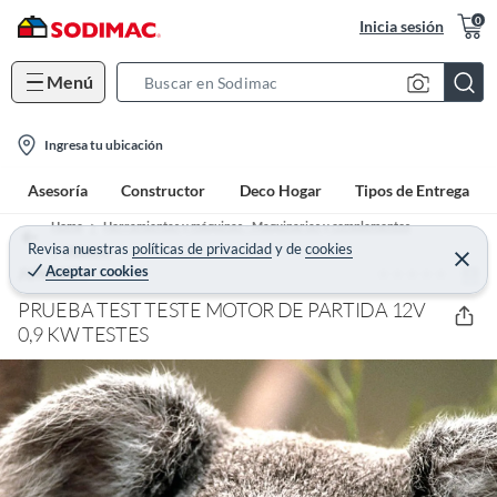
0
Inicia sesión
Menú
S
e
l
a
Ingresa tu ubicación
o
r
Asesoría
Constructor
Deco Hogar
Tipos de Entrega
c
c
a
h
Home
Herramientas y máquinas - Maquinarias y complementos
t
Revisa nuestras
políticas de privacidad
y
de
cookies
B
Motores
C
Aceptar cookies
(0)
e
JUNKERS
i
a
r
o
r
r
PRUEBA TEST TESTE MOTOR DE PARTIDA 12V
a
n
0,9 KW TESTES
r
-
i
c
o
n