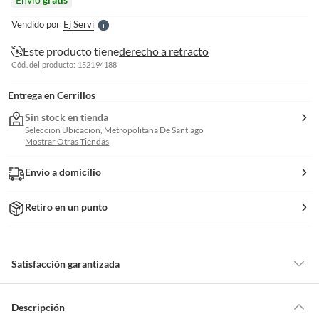
l
e
Vendido por
Ej Servi
S
Este producto tiene
derecho a retracto
Cód. del producto: 152194188
Entrega en
Cerrillos
Sin stock en tienda
Seleccion Ubicacion, Metropolitana De Santiago
Mostrar Otras Tiendas
Envío a domicilio
Retiro en un punto
Satisfacción garantizada
Por ley, tienes hasta
10 días para devolver un producto
si te arrepientes
de la compra.
Descripción