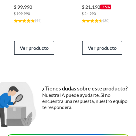
$
99.990
$
21.190
-15%
$
109.990
$
24.990
(
44
)
(
30
)
Ver producto
Ver producto
¿Tienes dudas sobre este producto?
Nuestra IA puede ayudarte. Si no
encuentra una respuesta, nuestro equipo
te responderá.