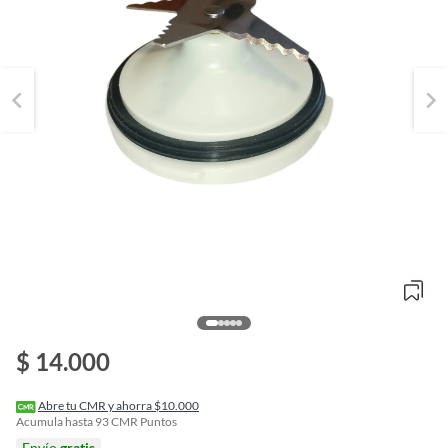
o
$ 14.000
f
n
I
r
Abre tu CMR y ahorra $10.000
e
Acumula hasta
93
CMR Puntos
l
Envío
gratis