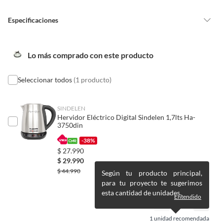
licuadora.
vitaminas, entre otros análogos.
En resumen:
Especificaciones
Pinturas de un color a solicitud.
La cuchilla es
una de las partes más importantes de la
Plantas.
licuadora
, porque es la encargada de
cortar, triturar y
mezclar los ingredientes
para que el aparato cumpla su
De uso personal.
Cantidad de paquetes
1
Lo más comprado con este producto
función.
Seleccionar todos
(1 producto)
Condicion del
Nuevo
producto
SINDELEN
Hervidor Eléctrico Digital Sindelen 1,7lts Ha-
País de origen
Chile
3750din
-38%
$
27.990
Detalle de la
nuevo
$
29.990
Condición
$
44.990
Según tu producto principal,
para tu proyecto te sugerimos
esta cantidad de unidades.
Productos en combo
No
Entendido
1
unidad recomendada