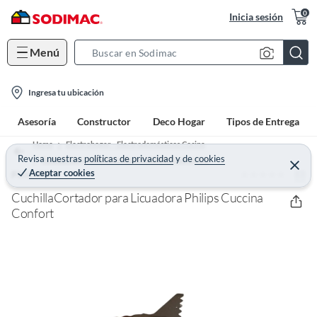
0
Inicia sesión
Menú
S
e
l
a
Ingresa tu ubicación
o
r
Asesoría
Constructor
Deco Hogar
Tipos de Entrega
c
c
a
h
Home
Electrohogar - Electrodomésticos Cocina
t
Revisa nuestras
políticas de privacidad
y
de
cookies
B
Accesorios y repuestos electrodomésticos cocina
C
Aceptar cookies
(0)
e
PHILIPS
i
a
r
o
r
r
CuchillaCortador para Licuadora Philips Cuccina
a
n
Confort
r
-
i
c
o
n