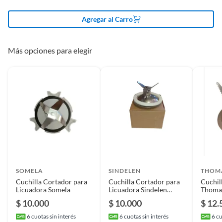
Modelo
Cuccina Confort
Agregar al Carro
Requiere Serial
No
Number
Más opciones para elegir
Incluye
1 cuchilla
Garantía
3 meses
SOMELA
SINDELEN
THOM
Cuchilla Cortador para
Cuchilla Cortador para
Cuchil
Licuadora Somela
Licuadora Sindelen
Thomas
L2200 Alternativa
$ 10.000
$ 10.000
$ 12.
6
cuotas sin interés
6
cuotas sin interés
6
cu