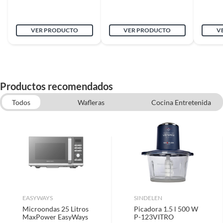
VER PRODUCTO
VER PRODUCTO
V
Productos recomendados
Todos
Wafleras
Cocina Entretenida
Cafeteras de Filtro
Picadoras
Hornos Electricos
Hervidores
Espumadores de leche
Electrodomesticos Cocina
EASYWAYS
SINDELEN
Microondas 25 Litros
Picadora 1.5 l 500 W
MaxPower EasyWays
P-123VITRO