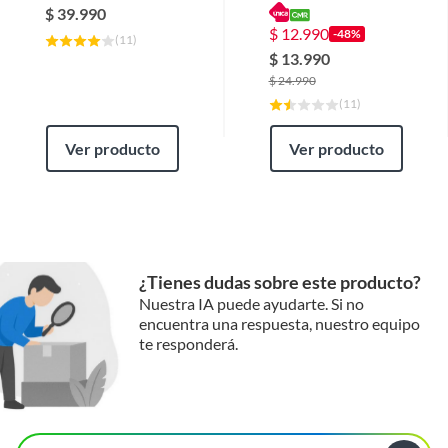
120w alta potencia
$
39.990
para hogar y auto r&l
$
12.990
-48%
(
11
)
group
$
13.990
$
24.990
(
11
)
Ver producto
Ver producto
¿Tienes dudas sobre este producto?
Nuestra IA puede ayudarte. Si no
encuentra una respuesta, nuestro equipo
te responderá.