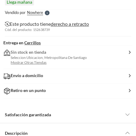
Llega mañana
l
e
Vendido por
Nowhere
S
Este producto tiene
derecho a retracto
Cód. del producto: 152638739
Entrega en
Cerrillos
Sin stock en tienda
Seleccion Ubicacion, Metropolitana De Santiago
Mostrar Otras Tiendas
Envío a domicilio
Retiro en un punto
Satisfacción garantizada
Por ley, tienes hasta
10 días para devolver un producto
si te arrepientes
de la compra.
Descripción