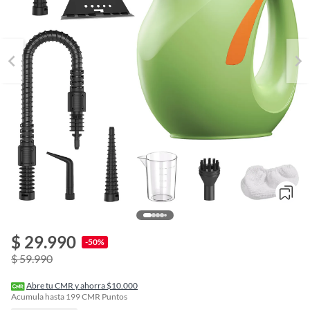
$ 29.990
o
-50%
f
$ 59.990
n
I
r
Abre tu CMR y ahorra $10.000
e
Acumula hasta
199
CMR Puntos
l