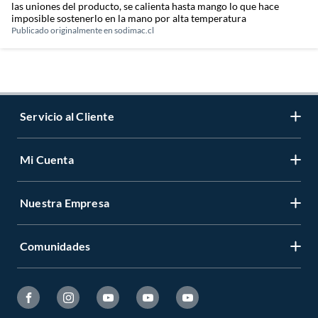
las uniones del producto, se calienta hasta mango lo que hace
imposible sostenerlo en la mano por alta temperatura
Publicado originalmente en
sodimac.cl
Servicio al Cliente
Mi Cuenta
Contáctanos
Medios de Pago
Nuestra Empresa
Registrate
Cambios y Devoluciones
Cambiar Contraseña
Tiendas y horarios
Comunidades
Sobre Nosotros
Mis Compras
Garantía Legal
Venta Empresa
Ayuda
Hágalo Usted Mismo
Garantía de satisfacción
Código Transparencia Comercial
Fanatico de las Mascotas