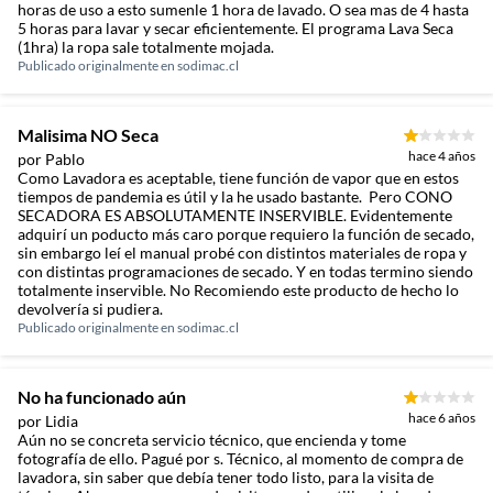
horas de uso a esto sumenle 1 hora de lavado. O sea mas de 4 hasta
5 horas para lavar y secar eficientemente. El programa Lava Seca
(1hra) la ropa sale totalmente mojada.
Publicado originalmente en
sodimac.cl
Malisima NO Seca
hace 4 años
por Pablo
Como Lavadora es aceptable, tiene función de vapor que en estos
tiempos de pandemia es útil y la he usado bastante. Pero CONO
SECADORA ES ABSOLUTAMENTE INSERVIBLE. Evidentemente
adquirí un poducto más caro porque requiero la función de secado,
sin embargo leí el manual probé con distintos materiales de ropa y
con distintas programaciones de secado. Y en todas termino siendo
totalmente inservible. No Recomiendo este producto de hecho lo
devolvería si pudiera.
Publicado originalmente en
sodimac.cl
No ha funcionado aún
hace 6 años
por Lidia
Aún no se concreta servicio técnico, que encienda y tome
fotografía de ello. Pagué por s. Técnico, al momento de compra de
lavadora, sin saber que debía tener todo listo, para la visita de