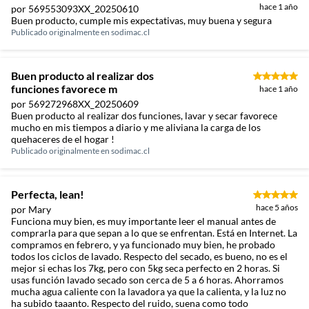
hace 1 año
por 569553093XX_20250610
Buen producto, cumple mis expectativas, muy buena y segura
Publicado originalmente en
sodimac.cl
Buen producto al realizar dos
funciones favorece m
hace 1 año
por 569272968XX_20250609
Buen producto al realizar dos funciones, lavar y secar favorece
mucho en mis tiempos a diario y me aliviana la carga de los
quehaceres de el hogar !
Publicado originalmente en
sodimac.cl
Perfecta, lean!
hace 5 años
por Mary
Funciona muy bien, es muy importante leer el manual antes de
comprarla para que sepan a lo que se enfrentan. Está en Internet. La
compramos en febrero, y ya funcionado muy bien, he probado
todos los ciclos de lavado. Respecto del secado, es bueno, no es el
mejor si echas los 7kg, pero con 5kg seca perfecto en 2 horas. Si
usas función lavado secado son cerca de 5 a 6 horas. Ahorramos
mucha agua caliente con la lavadora ya que la calienta, y la luz no
ha subido taaanto. Respecto del ruido, suena como todo