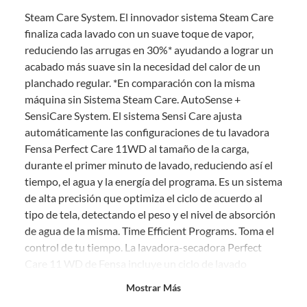
sin uso, tal como te lo entregamos. Ten en cuenta que lo debes haber
Steam Care System. El innovador sistema Steam Care
comprado por internet y que hay ciertas categorías que no tienen este
derecho:
finaliza cada lavado con un suave toque de vapor,
reduciendo las arrugas en 30%* ayudando a lograr un
Productos que, por su naturaleza, no puedan ser devueltos,
acabado más suave sin la necesidad del calor de un
puedan deteriorarse o caducar con rapidez.
planchado regular. *En comparación con la misma
Confeccionados a la medida.
máquina sin Sistema Steam Care. AutoSense +
De uso personal.
SensiCare System. El sistema Sensi Care ajusta
En sodimac.cl te damos
30 días desde que recibes el producto
. Debe
automáticamente las configuraciones de tu lavadora
estar en perfecto estado, con todas sus etiquetas y sin uso, tal como te lo
Fensa Perfect Care 11WD al tamaño de la carga,
entregamos.
durante el primer minuto de lavado, reduciendo así el
Productos digitales que se entregan a través de una descarga
tiempo, el agua y la energía del programa. Es un sistema
electrónica, por ejemplo, cupones de experiencia o programas
de alta precisión que optimiza el ciclo de acuerdo al
para el computador.
tipo de tela, detectando el peso y el nivel de absorción
Productos a pedido o confeccionados a medida.
de agua de la misma. Time Efficient Programs. Toma el
Productos que han sido informados como imperfectos, usados,
control de tu tiempo. La lavadora-secadora Perfect
reparados, abiertos, de segunda selección, remanufacturados o
Care 11 WD de Fensa incluye un ciclo de lavado
con alguna deficiencia, que sean comprados en esa condición a
un precio reducido.
"Rápido 15 minutos" que es uno de los ciclos más
Mostrar Más
rápidos del mercado, ofreciendo un lavado adecuado
Alimentos, bebidas, medicamentos, suplementos alimenticios,