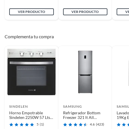
VER PRODUCTO
VER PRODUCTO
V
Complementa tu compra
SINDELEN
SAMSUNG
SAMS
Horno Empotrable
Refrigerador Bottom
Lavado
Sindelen 2250W 57 Lts
Freezer 321 lt All
19Kg 
Inox HE-7200IN
Around Cooling.
Grafit
5
(1)
4.6
(423)