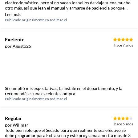
electrodoméstico, pero si no sacan los sellos de viaje suena mucho
otro más, así que lean el manual y armarse de paciencia porque
sacar esas cosas es un web..
Leer más
Publicado originalmente en
sodimac.cl
Exelente
hace 7 años
por Agusto25
Si cumplió mis expectativas, la instale en el departamento, y la
recomendé, es una excelente compra
Publicado originalmente en
sodimac.cl
Regular
hace 5 años
por Willmar
Todo bien solo que el Secado para que realmente sea efectivo se
debe programar para Extra seco y este programa amerita mas de 3