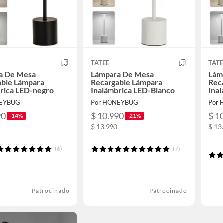
TATEE
TATE
a De Mesa
Lámpara De Mesa
Lám
able Lámpara
Recargable Lámpara
Rec
rica LED-negro
Inalámbrica LED-Blanco
Ina
NEYBUG
Por HONEYBUG
Por
90
$ 10.990
$ 1
-14%
-21%
$ 13.990
$ 13
(6)
(7)
Patrocinado
Patrocinado