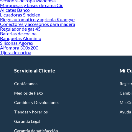
Secadora de ropa Mademsa
Marquesas y bases de cama Cic
Alicates Bahco
Licuadoras Sindelen
Riego automatico y agricola Kuangye
Conectores y accesorios para madera
Regulador de gas 45
Baterias de cocina
Banquetas Aluminio
Siliconas Agorex
Alfombra 300x200
Tijera de cocina
Servicio al Cliente
Mi C
Contáctanos
Regist
Medios de Pago
Cambi
Cambios y Devoluciones
Mis C
Tiendas y horarios
Ayuda
Garantía Legal
Garantía de satisfacción