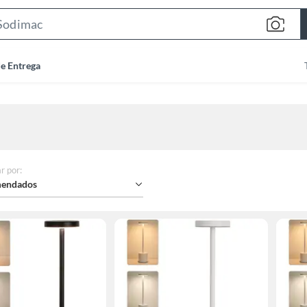
Search
Bar
de Entrega
r por
:
endados