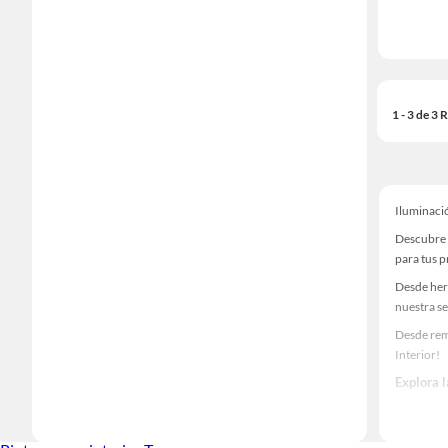
1 - 3 de 3
Iluminaci
Descubre 
para tus 
Desde her
nuestra se
Desde rem
Interior!
Explora 
Herramient
Encuentra