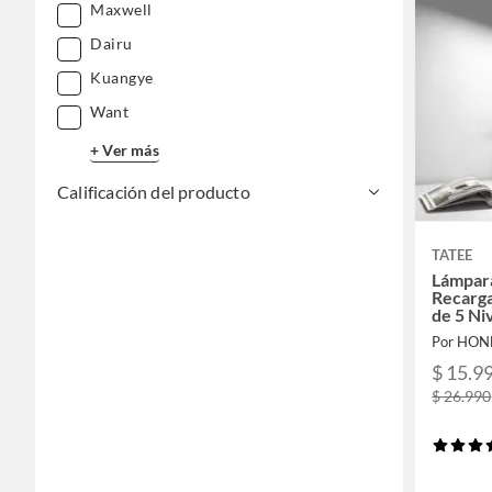
Maxwell
Dairu
Kuangye
Want
+ Ver más
Calificación del producto
TATEE
Lámpara
Recarga
de 5 Ni
Por HO
$ 15.9
$ 26.990