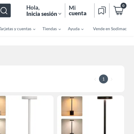
0
Hola
,
Mi
cuenta
Inicia sesión
Tarjetas y cuentas
Tiendas
Ayuda
Vende en Sodimac
1