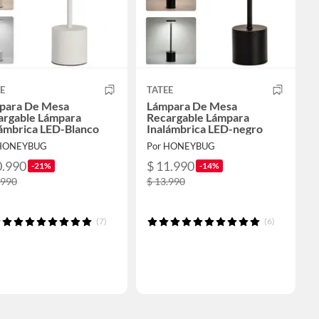
E
TATEE
para De Mesa
Lámpara De Mesa
argable Lámpara
Recargable Lámpara
lámbrica LED-Blanco
Inalámbrica LED-negro
 HONEYBUG
Por HONEYBUG
0.990
$ 11.990
-21%
-14%
.990
$ 13.990
(7)
(6)