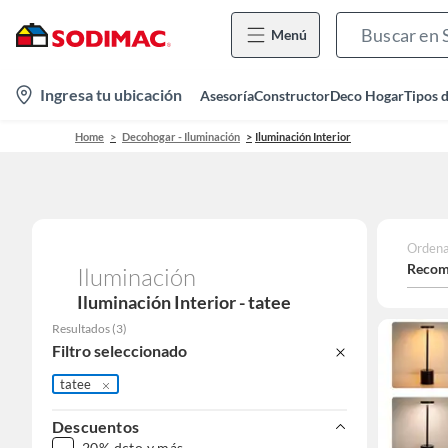
Menú
location-
Ingresa tu ubicación
Asesoría
Constructor
Deco Hogar
Tipos 
icon
Home
Decohogar - Iluminación
Iluminación Interior
Ordena
Recom
Iluminación
Iluminación Interior - tatee
Resultados
(
3
)
Filtro seleccionado
tatee
Descuentos
20% dcto y más