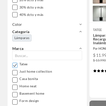
30% dcto y más
40% dcto y más
Color
TATEE
Categoría
Lámpar
Lámparas
Recarg
Inalámb
Marca
Por HO
$ 11.9
$ 13.990
Tatee
Just home collection
Casa bonita
Home neat
Basement home
Form design