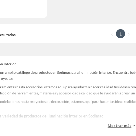
1
 Resultados
ón Interior
un amplio catálogo de productos en Sodimac para Iluminación Interior. Encuentra todo 
proyectos!
ramientas hasta accesorios, estamos aquí para ayudarte a hacer realidad tus ideas y re
lección de herramientas, materiales y accesorios de calidad que te ayudarán a crear un
odelaciones hasta proyectos de decoración, estamos aquí para hacer tus ideas realidad
la variedad de productos de Iluminación Interior en Sodimac
as, materiales y accesorios de calidad para tus proyectos y renovación de espacios. ¡
Mostrar más
 una amplia variedad de productos de Iluminación Interior en Sodimac. Encuentra todo 