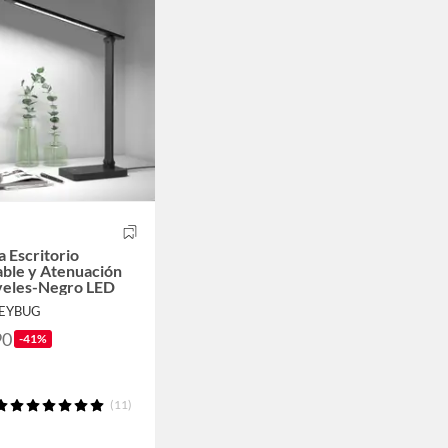
 Escritorio
ble y Atenuación
veles-Negro LED
NEYBUG
90
-41%
(11)