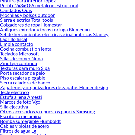
Pintura para interior Topex
haz tus id
Perfil c 2x3x0 85 metalcon estructural
Candados Odis
Mochilas y bolsos outdoor
Sierra electrica Total tools
Colgadores de ropa Homestar
Apliques exterior y focos tortuga Blumenau
Set de herramientas electricas e inalambricas Stanley
Ladrillo fiscal
Limpia contacto
Cocina combustion lenta
Teclados Microsoft
Sillas de comer Nuna
Zinc teja continua
Texturas para muro Sipa
Porta secador de pelo
Piso escalera plegable
Sierra caladora de banco
Zapateros y organizadores de zapatos Homer design
Tecle electrico
Estufa a lena Amesti
Marcos de foto Vgo
Silla ejecutiva
Otros accesorios y repuestos para tv Samsung
Escritorio melamina
Bomba sumergible Humboldt
Cables y piolas de acero
Filtros de agua Lg