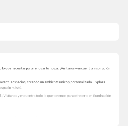
lo que necesitas para renovar tu hogar. ¡Visítanos y encuentra inspiración
novar tus espacios, creando un ambiente único y personalizado. Explora
 espacio más tú.
. ¡Visítanos y encuentra todo lo que tenemos para ofrecerte en Iluminación
Visítanos y descubre todo lo que tenemos para ofrecerte!
lo necesario para tus proyectos de renovación y decoración. ¡Visítanos y