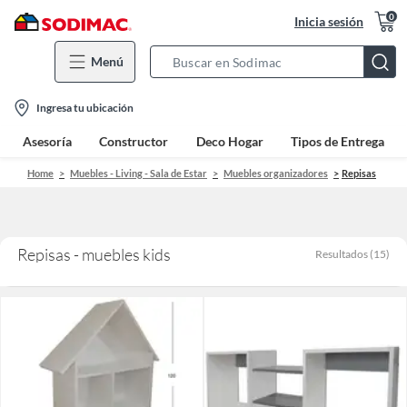
0
Inicia sesión
Menú
Search
Bar
location-
Ingresa tu ubicación
icon
Asesoría
Constructor
Deco Hogar
Tipos de Entrega
Home
Muebles - Living - Sala de Estar
Muebles organizadores
Repisas
Repisas - muebles kids
Resultados
(
15
)