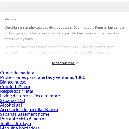
Repisas
Descubre un amplio catálogo de productos en Sodimac para Repisas. Encuentra
todo lo que necesitas para renovar tu hogar. ¡Visítanos y encuentra inspiración
para tus proyectos!
Desde herramientas hasta accesorios, estamos aquí para ayudarte a hacer
realidad tus ideas y renovar tus espacios, creando un ambiente único y
personalizado. Explora nuestra selección de herramientas, materiales y
Mostrar más
accesorios de calidad que te ayudarán a crear un espacio más tú.
Cunas de madera
Desde remodelaciones hasta proyectos de decoración, estamos aquí para hacer
Protecciones para puertas y ventanas 1880
tus ideas realidad. ¡Visítanos y encuentra todo lo que tenemos para ofrecerte en
Blanco hueso
Repisas!
Conduit 25mm
Respaldos Metal
Explora la variedad de productos de Repisas en Sodimac
Living de terraza Deco mimbre
Sabanas 150
Herramientas, materiales y accesorios de calidad para tus proyectos y
Alcohol gel
renovación de espacios. ¡Visítanos y descubre todo lo que tenemos para
Accesorios de parrillas Kanka
ofrecerte!
Sabanas Basement home
Portante cielo 6 metros
Encuentra una amplia variedad de productos de Repisas en Sodimac. Encuentra
Toallas de playa
todo lo necesario para tus proyectos de renovación y decoración. ¡Visítanos y
Maquina bordadora