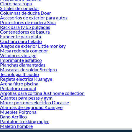
haz tus ideas realidad!
Cloro para ropa
Sitiales de comedor
Columnas de ducha Doer
Accesorios de exterior para autos
Protectores de madera Sipa
Rack para tv 65 pulgadas
Contenedores de basura
Fundente para plata
Cuchara para helado
Juegos de exterior Little monkey
Mesa redonda comedor
Veladores vintage
Imprimante asfaltico
Planchas diamantadas
Mascaras de soldar Steelpro
Tecnologia Ifi audio
Regleta electrica Kuangye
Arena filtro piscina
Podadora manual
Argollas para cortina Just home collection
Guantes para pesas y gym
Motor portones electrico Ducasse
Alarmas de seguridad Kuangye
Muebles Poltrona
Bano Acrílico
Pantalon trekking mujer
Maletin hombre