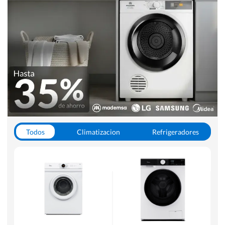
Todos
Climatizacion
Refrigeradores
Lavado y Secado
Cocinas
Aspiradoras
Hornos y Microondas
Otros