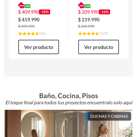
180 x 90 x 76 cm
Atlanta 91x101x94
Café
cm Negro
$
409.990
$
209.990
-18%
-16%
$
419.990
$
219.990
$
499.990
$
249.990
(
46
)
(
149
)
Ver producto
Ver producto
Baño, Cocina, Pisos
El toque final para todos tus proyectos encuentralo solo aquí