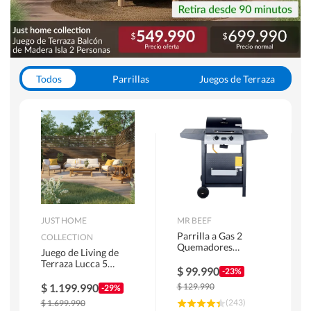
Todos
Parrillas
Juegos de Terraza
Toldos
JUST HOME
MR BEEF
Parrilla a Gas 2
COLLECTION
Quemadores
Juego de Living de
Bandejas Laterales
Terraza Lucca 5
$
99.990
-23%
Personas Natural
$
1.199.990
$
129.990
-29%
(
243
)
$
1.699.990