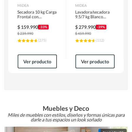
MIDEA
MIDEA
Secadora 10 kg Carga
Lavadora/secadora
Frontal con
9.5/7 kg Blanco
Evacuación Blanco
MLSF-095B/W
MD100A100/W2
$
159.990
$
279.990
-33%
-39%
$
239.990
$
459.990
(
275
)
(
112
)
Ver producto
Ver producto
Muebles y Deco
Miles de muebles con estilos, diseños y formas únicas para
darle a tus espacios un look soñado