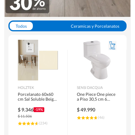
Todos
Ceramicas y Porcelanatos
Calefont y Termos
Pisos Vinilicos
WC y Sanitarios
Pisos Flotantes y Laminados
Pinturas
Duchas y Mamparas
HOLZTEK
SENSI DACQUA
Porcelanato 60x60
One Piece One piece
cm Sal Soluble Beige
a Piso 30,5 cm 6
1.44 m2
Litros Riva Blanco
$
9.346
$
49.990
-19%
$
11.506
(
46
)
(
234
)