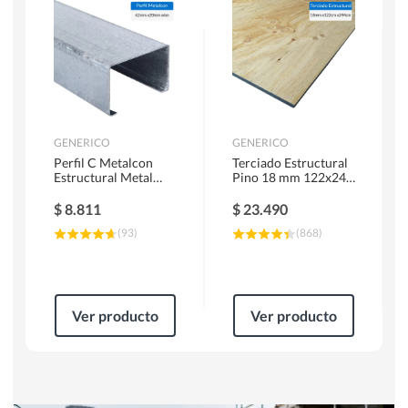
Herramientas Manuales
Sierras Circulares
GENERICO
GENERICO
Perfil C Metalcon
Terciado Estructural
Estructural Metal
Pino 18 mm 122x244
62x20x0.85 mm 6 m
cm
$
8.811
$
23.490
(
93
)
(
868
)
Ver producto
Ver producto