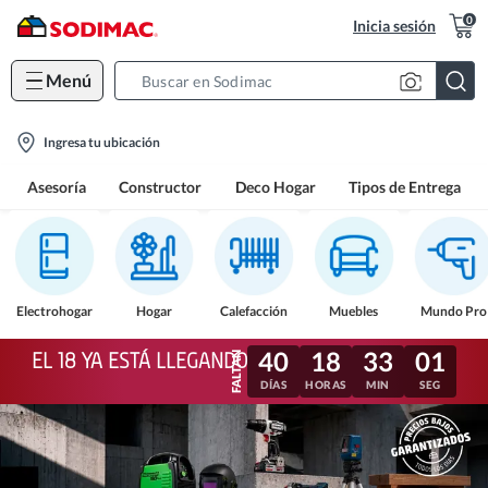
0
Inicia sesión
Menú
Search
Bar
location-
Ingresa tu ubicación
icon
Asesoría
Constructor
Deco Hogar
Tipos de Entrega
Electrohogar
Hogar
Calefacción
Muebles
Mundo Pro
40
18
32
59
EL 18 YA ESTÁ LLEGANDO
DÍAS
HORAS
MIN
SEG