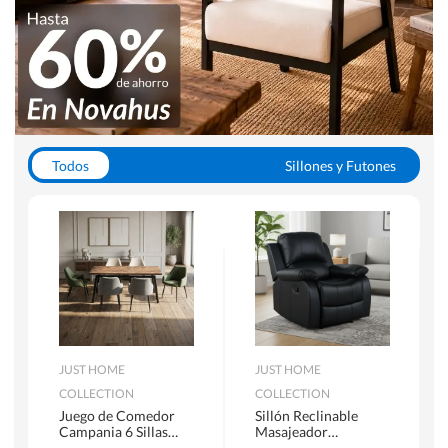
Todos
Sillones y Futones
Juegos de Comedor
Lamparas
Closets
Escritorios y Sillas PC
Racks y Muebles TV
Alfombras
JUST HOME
JUST HOME
COLLECTION
COLLECTION
Juego de Comedor
Sillón Reclinable
Campania 6 Sillas
Masajeador
Mesa Rectangular
Calentador 1 cuerpo