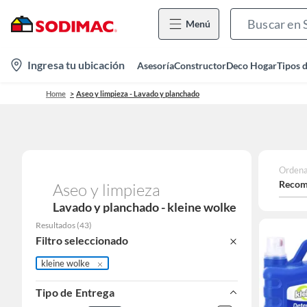
Menú
location-
Ingresa tu ubicación
Asesoría
Constructor
Deco Hogar
Tipos 
icon
Home
Aseo y limpieza - Lavado y planchado
Ordena
Recom
Aseo y limpieza
Lavado y planchado - kleine wolke
Resultados
(
43
)
Filtro seleccionado
kleine wolke
Tipo de Entrega