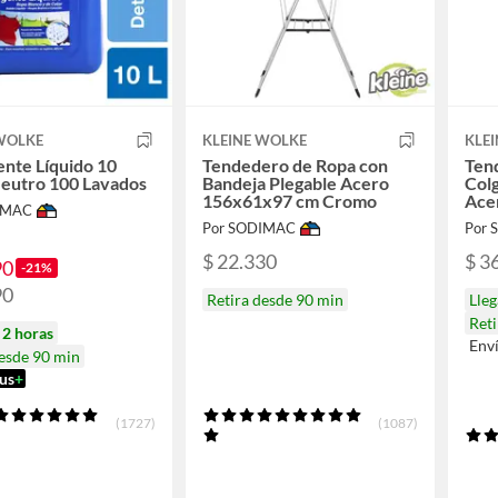
 WOLKE
KLEINE WOLKE
KLE
nte Líquido 10
Tendedero de Ropa con
Ten
Neutro 100 Lavados
Bandeja Plegable Acero
Colg
156x61x97 cm Cromo
Acer
IMAC
156
Por SODIMAC
Por
$ 22.330
$ 3
90
-21%
90
Retira desde 90 min
Lleg
Reti
n
2 horas
Env
desde 90 min
us
+
(1727)
(1087)