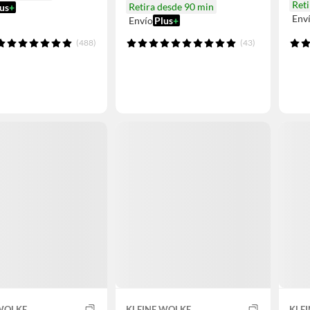
Reti
Retira desde 90 min
us
+
Env
Envío
Plus
+
(488)
(43)
 WOLKE
KLEINE WOLKE
KLE