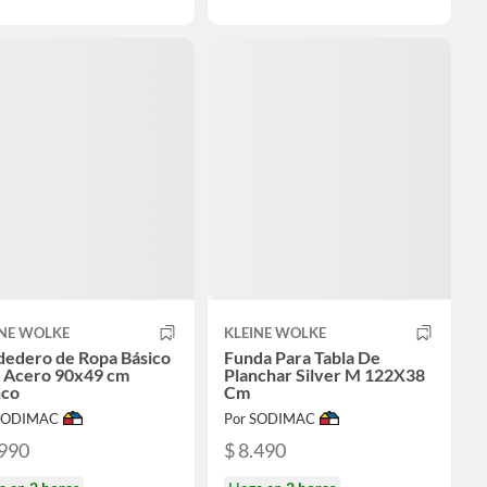
INE WOLKE
KLEINE WOLKE
dedero de Ropa Básico
Funda Para Tabla De
o Acero 90x49 cm
Planchar Silver M 122X38
nco
Cm
 SODIMAC
Por SODIMAC
.990
$ 8.490