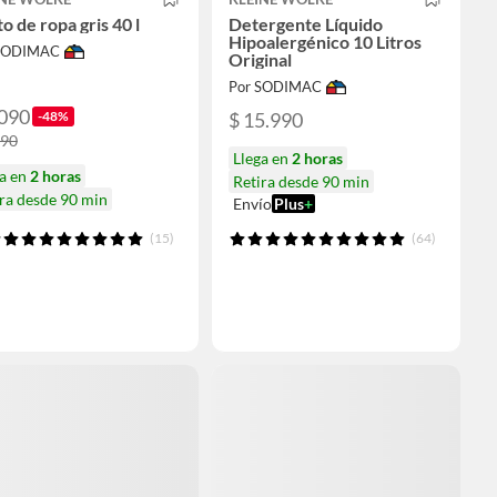
o de ropa gris 40 l
Detergente Líquido
Hipoalergénico 10 Litros
 SODIMAC
Original
Por SODIMAC
.090
-48%
$ 15.990
990
Llega en
2 horas
ga en
2 horas
Retira desde 90 min
ra desde 90 min
Envío
Plus
+
(15)
(64)