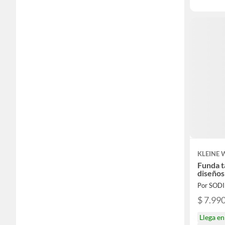
KLEINE
Funda t
diseños
Por SOD
$ 7.99
Llega e