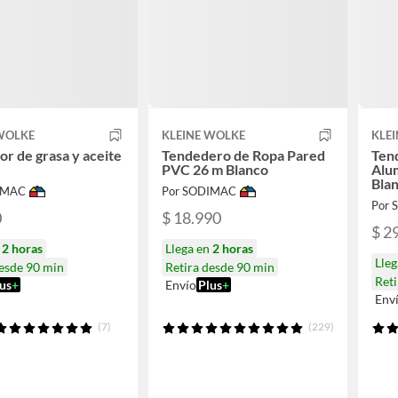
 WOLKE
KLEINE WOLKE
KLE
or de grasa y aceite
Tendedero de Ropa Pared
Ten
PVC 26 m Blanco
Alu
Bla
IMAC
Por SODIMAC
Por
0
$ 18.990
$ 2
n
2 horas
Llega en
2 horas
Lle
desde 90 min
Retira desde 90 min
Reti
us
+
Envío
Plus
+
Env
(7)
(229)