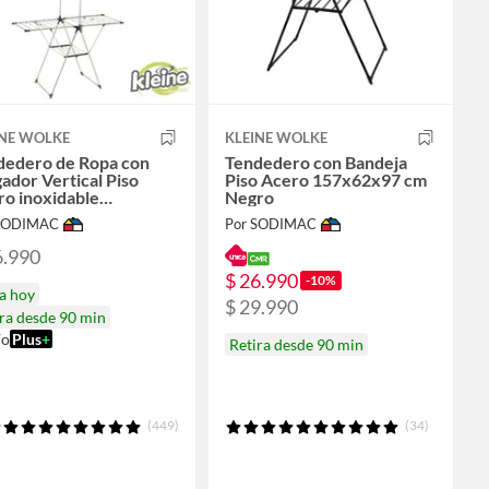
INE WOLKE
KLEINE WOLKE
dedero de Ropa con
Tendedero con Bandeja
ador Vertical Piso
Piso Acero 157x62x97 cm
o inoxidable
Negro
x61x200 cm Cromo
 SODIMAC
Por SODIMAC
6.990
$ 26.990
-10%
a hoy
$ 29.990
ra desde 90 min
ío
Plus
+
Retira desde 90 min
(449)
(34)