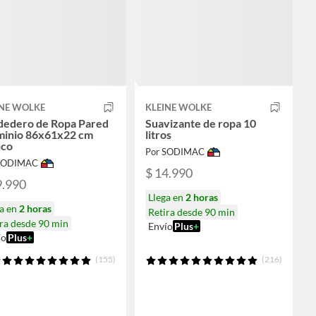
INE WOLKE
KLEINE WOLKE
dedero de Ropa Pared
Suavizante de ropa 10
minio 86x61x22 cm
litros
nco
Por SODIMAC
 SODIMAC
$ 14.990
9.990
Llega en
2 horas
ga en
2 horas
Retira desde 90 min
ra desde 90 min
Envío
Plus
+
ío
Plus
+
(155)
(216)