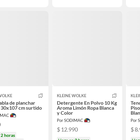
 WOLKE
KLEINE WOLKE
KLE
abla de planchar
Detergente En Polvo 10 Kg
Ten
 30x107 cm surtido
Aroma Limón Ropa Blanca
Pis
y Color
Bla
IMAC
Por SODIMAC
Por
0
$ 12.990
$ 8
n
2 horas