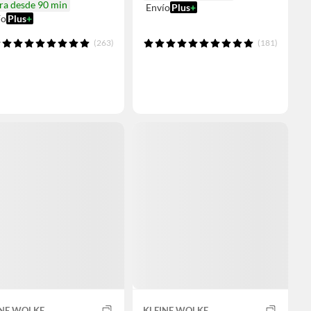
ra desde 90 min
Envío
Plus
+
ío
Plus
+
(263)
(181)
INE WOLKE
KLEINE WOLKE