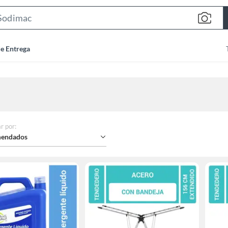
Search
Bar
de Entrega
r por
:
endados