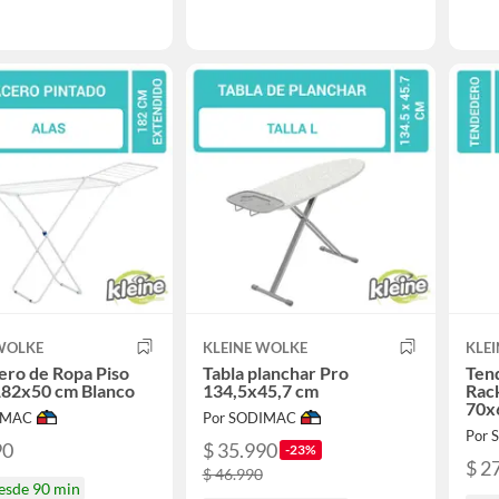
 WOLKE
KLEINE WOLKE
KLE
ro de Ropa Piso
Tabla planchar Pro
Ten
182x50 cm Blanco
134,5x45,7 cm
Rac
70x
IMAC
Por SODIMAC
Por
90
$ 35.990
-23%
$ 2
$ 46.990
desde 90 min