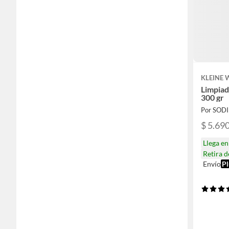
KLEINE
Limpiad
300 gr
Por SOD
$ 5.69
Llega e
Retira 
Envío
Pl