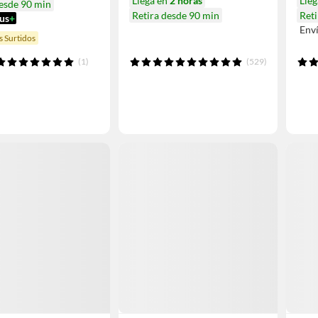
Llega en
2 horas
Lle
desde 90 min
Retira desde 90 min
Reti
us
+
Env
 Surtidos
(1)
(529)