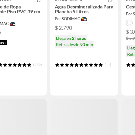
e de Ropa
Agua Desmineralizada Para
Cest
ble Piso PVC 39 cm
Plancha 5 Litros
Por
Por SODIMAC
IMAC
$ 2.790
$ 3
0
Llega en
2 horas
$ 5.
us
+
Retira desde 90 min
Lle
Reti
(239)
(11)