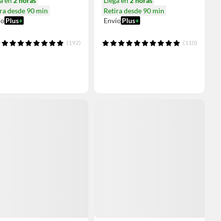
ga en
2 horas
Llega en
2 horas
ra desde 90 min
Retira desde 90 min
ío
Plus
+
Envío
Plus
+
(192)
(110)