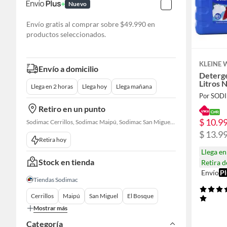
Nuevo
Envío gratis al comprar sobre $49.990 en
productos seleccionados.
KLEINE
Envío a domicilio
Deterge
Litros 
Llega en 2 horas
Llega hoy
Llega mañana
Por SOD
Retiro en un punto
$ 10.9
Sodimac Cerrillos, Sodimac Maipú, Sodimac San Miguel, Sodimac El Bosque, Sodimac San Bernardo, Constructor Cantagallo, Sodimac Talagante, Sodimac San Fernando
$ 13.9
Retira hoy
Llega e
Stock en tienda
Retira 
Envío
Pl
Tiendas Sodimac
Cerrillos
Maipú
San Miguel
El Bosque
Mostrar más
Categoría