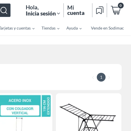
0
Hola
,
Mi
cuenta
Inicia sesión
Tarjetas y cuentas
Tiendas
Ayuda
Vende en Sodimac
1