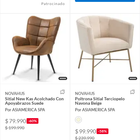
Patrocinado
NOVAHUS
NOVAHUS
Sitial New Kas Acolchado Con
Poltrona Sitial Terciopelo
Apoyabrazos Suede
Navona Beige
Por ASIAMERICA SPA
Por ASIAMERICA SPA
$ 79.990
-60%
$ 199.990
$ 99.990
-58%
$ 239.990