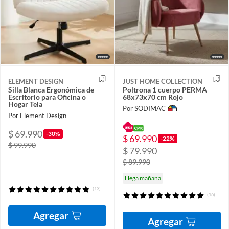
ELEMENT DESIGN
JUST HOME COLLECTION
Silla Blanca Ergonómica de
Poltrona 1 cuerpo PERMA
Escritorio para Oficina o
68x73x70 cm Rojo
Hogar Tela
Por SODIMAC
Por Element Design
$ 69.990
-30%
$ 69.990
-22%
$ 99.990
$ 79.990
$ 89.990
Llega mañana
(13)
(16)
Agregar
Agregar