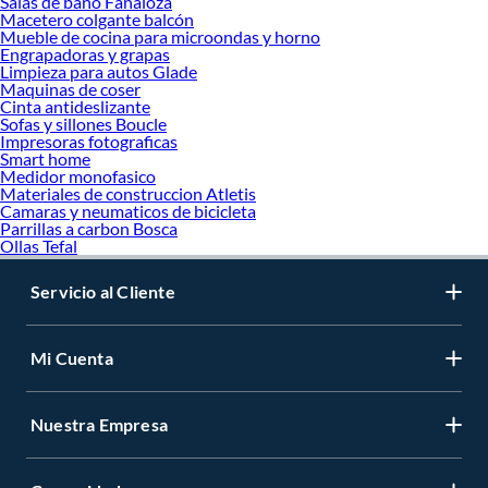
Salas de bano Fanaloza
Macetero colgante balcón
Mueble de cocina para microondas y horno
Engrapadoras y grapas
Limpieza para autos Glade
Maquinas de coser
Cinta antideslizante
Sofas y sillones Boucle
Impresoras fotograficas
Smart home
Medidor monofasico
Materiales de construccion Atletis
Camaras y neumaticos de bicicleta
Parrillas a carbon Bosca
Ollas Tefal
Servicio al Cliente
Mi Cuenta
Nuestra Empresa