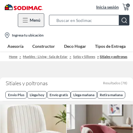
0
Inicia sesión
Menú
Search
Bar
location-
Ingresa tu ubicación
icon
Asesoría
Constructor
Deco Hogar
Tipos de Entrega
Home
Muebles - Living - Sala de Estar
Sofás y Sillones
Sitiales y poltronas
Sitiales y poltronas
Resultados
(
78
)
Envio Plus
Llega hoy
Envío gratis
Llega mañana
Retira mañana