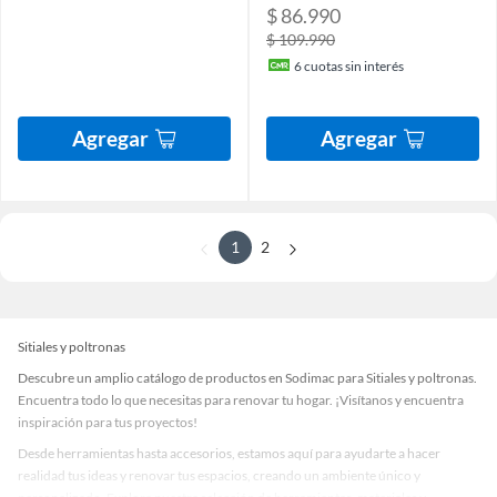
$ 86.990
$ 109.990
6
cuotas sin interés
Agregar
Agregar
1
2
Sitiales y poltronas
Descubre un amplio catálogo de productos en Sodimac para Sitiales y poltronas.
Encuentra todo lo que necesitas para renovar tu hogar. ¡Visítanos y encuentra
inspiración para tus proyectos!
Desde herramientas hasta accesorios, estamos aquí para ayudarte a hacer
realidad tus ideas y renovar tus espacios, creando un ambiente único y