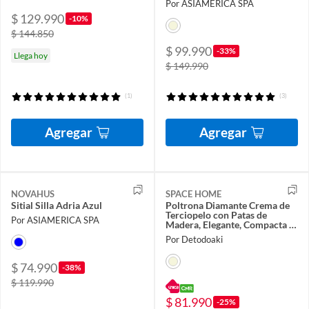
Por ASIAMERICA SPA
$ 129.990
-10%
$ 144.850
$ 99.990
-33%
Llega hoy
$ 149.990
(1)
(3)
Agregar
Agregar
NOVAHUS
SPACE HOME
Sitial Silla Adria Azul
Poltrona Diamante Crema de
Terciopelo con Patas de
Por ASIAMERICA SPA
Madera, Elegante, Compacta y
Cómoda
Por Detodoaki
$ 74.990
-38%
$ 119.990
$ 81.990
-25%