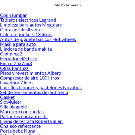
personalizado. Explora nuestra selección de herramientas, materiales y
Mostrar más
accesorios de calidad que te ayudarán a crear un espacio más tú.
Cojin lumbar
Desde remodelaciones hasta proyectos de decoración, estamos aquí para hacer
Tableros electricos Legrand
tus ideas realidad. ¡Visítanos y encuentra todo lo que tenemos para ofrecerte en
Limpieza para autos Meguiars
Sitiales y poltronas!
Cinta antideslizante
Calefont junkers 13 litros
Explora la variedad de productos de Sitiales y poltronas en Sodimac
Autos de juguete basicos Hot wheels
Masilla para auto
Herramientas, materiales y accesorios de calidad para tus proyectos y
Lijadora de banda makita
renovación de espacios. ¡Visítanos y descubre todo lo que tenemos para
Camping 2
ofrecerte!
Hervidor eléctrico
Fierro 75x75x3
Encuentra una amplia variedad de productos de Sitiales y poltronas en Sodimac.
Ollas Fantuzzi
Encuentra todo lo necesario para tus proyectos de renovación y decoración.
Pisos y revestimientos Alberdi
¡Visítanos y haz tus ideas realidad!
Compresor de aire 100 litros
Lavadora 7 kilos
Ladrillos bloques y pastelones Novahus
Set de herramientas de jardineria
Gasket
Slowjuicer
Silla plegable
Macetero con ruedas
Parlantes para auto Jbl
Living de terraza Roberta allen
Chaleco reflectante
Porta bebe Nuna