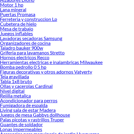
Explora la variedad de productos de Limpieza para Autos en Sodimac
Motor 1 hp
Lana mineral
Herramientas, materiales y accesorios de calidad para tus proyectos y
Puertas Promasa
renovación de espacios. ¡Visítanos y descubre todo lo que tenemos para
Ferreteria y construccion Lp
ofrecerte!
Cubetera de hielo
Mesa de trabajo
Encuentra una amplia variedad de productos de Limpieza para Autos en
Juegos inflables
Sodimac. Encuentra todo lo necesario para tus proyectos de renovación y
Lavadoras secadoras Samsung
decoración. ¡Visítanos y haz tus ideas realidad!
Organizadores de cocina
Taladro bauker 900w
Griferia para lavamanos Stretto
Hornos electricos Recco
Herramientas electricas e inalambricas Milwaukee
Bomba pedrollo 0 5 hp
Figuras decorativas y otros adornos Vatyerty
Teja gravillada
Tabla 1x8 bruto
Ollas y cacerolas Cardinal
Nivel digital
Rejilla metalica
Acondicionador para perros
Fumigadora de espalda
Living sala de estar Madera
Juegos de mesa Gabbys dollhouse
Palas picotas y rastrillos Truper
Guantes de soldador
Lonas impermeables
Accesorios para maquinaria de jardin Husqvarna