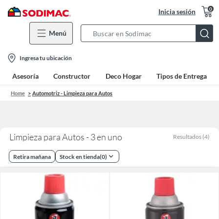
0
Inicia sesión
Menú
Search
Bar
location-
Ingresa tu ubicación
icon
Asesoría
Constructor
Deco Hogar
Tipos de Entrega
Home
Automotriz - Limpieza para Autos
Limpieza para Autos - 3 en uno
Resultados
(
4
)
Retira mañana
Stock en tienda
(
0
)