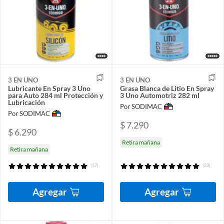
3 EN UNO
3 EN UNO
Lubricante En Spray 3 Uno
Grasa Blanca de Litio En Spray
para Auto 284 ml Protección y
3 Uno Automotriz 282 ml
Lubricación
Por SODIMAC
Por SODIMAC
$ 7.290
$ 6.290
Retira mañana
Retira mañana
(17)
(23)
Agregar
Agregar