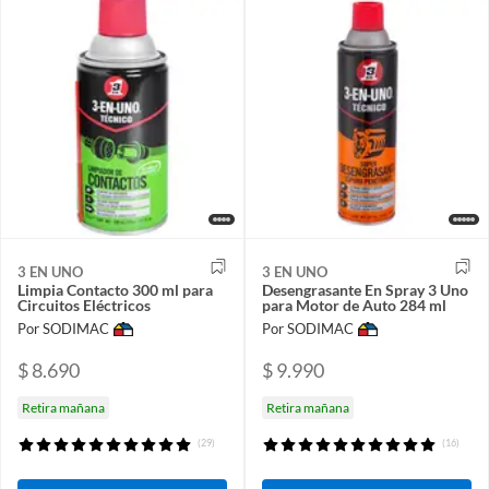
3 EN UNO
3 EN UNO
Limpia Contacto 300 ml para
Desengrasante En Spray 3 Uno
Circuitos Eléctricos
para Motor de Auto 284 ml
Por SODIMAC
Por SODIMAC
$ 8.690
$ 9.990
Retira mañana
Retira mañana
(29)
(16)