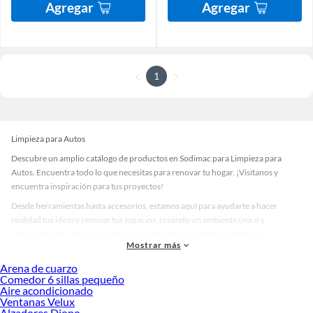
Agregar
Agregar
1
Limpieza para Autos
Descubre un amplio catálogo de productos en Sodimac para Limpieza para
Autos. Encuentra todo lo que necesitas para renovar tu hogar. ¡Visítanos y
encuentra inspiración para tus proyectos!
Desde herramientas hasta accesorios, estamos aquí para ayudarte a hacer
realidad tus ideas y renovar tus espacios, creando un ambiente único y
personalizado. Explora nuestra selección de herramientas, materiales y
Mostrar más
accesorios de calidad que te ayudarán a crear un espacio más tú.
Arena de cuarzo
Desde remodelaciones hasta proyectos de decoración, estamos aquí para hacer
Comedor 6 sillas pequeño
tus ideas realidad. ¡Visítanos y encuentra todo lo que tenemos para ofrecerte en
Aire acondicionado
Limpieza para Autos!
Ventanas Velux
Alzadores Diono