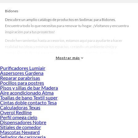
Bidones
Descubre un amplio catálogo de productos en Sodimac para Bidones.
Encuentra todo lo que necesitas para renovar tu hogar. ¡Visítanos y encuentra
inspiración para tus proyectos!
Desde herramientas hasta accesorios, estamos aquí para ayudarte a hacer
realidad tus ideas y renovar tus espacios, creando un ambiente único y
personalizado. Explora nuestra selección de herramientas, materiales y
Mostrar más
accesorios de calidad que te ayudarán a crear un espacio más tú.
Purificadores Lumiair
Desde remodelaciones hasta proyectos de decoración, estamos aquí para hacer
Aspersores Gardena
tus ideas realidad. ¡Visítanos y encuentra todo lo que tenemos para ofrecerte en
Reparar parabrisas
Bidones!
Pocillos para postres
Pisos y sillas de bar Madera
Explora la variedad de productos de Bidones en Sodimac
Aire acondicionado Atma
Toallas de bano Textil super
Herramientas, materiales y accesorios de calidad para tus proyectos y
Cintas doble contacto Tesa
renovación de espacios. ¡Visítanos y descubre todo lo que tenemos para
Calculadoras Texas
ofrecerte!
Overol Redline
Perfil omega cielo
Encuentra una amplia variedad de productos de Bidones en Sodimac. Encuentra
Dispensadores Nobre
todo lo necesario para tus proyectos de renovación y decoración. ¡Visítanos y
Sitiales de comedor
haz tus ideas realidad!
Mascotas Nexgard
Sellador de carroceria