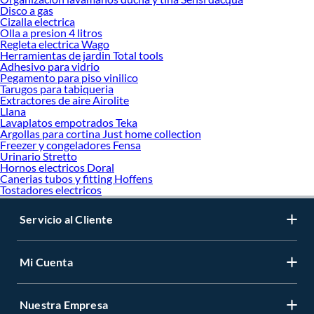
Disco a gas
Cizalla electrica
Olla a presion 4 litros
Regleta electrica Wago
Herramientas de jardin Total tools
Adhesivo para vidrio
Pegamento para piso vinilico
Tarugos para tabiqueria
Extractores de aire Airolite
Llana
Lavaplatos empotrados Teka
Argollas para cortina Just home collection
Freezer y congeladores Fensa
Urinario Stretto
Hornos electricos Doral
Canerias tubos y fitting Hoffens
Tostadores electricos
Servicio al Cliente
Mi Cuenta
Nuestra Empresa