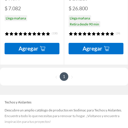
$ 7.082
$ 26.800
Llega mañana
Llega mañana
Retira desde 90 min
(130)
(24)
Agregar
Agregar
1
Techos y Aislantes
Descubre un amplio catálogo de productos en Sodimac para Techos y Aislantes.
Encuentra todo lo que necesitas para renovar tu hogar. ¡Visítanos y encuentra
inspiración para tus proyectos!