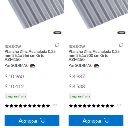
BOLKOW
BOLKOW
Plancha Zinc Acanalada 0.35
Plancha Zinc Acanalada 0.35
mm 85.1x366 cm Gris
mm 85.1x300 cm Gris
AZM150
AZM150
Por SODIMAC
Por SODIMAC
$ 10.960
$ 8.987
$ 10.412
$ 8.538
Llega mañana
Llega mañana
(278)
(167)
Agregar
Agregar