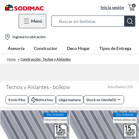
0
Inicia sesión
Menú
Search
Bar
location-
Ingresa tu ubicación
icon
Asesoría
Constructor
Deco Hogar
Tipos de Entrega
Home
Construcción - Techos y Aislantes
Techos y Aislantes - bolkow
Resultados
(
29
)
Envio Plus
Retira hoy
Llega mañana
Stock en tienda
(
0
)