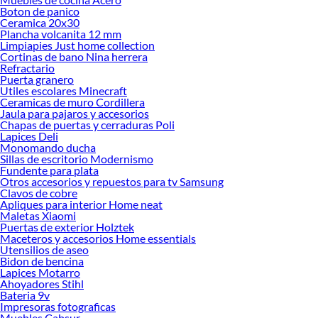
Explora la variedad de productos de Electricidad en Sodimac
Boton de panico
Ceramica 20x30
Herramientas, materiales y accesorios de calidad para tus proyectos y
Plancha volcanita 12 mm
renovación de espacios. ¡Visítanos y descubre todo lo que tenemos para
Limpiapies Just home collection
ofrecerte!
Cortinas de bano Nina herrera
Refractario
Encuentra una amplia variedad de productos de Electricidad en Sodimac.
Puerta granero
Encuentra todo lo necesario para tus proyectos de renovación y decoración.
Utiles escolares Minecraft
¡Visítanos y haz tus ideas realidad!
Ceramicas de muro Cordillera
Jaula para pajaros y accesorios
Chapas de puertas y cerraduras Poli
Lapices Deli
Monomando ducha
Sillas de escritorio Modernismo
Fundente para plata
Otros accesorios y repuestos para tv Samsung
Clavos de cobre
Apliques para interior Home neat
Maletas Xiaomi
Puertas de exterior Holztek
Maceteros y accesorios Home essentials
Utensilios de aseo
Bidon de bencina
Lapices Motarro
Ahoyadores Stihl
Bateria 9v
Impresoras fotograficas
Muebles Cabsur