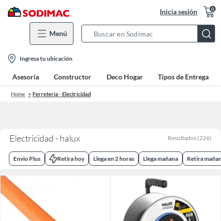
0
Inicia sesión
Menú
Search
Bar
location-
Ingresa tu ubicación
icon
Asesoría
Constructor
Deco Hogar
Tipos de Entrega
Home
Ferretería - Electricidad
Electricidad - halux
Resultados
(
226
)
Envio Plus
Retira hoy
Llega en 2 horas
Llega mañana
Retira maña