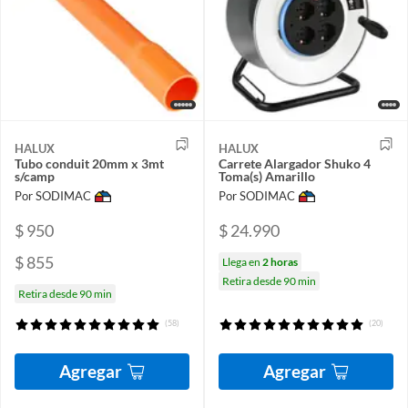
HALUX
HALUX
Tubo conduit 20mm x 3mt
Carrete Alargador Shuko 4
s/camp
Toma(s) Amarillo
Por SODIMAC
Por SODIMAC
$ 950
$ 24.990
$ 855
Llega en
2 horas
Retira desde 90 min
Retira desde 90 min
(58)
(20)
Agregar
Agregar