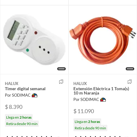
HALUX
HALUX
Timer digital semanal
Extensión Eléctrica 1 Toma(s)
10 m Naranja
Por SODIMAC
Por SODIMAC
$ 8.390
$ 11.090
Llega en
2 horas
Llega en
2 horas
Retira desde 90 min
Retira desde 90 min