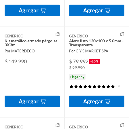
Agregar
Agregar
GENERICO
GENERICO
Kit metálico armado pérgolas
Alero listo 120x100 x 5.0mm -
3X3m.
Transparente
Por MATERDECO
Por C Y S MARKET SPA
$ 149.990
$ 79.992
-20%
$ 99.990
Llega hoy
(5)
Agregar
Agregar
GENERICO
GENERICO