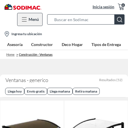
0
Inicia sesión
Menú
Search
Bar
location-
Ingresa tu ubicación
icon
Asesoría
Constructor
Deco Hogar
Tipos de Entrega
Home
Construcción - Ventanas
Ventanas - generico
Resultados
(
52
)
Llega hoy
Envío gratis
Llega mañana
Retira mañana