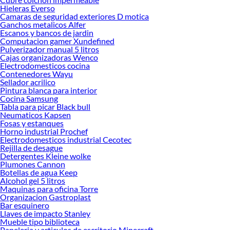
ofrecerte!
Hieleras Everso
Camaras de seguridad exteriores D motica
Encuentra una amplia variedad de productos de Ventanas en Sodimac.
Ganchos metalicos Alfer
Encuentra todo lo necesario para tus proyectos de renovación y decoración.
Escanos y bancos de jardin
¡Visítanos y haz tus ideas realidad!
Computacion gamer Xundefined
Pulverizador manual 5 litros
Cajas organizadoras Wenco
Electrodomesticos cocina
Contenedores Wayu
Sellador acrilico
Pintura blanca para interior
Cocina Samsung
Tabla para picar Black bull
Neumaticos Kapsen
Fosas y estanques
Horno industrial Prochef
Electrodomesticos industrial Cecotec
Rejilla de desague
Detergentes Kleine wolke
Plumones Cannon
Botellas de agua Keep
Alcohol gel 5 litros
Maquinas para oficina Torre
Organizacion Gastroplast
Bar esquinero
Llaves de impacto Stanley
Mueble tipo biblioteca
Papeleria y articulos de escritorio Minecraft