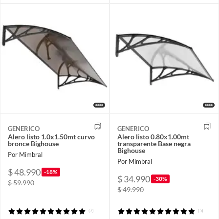
GENERICO
GENERICO
Alero listo 1.0x1.50mt curvo
Alero listo 0.80x1.00mt
bronce Bighouse
transparente Base negra
Bighouse
Por Mimbral
Por Mimbral
$ 48.990
-18%
$ 34.990
-30%
$ 59.990
$ 49.990
(7)
(5)