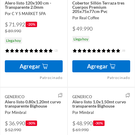
Alero listo 120x100 cm -
Cobertor Sillón Terraza tres
Transparente 2.0mm
Cuerpos Premium
205x75x77cm Pvc
Por C Y S MARKET SPA
Por Real Coffee
$ 71.992
-20%
$ 49.990
$ 89.990
Llega hoy
Llega hoy
(2)
(6)
Agregar
Agregar
Patrocinado
Patrocinado
GENERICO
GENERICO
Alero listo 0.80x1.20mt curvo
Alero listo 1.0x1.50mt curvo
transparente Bighouse
transparente Bighouse
Por Mimbral
Por Mimbral
$ 36.990
$ 48.990
-30%
-30%
$ 52.990
$ 69.990