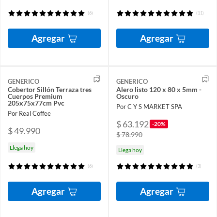
(6)
(11)
Agregar
Agregar
GENERICO
GENERICO
Cobertor Sillón Terraza tres
Alero listo 120 x 80 x 5mm -
Cuerpos Premium
Oscuro
205x75x77cm Pvc
Por C Y S MARKET SPA
Por Real Coffee
$ 63.192
-20%
$ 49.990
$ 78.990
Llega hoy
Llega hoy
(6)
(3)
Agregar
Agregar