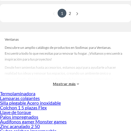
1
2
Ventanas
Descubre un amplio catálogo de productos en Sodimac para Ventanas.
Encuentra todo lo que necesitas para renovar tu hogar. ¡Visítanos y encuentra
inspiración para tus proyectos!
Desde herramientas hasta accesorios, estamos aquí para ayudarte a hacer
realidad tus ideas y renovar tus espacios, creando un ambiente único y
personalizado. Explora nuestra selección de herramientas, materiales y
Mostrar más
accesorios de calidad que te ayudarán a crear un espacio más tú.
Termolaminadora
Desde remodelaciones hasta proyectos de decoración, estamos aquí para hacer
Lamparas colgantes
tus ideas realidad. ¡Visítanos y encuentra todo lo que tenemos para ofrecerte en
Silla plegable Acero inoxidable
Ventanas!
Colchon 1 5 plazas Flex
Llave de torque
Explora la variedad de productos de Ventanas en Sodimac
Palos impregnados
Audifonos gamer Monster games
Herramientas, materiales y accesorios de calidad para tus proyectos y
Zinc acanalado 2 50
renovación de espacios. ¡Visítanos y descubre todo lo que tenemos para
Cubre colchon impermeable