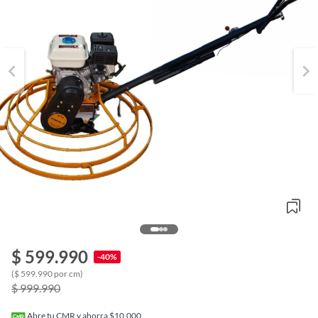
o
$ 599.990
-40%
f
n
($ 599.990 por cm)
I
$ 999.990
r
e
l
Abre tu CMR y ahorra $10.000