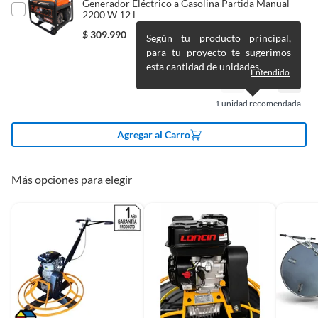
Generador Eléctrico a Gasolina Partida Manual
producto
2200 W 12 l
$
309.990
Según tu producto principal,
para tu proyecto te sugerimos
Detalle de la
nuevo
esta cantidad de unidades.
Condición
Entendido
1
unidad recomendada
Cantidad de paquetes
1
Agregar al Carro
Productos en combo
No
Más opciones para elegir
Modelo
Alisador 65Hp
Forma
Redonda
Resistencia al tráfico
Medio