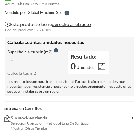
l
Acumula hasta
3999
CMR Puntos
e
Vendido por
Global Machine Spa
S
Este producto tiene
derecho a retracto
Cód. del producto: 150243101
Calcula cuántas unidades necesitas
Superficie a cubrir (m2)
Resultado:
0
Unidades
Calcula tus m2
Los productos son para tránsito peatonal. Para un tráfico constante y que
necesita mayor resistencia al peso (como un estacionamiento), los pastelones
se deben instalar sobre un radier.
Entrega en
Cerrillos
Sin stock en tienda
Seleccion Ubicacion, Metropolitana De Santiago
Mostrar Otras Tiendas