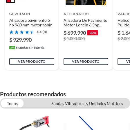
Acabado
Brillante
GEWILSON
ALTERNATIVE
VAN B
Alisadora pavimento 5
Alisadora De Pavimento
Helicó
hp 960 mm motor robin
Motor Loncin 6.5hp
Pulido
Resistencia
1
Gasolina 1000mm
van B
4.4
(8)
$ 699.990
$ 1.6
-30%
$ 1.000.000
$ 2.00
$ 929.990
Largo
1
6
cuotas sin interés
VER PRODUCTO
VER PRODUCTO
V
Color
amarillo
Rendimiento
1
Productos recomendados
Garantía
3 meses
Todos
Sondas Vibradoras y Unidades Motrices
Platachos y Planas
Betoneras
Alto
1