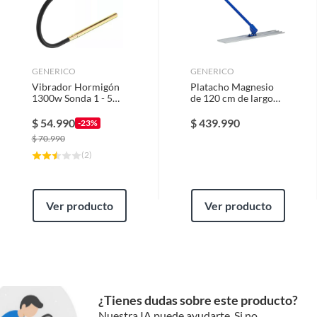
Ancho
1
GENERICO
GENERICO
Vibrador Hormigón
Platacho Magnesio
1300w Sonda 1 - 5
de 120 cm de largo
mtrs Línea
con mango de 180 cm
Profesional
extendible
$
54.990
$
439.990
-23%
$
70.990
(
2
)
Ver producto
Ver producto
¿Tienes dudas sobre este producto?
Nuestra IA puede ayudarte. Si no