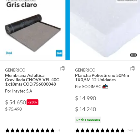
GENERICO
GENERICO
Membrana Asfáltica
Plancha Poliestireno 50Mm
Gravillada CHOVA VEL 40G
1X0,5M 12 Unidades
1x10mts COD.756000048
Por SODIMAC
Por Insytec S.A
$ 14.990
$ 54.650
-28%
$ 14.240
$ 75.490
Retira mañana
(5)
(349)