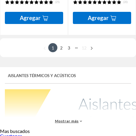
(25)
(20)
Agregar
Agregar
...
1
2
3
12
AISLANTES TÉRMICOS Y ACÚSTICOS
Mostrar más
Mas buscados
Cuartones