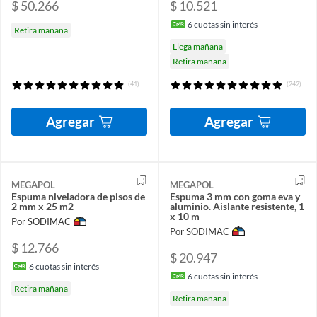
$ 50.266
$ 10.521
6
cuotas sin interés
Retira mañana
Llega mañana
Retira mañana
(41)
(242)
Agregar
Agregar
MEGAPOL
MEGAPOL
Espuma niveladora de pisos de
Espuma 3 mm con goma eva y
2 mm x 25 m2
aluminio. Aislante resistente, 1
x 10 m
Por SODIMAC
Por SODIMAC
$ 12.766
$ 20.947
6
cuotas sin interés
6
cuotas sin interés
Retira mañana
Retira mañana