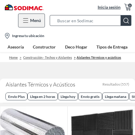
0
Inicia sesión
Menú
Search
Bar
location-
Ingresa tu ubicación
icon
Asesoría
Constructor
Deco Hogar
Tipos de Entrega
Home
Construcción - Techos y Aislantes
Aislantes Térmicos y acústicos
Aislantes Térmicos y Acústicos
Resultados
(
557
)
Envio Plus
Llega en 2 horas
Llega hoy
Envío gratis
Llega mañana
St