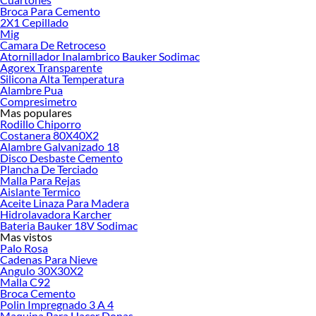
Broca Para Cemento
2X1 Cepillado
Los aislantes térmicos y acústicos son materiales diseñados para reducir la
Mig
transferencia de calor y minimizar la transmisión de ruido en edificaciones.
En
Camara De Retroceso
Sodimac, encontrarás más de 400 productos de aislación para mejorar la
Atornillador Inalambrico Bauker Sodimac
comodidad y eficiencia energética de cualquier espacio. Ya sea que busques
Agorex Transparente
Silicona Alta Temperatura
optimizar el consumo de energía, reducir el impacto del sonido o crear un
Alambre Pua
ambiente más tranquilo, nuestros aislantes están disponibles en diversas
Compresimetro
opciones para satisfacer todas tus necesidades. Algunos de estos productos
Mas populares
también funcionan como aislante de sonido, proporcionando un confort
Rodillo Chiporro
Costanera 80X40X2
integral.
Alambre Galvanizado 18
Disco Desbaste Cemento
Puntos clave:
Plancha De Terciado
Los aislantes térmicos reducen pérdidas de calor en invierno y el ingreso
Malla Para Rejas
Aislante Termico
de calor en verano.
Aceite Linaza Para Madera
Los aislantes acústicos absorben el sonido y disminuyen la transmisión de
Hidrolavadora Karcher
ruido.
Bateria Bauker 18V Sodimac
Materiales como lana de vidrio, lana de poliéster y poliestireno expandido
Mas vistos
ofrecen funciones térmicas, acústicas o ambas.
Palo Rosa
Elegir el espesor y valor R adecuado depende de la zona climática y
Cadenas Para Nieve
aplicación (techos, muros, pisos).
Angulo 30X30X2
Malla C92
Comparativa de Materiales Aislantes
Broca Cemento
Polin Impregnado 3 A 4
Maquina Para Hacer Donas
Material
Función
Valor R
Rendimient
Aplicacione