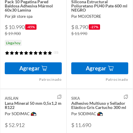
Pack 10 Pegatina Pared
Silicona Estructural
Baldosa Adhesiva Mármol
Poliuretano PU40 Pate 600 ml
60x30 Lamina
NEGRO
Por jdr store spa
Por MOJOSTORE
$ 10.990
$ 8.790
-45%
-27%
$ 19.900
$ 11.990
Llega hoy
(11)
Agregar
Agregar
Patrocinado
Patrocinado
AISLAN
SIKA
Lana Mineral 50 mm 0,5x1,2 m
Adhesivo Multiuso y Sellador
R122
Elástico Gris Cartucho 300 ml
Por SODIMAC
Por SODIMAC
$ 52.912
$ 11.690