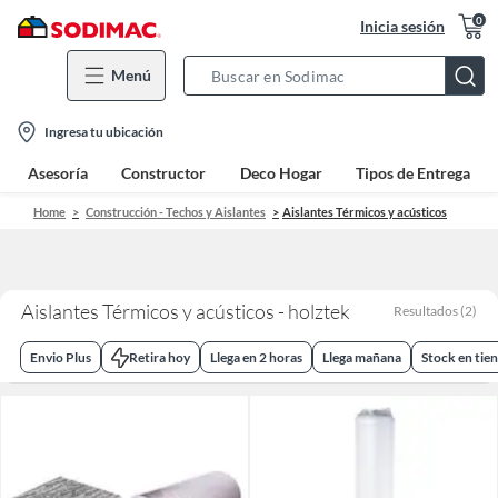
0
Inicia sesión
Menú
Search
Bar
location-
Ingresa tu ubicación
icon
Asesoría
Constructor
Deco Hogar
Tipos de Entrega
Home
Construcción - Techos y Aislantes
Aislantes Térmicos y acústicos
Aislantes Térmicos y acústicos - holztek
Resultados
(
2
)
Envio Plus
Retira hoy
Llega en 2 horas
Llega mañana
Stock en tie