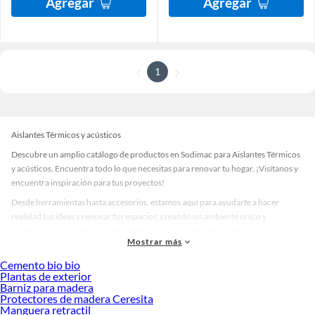
Agregar
Agregar
1
Aislantes Térmicos y acústicos
Descubre un amplio catálogo de productos en Sodimac para Aislantes Térmicos
y acústicos. Encuentra todo lo que necesitas para renovar tu hogar. ¡Visítanos y
encuentra inspiración para tus proyectos!
Desde herramientas hasta accesorios, estamos aquí para ayudarte a hacer
realidad tus ideas y renovar tus espacios, creando un ambiente único y
personalizado. Explora nuestra selección de herramientas, materiales y
Mostrar más
accesorios de calidad que te ayudarán a crear un espacio más tú.
Cemento bio bio
Desde remodelaciones hasta proyectos de decoración, estamos aquí para hacer
Plantas de exterior
tus ideas realidad. ¡Visítanos y encuentra todo lo que tenemos para ofrecerte en
Barniz para madera
Aislantes Térmicos y acústicos!
Protectores de madera Ceresita
Manguera retractil
Explora la variedad de productos de Aislantes Térmicos y acústicos en