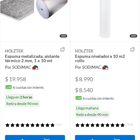
HOLZTEK
HOLZTEK
Espuma metalizada, aislante
Espuma niveladora 10 m2
térmico 2 mm, 1 x 10 mt
rollo
Por SODIMAC
Por SODIMAC
$ 19.958
$ 8.990
6
cuotas sin interés
$ 8.540
Llega en
2 horas
6
cuotas sin interés
Retira desde 90 min
Llega mañana
Retira desde 90 min
(11)
(119)