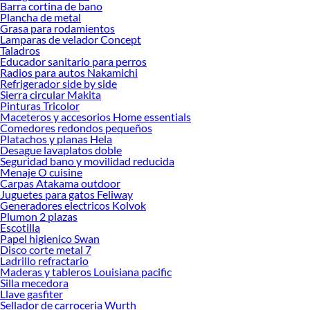
Barra cortina de bano
Sodimac
Plancha de metal
Grasa para rodamientos
Herramientas, materiales y accesorios de calidad para tus proyectos y
Lamparas de velador Concept
renovación de espacios. ¡Visítanos y descubre todo lo que tenemos para
Taladros
ofrecerte!
Educador sanitario para perros
Radios para autos Nakamichi
Encuentra una amplia variedad de productos de Aislantes Térmicos y acústicos
Refrigerador side by side
en Sodimac. Encuentra todo lo necesario para tus proyectos de renovación y
Sierra circular Makita
Pinturas Tricolor
decoración. ¡Visítanos y haz tus ideas realidad!
Maceteros y accesorios Home essentials
Comedores redondos pequeños
Platachos y planas Hela
Desague lavaplatos doble
Seguridad bano y movilidad reducida
Menaje O cuisine
Carpas Atakama outdoor
Juguetes para gatos Feliway
Generadores electricos Kolvok
Plumon 2 plazas
Escotilla
Papel higienico Swan
Disco corte metal 7
Ladrillo refractario
Maderas y tableros Louisiana pacific
Silla mecedora
Llave gasfiter
Sellador de carroceria Wurth