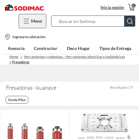
0
Inicia sesión
Menú
Search
Bar
location-
Ingresa tu ubicación
icon
Asesoría
Constructor
Deco Hogar
Tipos de Entrega
Home
Herramientas y máquinas - Herramientas eléctricas e inalámbricas
Fresadoras
Fresadoras - kuangye
Resultados
(
7
)
Envio Plus