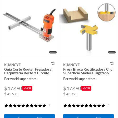
KUANGYE
KUANGYE
Guia Corte Router Fresadora
Fresa Broca Rectificadora Cnc
Carpintería Recto Y Circulo
Superficie Madera Tugsteno
Por world super store
Por world super store
$ 17.490
$ 17.490
-62%
-60%
$ 45.975
$ 43.725
(9)
(2)