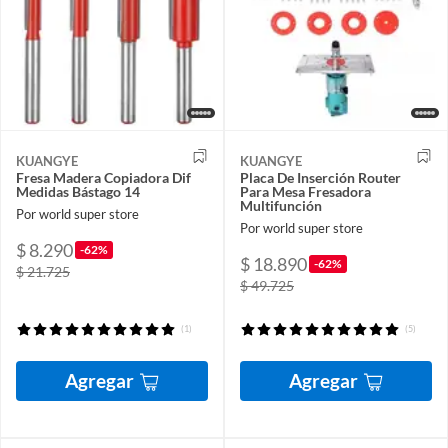
KUANGYE
KUANGYE
Fresa Madera Copiadora Dif
Placa De Inserción Router
Medidas Bástago 14
Para Mesa Fresadora
Multifunción
Por world super store
Por world super store
$ 8.290
-62%
$ 18.890
-62%
$ 21.725
$ 49.725
(1)
(5)
Agregar
Agregar