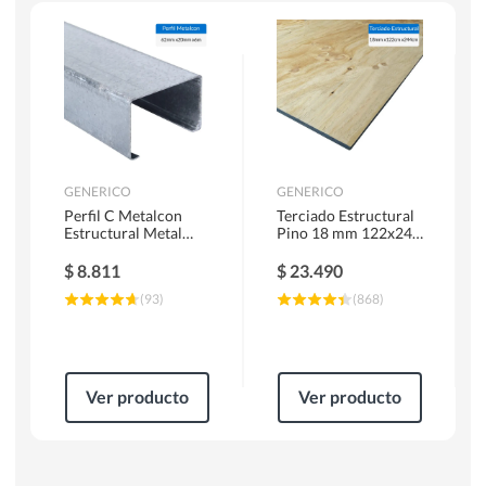
Escaleras
Soldadoras
Herramientas Manuales
Sierras Circulares
GENERICO
GENERICO
Perfil C Metalcon
Terciado Estructural
Estructural Metal
Pino 18 mm 122x244
62x20x0.85 mm 6 m
cm
$
8.811
$
23.490
(
93
)
(
868
)
Ver producto
Ver producto