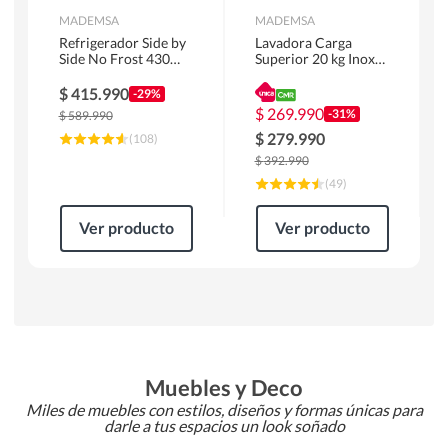
MADEMSA
MADEMSA
Refrigerador Side by
Lavadora Carga
Side No Frost 430
Superior 20 kg Inox
Litros Negro
MDWMT20S
MAS430B
$
415.990
-29%
$
269.990
-31%
$
589.990
$
279.990
(
108
)
$
392.990
(
49
)
Ver producto
Ver producto
Muebles y Deco
Miles de muebles con estilos, diseños y formas únicas para
darle a tus espacios un look soñado