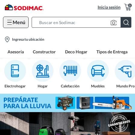
0
Inicia sesión
Menú
Search
Bar
location-
Ingresa tu ubicación
icon
Asesoría
Constructor
Deco Hogar
Tipos de Entrega
Electrohogar
Hogar
Calefacción
Muebles
Mundo Pro