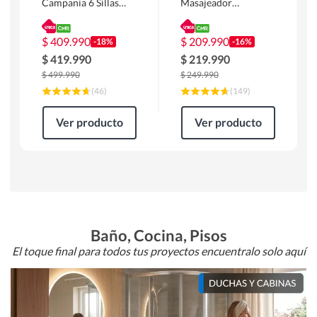
Campania 6 Sillas
Masajeador
Mesa Rectangular
Calentador 1 cuerpo
180 x 90 x 76 cm
Atlanta 91x101x94
Café
cm Negro
$
409.990
$
209.990
-18%
-16%
$
419.990
$
219.990
$
499.990
$
249.990
(
46
)
(
149
)
Ver producto
Ver producto
Baño, Cocina, Pisos
El toque final para todos tus proyectos encuentralo solo aquí