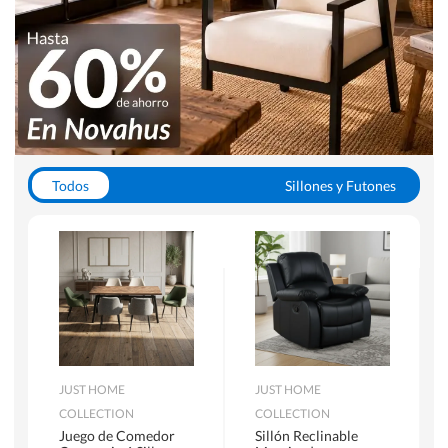
Todos
Sillones y Futones
Juegos de Comedor
Lamparas
Closets
Escritorios y Sillas PC
Racks y Muebles TV
Alfombras
JUST HOME
JUST HOME
COLLECTION
COLLECTION
Juego de Comedor
Sillón Reclinable