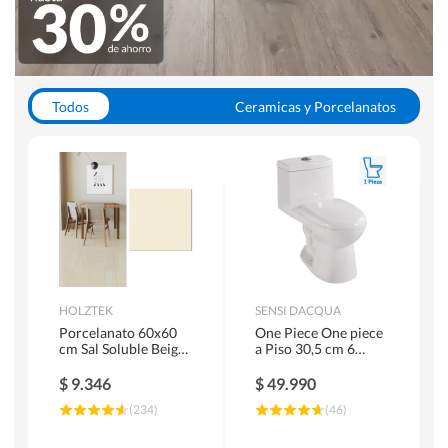
Todos
Ceramicas y Porcelanatos
Calefont y Termos
Pisos Vinilicos
WC y Sanitarios
Pisos Flotantes y Laminados
Pinturas
Duchas y Mamparas
HOLZTEK
SENSI DACQUA
Porcelanato 60x60
One Piece One piece
cm Sal Soluble Beige
a Piso 30,5 cm 6
1.44 m2
Litros Riva Blanco
$
9.346
$
49.990
(
234
)
(
46
)