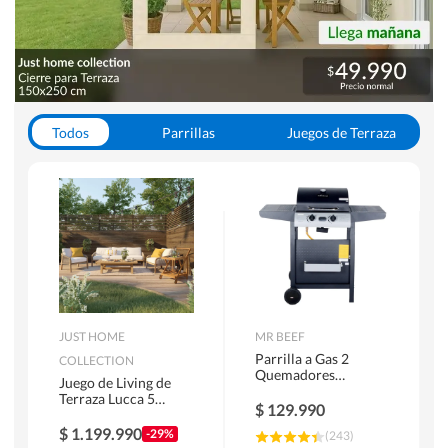
Todos
Parrillas
Juegos de Terraza
Toldos
JUST HOME
MR BEEF
Parrilla a Gas 2
COLLECTION
Quemadores
Juego de Living de
Bandejas Laterales
Terraza Lucca 5
$
129.990
Personas Natural
$
1.199.990
-29%
(
243
)