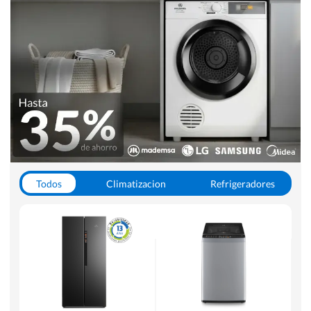
Todos
Climatizacion
Refrigeradores
Lavado y Secado
Cocinas
Aspiradoras
Hornos y Microondas
Otros