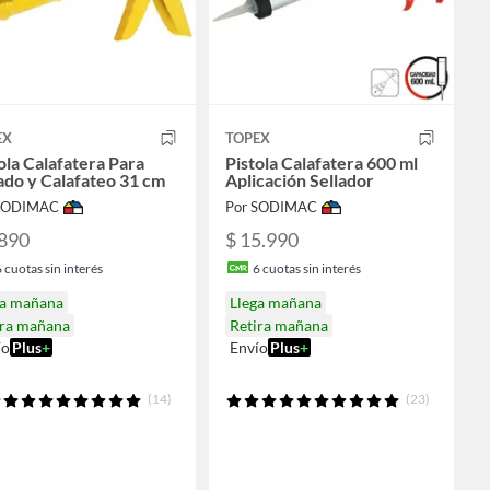
EX
TOPEX
ola Calafatera Para
Pistola Calafatera 600 ml
ado y Calafateo 31 cm
Aplicación Sellador
 SODIMAC
Por SODIMAC
.890
$ 15.990
6
cuotas sin interés
6
cuotas sin interés
ga mañana
Llega mañana
ira mañana
Retira mañana
ío
Plus
+
Envío
Plus
+
(14)
(23)