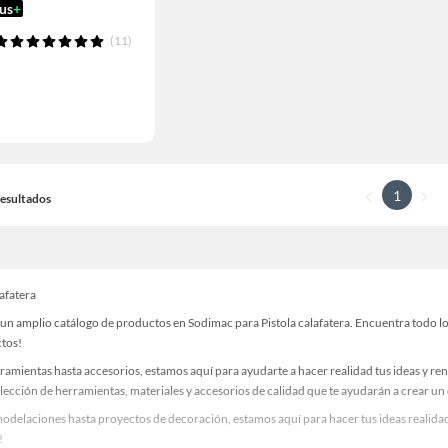
us
+
(11)
1
 Resultados
lafatera
n amplio catálogo de productos en Sodimac para Pistola calafatera. Encuentra todo lo 
ctos!
ramientas hasta accesorios, estamos aquí para ayudarte a hacer realidad tus ideas y re
lección de herramientas, materiales y accesorios de calidad que te ayudarán a crear un
delaciones hasta proyectos de decoración, estamos aquí para hacer tus ideas realidad.
!