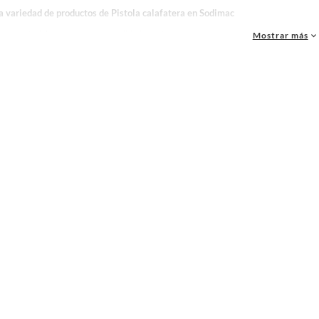
la variedad de productos de Pistola calafatera en Sodimac
as, materiales y accesorios de calidad para tus proyectos y renovación de espacios. ¡
Mostrar más
 una amplia variedad de productos de Pistola calafatera en Sodimac. Encuentra todo lo
realidad!