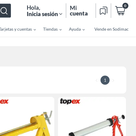
0
Hola
,
Mi
cuenta
Inicia sesión
Tarjetas y cuentas
Tiendas
Ayuda
Vende en Sodimac
1