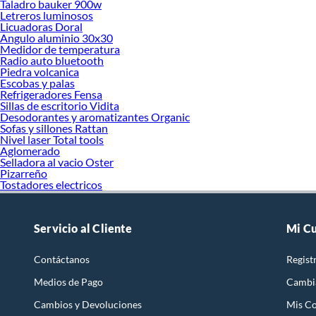
Taladro bauker 900w
Letreros luminosos
Licuadoras Doral
Angulo aluminio 30x30
Medidor de temperatura
Radio auto bluetooth
Piedra volcanica
Escobas y palas
Refrigeradores Fensa
Sillas de escritorio Vidita
Desodorantes y aromatizantes Organic
Sofas y sillones Rattan
Nivel laser Total tools
Aglomerado
Selladora al vacio Oster
Pizarreño
Tostadores electricos
Servicio al Cliente
Mi C
Contáctanos
Regist
Medios de Pago
Cambi
Cambios y Devoluciones
Mis C