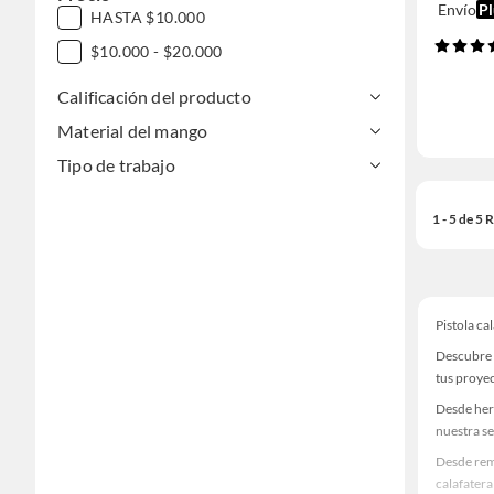
Envío
Pl
HASTA $10.000
$10.000 - $20.000
Calificación del producto
Material del mango
Tipo de trabajo
1 - 5 de 5
Pistola ca
Descubre u
tus proye
Desde her
nuestra se
Desde remo
calafatera