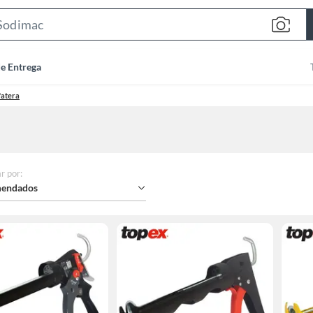
Search
Bar
de Entrega
fatera
r por
:
endados