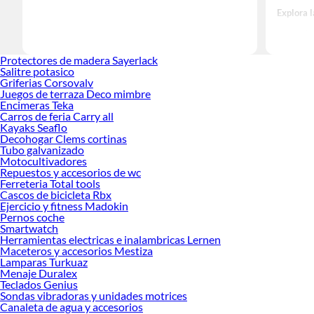
Explora 
Herramient
Encuentra
Protectores de madera Sayerlack
tus ideas 
Salitre potasico
Griferias Corsovalv
Juegos de terraza Deco mimbre
Encimeras Teka
Carros de feria Carry all
Kayaks Seaflo
Decohogar Clems cortinas
Tubo galvanizado
Motocultivadores
Repuestos y accesorios de wc
Ferreteria Total tools
Cascos de bicicleta Rbx
Ejercicio y fitness Madokin
Pernos coche
Smartwatch
Herramientas electricas e inalambricas Lernen
Maceteros y accesorios Mestiza
Lamparas Turkuaz
Menaje Duralex
Teclados Genius
Sondas vibradoras y unidades motrices
Canaleta de agua y accesorios