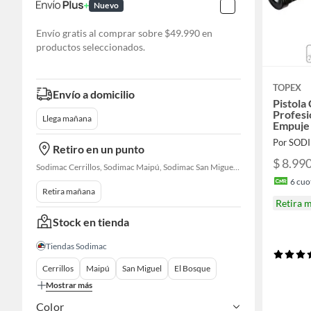
Nuevo
Envío gratis al comprar sobre $49.990 en
productos seleccionados.
TOPEX
Envío a domicilio
Pistola
Profesi
Llega mañana
Empuje
Por SOD
Retiro en un punto
$ 8.99
Sodimac Cerrillos, Sodimac Maipú, Sodimac San Miguel, Sodimac El Bosque, Sodimac San Bernardo, Constructor Cantagallo, Sodimac Talagante, Sodimac San Fernando
6
cuot
Retira mañana
Retira 
Stock en tienda
Tiendas Sodimac
Cerrillos
Maipú
San Miguel
El Bosque
Mostrar más
Color