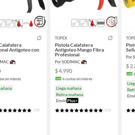
TOPEX
TOP
 Calafatera
Pistola Calafatera
Pist
onal Antigoteo con
Antigoteo Mango Fibra
Sell
Profesional
Por
IMAC
Por SODIMAC
$ 2
0
$ 4.990
as sin interés
6
cuotas sin interés
Lle
mañana
Llega mañana
Ret
Retira mañana
Env
Envío
Plus
+
(20)
(11)