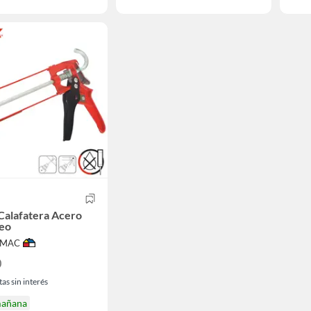
 Calafatera Acero
teo
IMAC
0
as sin interés
mañana