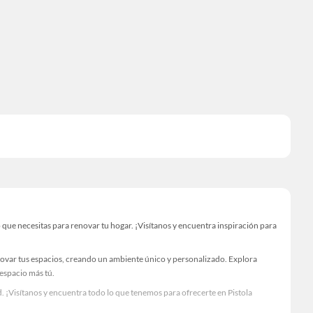
que necesitas para renovar tu hogar. ¡Visítanos y encuentra inspiración para
novar tus espacios, creando un ambiente único y personalizado. Explora
 espacio más tú.
 ¡Visítanos y encuentra todo lo que tenemos para ofrecerte en Pistola