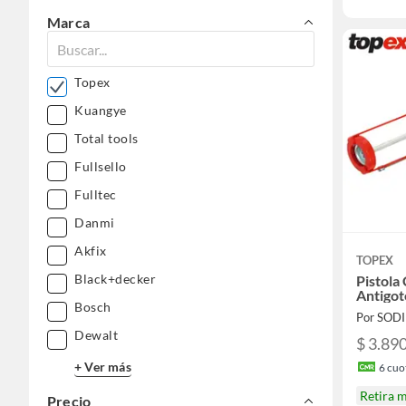
Marca
Topex
Kuangye
Total tools
Fullsello
Fulltec
Danmi
Akfix
TOPEX
Black+decker
Pistola
Antigo
Bosch
Por SOD
Dewalt
$ 3.89
+ Ver más
6
cuot
Retira 
Precio