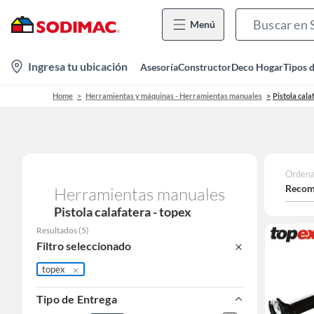
Menú
location-
Ingresa tu ubicación
Asesoría
Constructor
Deco Hogar
Tipos 
icon
Home
Herramientas y máquinas - Herramientas manuales
Pistola cala
Ordena
Recom
Herramientas manuales
Pistola calafatera - topex
Resultados
(
5
)
Filtro seleccionado
topex
Tipo de Entrega