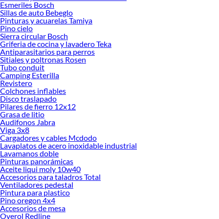
Esmeriles Bosch
ofrecerte!
Sillas de auto Bebeglo
Pinturas y acuarelas Tamiya
Encuentra una amplia variedad de productos de Bombas de superficie en
Pino cielo
Sodimac. Encuentra todo lo necesario para tus proyectos de renovación y
Sierra circular Bosch
decoración. ¡Visítanos y haz tus ideas realidad!
Griferia de cocina y lavadero Teka
Antiparasitarios para perros
Sitiales y poltronas Rosen
Tubo conduit
Camping Esterilla
Revistero
Colchones inflables
Disco traslapado
Pilares de fierro 12x12
Grasa de litio
Audifonos Jabra
Viga 3x8
Cargadores y cables Mcdodo
Lavaplatos de acero inoxidable industrial
Lavamanos doble
Pinturas panorámicas
Aceite liqui moly 10w40
Accesorios para taladros Total
Ventiladores pedestal
Pintura para plastico
Pino oregon 4x4
Accesorios de mesa
Overol Redline