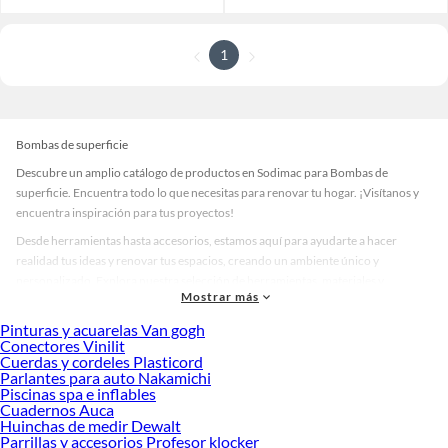
1
Bombas de superficie
Descubre un amplio catálogo de productos en Sodimac para Bombas de
superficie. Encuentra todo lo que necesitas para renovar tu hogar. ¡Visítanos y
encuentra inspiración para tus proyectos!
Desde herramientas hasta accesorios, estamos aquí para ayudarte a hacer
realidad tus ideas y renovar tus espacios, creando un ambiente único y
personalizado. Explora nuestra selección de herramientas, materiales y
Mostrar más
accesorios de calidad que te ayudarán a crear un espacio más tú.
Pinturas y acuarelas Van gogh
Desde remodelaciones hasta proyectos de decoración, estamos aquí para hacer
Conectores Vinilit
tus ideas realidad. ¡Visítanos y encuentra todo lo que tenemos para ofrecerte en
Cuerdas y cordeles Plasticord
Bombas de superficie!
Parlantes para auto Nakamichi
Piscinas spa e inflables
Explora la variedad de productos de Bombas de superficie en Sodimac
Cuadernos Auca
Huinchas de medir Dewalt
Herramientas, materiales y accesorios de calidad para tus proyectos y
Parrillas y accesorios Profesor klocker
renovación de espacios. ¡Visítanos y descubre todo lo que tenemos para