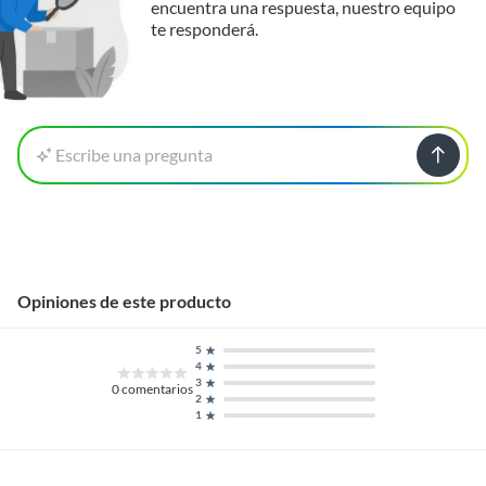
encuentra una respuesta, nuestro equipo
te responderá.
Flujo de salida
1
Garantía
3 meses
Escribe una pregunta
Profundidad máxima
1
de aspiración
Tiempo de uso
5 horas
continuo
Opiniones de este producto
Altura máxima de
1
5
4
elevación
3
0
comentarios
2
1
Recomendaciones
profesional