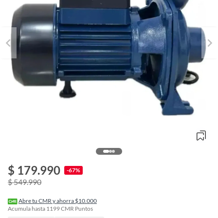
$ 179.990
o
-67%
f
$ 549.990
n
I
r
Abre tu CMR y ahorra $10.000
e
Acumula hasta
1199
CMR Puntos
l