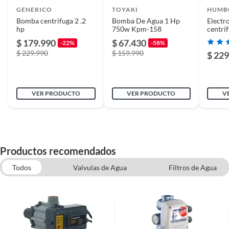
GENERICO
TOYAKI
HUMB
Bomba centrifuga 2 .2
Bomba De Agua 1 Hp
Elect
hp
750w Kpm-158
centrí
Plazo de
inmediato
l/min
$ 179.990
$ 67.430
disponibilidad de
-22%
-58%
$ 229.990
repuestos
$ 159.990
$ 229
Modelo
BOMBA
VER PRODUCTO
VER PRODUCTO
V
Tipo de bomba
Bombas Centrífugas
Productos recomendados
Material
Cobre
Todos
Valvulas de Agua
Filtros de Agua
Estanques de agua
Tipo de combustible
Fitting
Electricidad
Reparacion de bano
Bomba Sumergible
Voltaje
220v