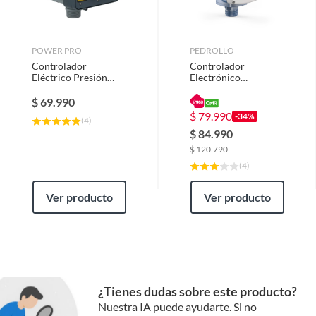
Caudal máximo
1
POWER PRO
PEDROLLO
Controlador
Controlador
Incluye
Accesorios
Eléctrico Presión
Electrónico
30A 3Hp Para Bomba
Easysmall 1.5bar
Agua
16Amp
$
69.990
Presión máxima
1
$
79.990
-34%
(
4
)
$
84.990
$
120.790
Potencia
3 hp
(
4
)
Ver producto
Ver producto
Amperaje
1
Diámetro
1
¿Tienes dudas sobre este producto?
Capacidad de succión
1
Nuestra IA puede ayudarte. Si no