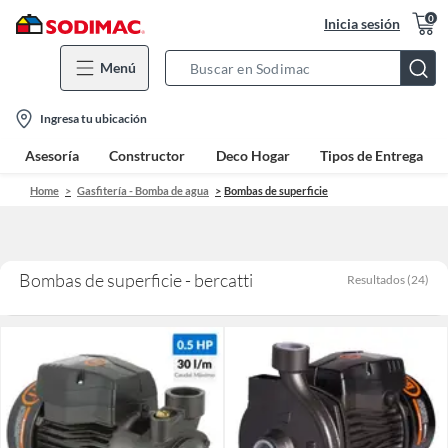
0
Inicia sesión
Menú
Search
Bar
location-
Ingresa tu ubicación
icon
Asesoría
Constructor
Deco Hogar
Tipos de Entrega
Home
Gasfitería - Bomba de agua
Bombas de superficie
Bombas de superficie - bercatti
Resultados
(
24
)