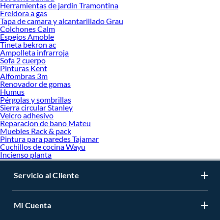
Herramientas de jardin Tramontina
Freidora a gas
Tapa de camara y alcantarillado Grau
Colchones Calm
Espejos Amoble
Tineta bekron ac
Ampolleta infrarroja
Sofa 2 cuerpo
Pinturas Kent
Alfombras 3m
Renovador de gomas
Humus
Pérgolas y sombrillas
Sierra circular Stanley
Velcro adhesivo
Reparacion de bano Mateu
Muebles Rack & pack
Pintura para paredes Tajamar
Cuchillos de cocina Wayu
Incienso planta
Servicio al Cliente
Mi Cuenta