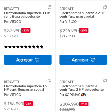
BERCATTI
BERCATTI
Electrobomba superficie 1 HP
Electrobomba superficie 2 HP
centrífuga autocebante
centrífuga gran caudal
Por VIELCO
Por VIELCO
$ 87.990
$ 245.990
-33%
-20%
$ 130.900
$ 306.900
(2)
Agregar
Agregar
BERCATTI
BERCATTI
Electrobomba superficie 1,5
Electrobomba superficie
HP centrífuga gran caudal
centrífuga 2 HP autocebante
Por VIELCO
Por SODIMAC
$ 158.990
$ 209.990
-26%
-21%
$ 214.900
$ 266.990