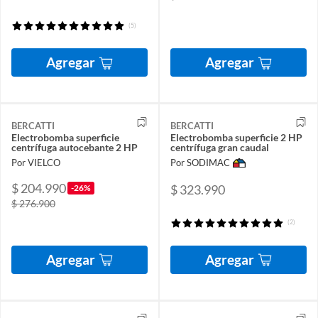
(5)
Agregar
Agregar
BERCATTI
BERCATTI
Electrobomba superficie
Electrobomba superficie 2 HP
centrífuga autocebante 2 HP
centrífuga gran caudal
Por VIELCO
Por SODIMAC
$ 204.990
$ 323.990
-26%
$ 276.900
(2)
Agregar
Agregar