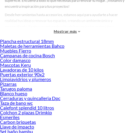
superficie. Encuentra todo lo que necesitas para renovar tu hogar. ¡Visítanos y
encuentra inspiración para tus proyectos!
Desde herramientas hasta accesorios, estamos aquí para ayudarte a hacer
realidad tus ideas y renovar tus espacios, creando un ambiente único y
personalizado. Explora nuestra selección de herramientas, materiales y
Mostrar más
accesorios de calidad que te ayudarán a crear un espacio más tú.
Plancha estructural 18mm
Desde remodelaciones hasta proyectos de decoración, estamos aquí para hacer
Maletas de herramientas Bahco
tus ideas realidad. ¡Visítanos y encuentra todo lo que tenemos para ofrecerte en
Muebles Fierro
Bombas de superficie!
Campanas de cocina Bosch
Color damasco
Explora la variedad de productos de Bombas de superficie en Sodimac
Mascotas Keru
Lavadoras de 10 kilos
Herramientas, materiales y accesorios de calidad para tus proyectos y
Puertas exterior 90x2
renovación de espacios. ¡Visítanos y descubre todo lo que tenemos para
Limpiavidrios y plumeros
ofrecerte!
Pizarras
Tarugos paloma
Encuentra una amplia variedad de productos de Bombas de superficie en
Blanco hueso
Sodimac. Encuentra todo lo necesario para tus proyectos de renovación y
Cerraduras y quincalleria Dpc
decoración. ¡Visítanos y haz tus ideas realidad!
Taza de bano wc
Calefont splendid 10 litros
Colchon 2 plazas Drimkip
Esmeriles
Carbon briquetas
Llave de impacto
Set baño bambu