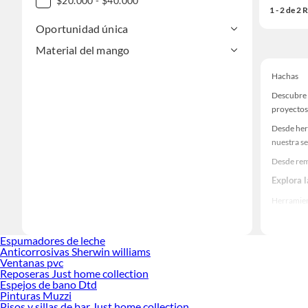
$20.000 - $40.000
1 - 2 de 2
Oportunidad única
Material del mango
Hachas
Descubre 
proyectos
Desde her
nuestra se
Desde rem
Explora 
Herramient
Encuentra
realidad!
Espumadores de leche
Anticorrosivas Sherwin williams
Ventanas pvc
Reposeras Just home collection
Espejos de bano Dtd
Pinturas Muzzi
Pisos y sillas de bar Just home collection