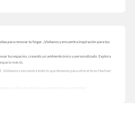
as para renovar tu hogar. ¡Visítanos y encuentra inspiración para tus
novar tus espacios, creando un ambiente único y personalizado. Explora
 espacio más tú.
. ¡Visítanos y encuentra todo lo que tenemos para ofrecerte en Hachas!
Visítanos y descubre todo lo que tenemos para ofrecerte!
ara tus proyectos de renovación y decoración. ¡Visítanos y haz tus ideas