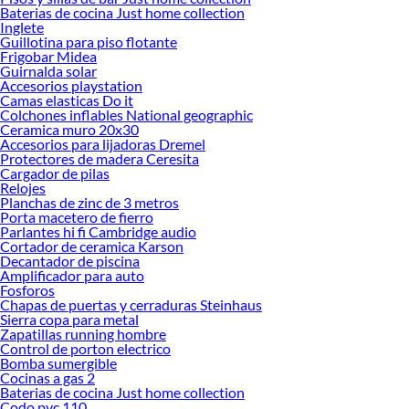
Baterias de cocina Just home collection
Inglete
Guillotina para piso flotante
Frigobar Midea
Guirnalda solar
Accesorios playstation
Camas elasticas Do it
Colchones inflables National geographic
Ceramica muro 20x30
Accesorios para lijadoras Dremel
Protectores de madera Ceresita
Cargador de pilas
Relojes
Planchas de zinc de 3 metros
Porta macetero de fierro
Parlantes hi fi Cambridge audio
Cortador de ceramica Karson
Decantador de piscina
Amplificador para auto
Fosforos
Chapas de puertas y cerraduras Steinhaus
Sierra copa para metal
Zapatillas running hombre
Control de porton electrico
Bomba sumergible
Cocinas a gas 2
Baterias de cocina Just home collection
Codo pvc 110