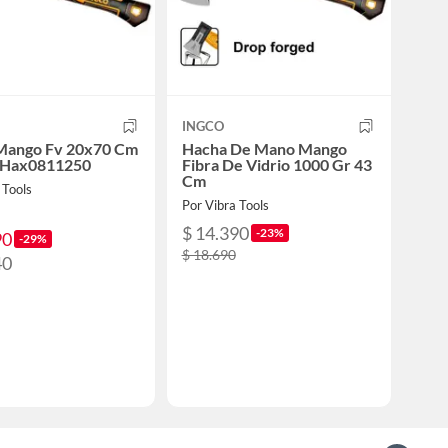
INGCO
Mango Fv 20x70 Cm
Hacha De Mano Mango
 Hax0811250
Fibra De Vidrio 1000 Gr 43
Cm
 Tools
Por Vibra Tools
$ 14.390
-23%
90
-29%
$ 18.690
40