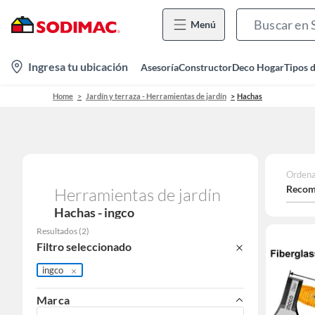
Menú
location-
Ingresa tu ubicación
Asesoría
Constructor
Deco Hogar
Tipos 
icon
Home
Jardín y terraza - Herramientas de jardín
Hachas
Ordena
Recom
Herramientas de jardín
Hachas - ingco
Resultados
(
2
)
Filtro seleccionado
ingco
Marca