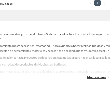
1
 Resultados
un amplio catálogo de productos en Sodimac para Hachas. Encuentra todo lo que necesit
!
ramientas hasta accesorios, estamos aquí para ayudarte a hacer realidad tus ideas y re
lección de herramientas, materiales y accesorios de calidad que te ayudarán a crear un
odelaciones hasta proyectos de decoración, estamos aquí para hacer tus ideas realidad
la variedad de productos de Hachas en Sodimac
as, materiales y accesorios de calidad para tus proyectos y renovación de espacios. ¡
Mostrar más
 una amplia variedad de productos de Hachas en Sodimac. Encuentra todo lo necesario p