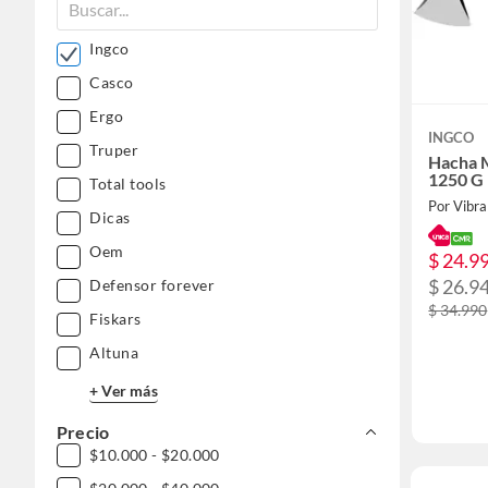
Ingco
Casco
Ergo
INGCO
Truper
Hacha 
1250 G
Total tools
Por Vibra
Dicas
Oem
$ 24.9
$ 26.9
Defensor forever
$ 34.990
Fiskars
Altuna
+ Ver más
Precio
$10.000 - $20.000