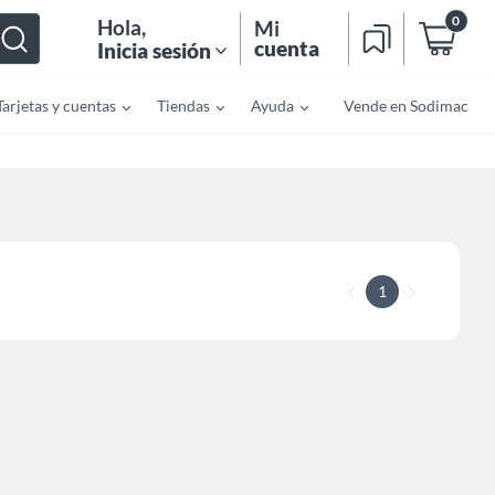
0
Hola
,
Mi
cuenta
Inicia sesión
Tarjetas y cuentas
Tiendas
Ayuda
Vende en Sodimac
1