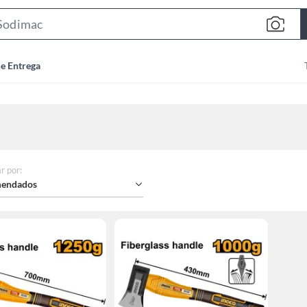
Search
Bar
de Entrega
r por
:
endados