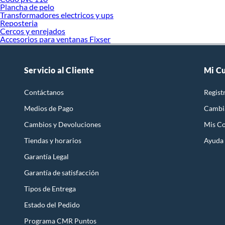
Plancha de pelo
Transformadores electricos y ups
Reposteria
Cercos y enrejados
Accesorios para ventanas Fixser
Servicio al Cliente
Mi C
Contáctanos
Regist
Medios de Pago
Cambi
Cambios y Devoluciones
Mis C
Tiendas y horarios
Ayuda
Garantía Legal
Garantía de satisfacción
Tipos de Entrega
Estado del Pedido
Programa CMR Puntos