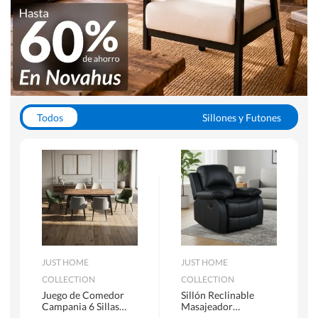
Todos
Sillones y Futones
Juegos de Comedor
Lamparas
Closets
Escritorios y Sillas PC
Racks y Muebles TV
Alfombras
JUST HOME
JUST HOME
COLLECTION
COLLECTION
Juego de Comedor
Sillón Reclinable
Campania 6 Sillas
Masajeador
Mesa Rectangular
Calentador 1 cuerpo