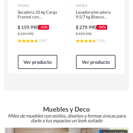
MIDEA
MIDEA
Secadora 10 kg Carga
Lavadora/secadora
Frontal con
9.5/7 kg Blanco
Evacuación Blanco
MLSF-095B/W
MD100A100/W2
$
159.990
$
279.990
-33%
-39%
$
239.990
$
459.990
(
290
)
(
118
)
Ver producto
Ver producto
Muebles y Deco
Miles de muebles con estilos, diseños y formas únicas para
darle a tus espacios un look soñado