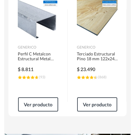
Herramientas Manuales
Sierras Circulares
GENERICO
GENERICO
Perfil C Metalcon
Terciado Estructural
Estructural Metal
Pino 18 mm 122x244
62x20x0.85 mm 6 m
cm
$
8.811
$
23.490
(
93
)
(
868
)
Ver producto
Ver producto