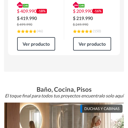
180 x 90 x 76 cm
Atlanta 91x101x94
Café
cm Negro
$
409.990
$
209.990
-18%
-16%
$
419.990
$
219.990
$
499.990
$
249.990
(
46
)
(
150
)
Ver producto
Ver producto
Baño, Cocina, Pisos
El toque final para todos tus proyectos encuentralo solo aquí