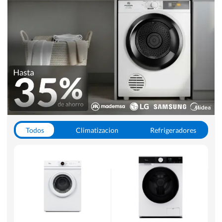
Todos
Climatizacion
Refrigeradores
Lavado y Secado
Cocinas
Aspiradoras
Hornos y Microondas
Otros