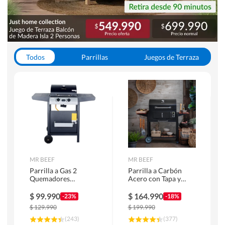
Todos
Parrillas
Juegos de Terraza
Toldos
MR BEEF
MR BEEF
Parrilla a Gas 2
Parrilla a Carbón
Quemadores
Acero con Tapa y
Bandejas Laterales
Bandejas Laterales +
Termómetro
$
99.990
$
164.990
-23%
-18%
$
129.990
$
199.990
(
243
)
(
377
)