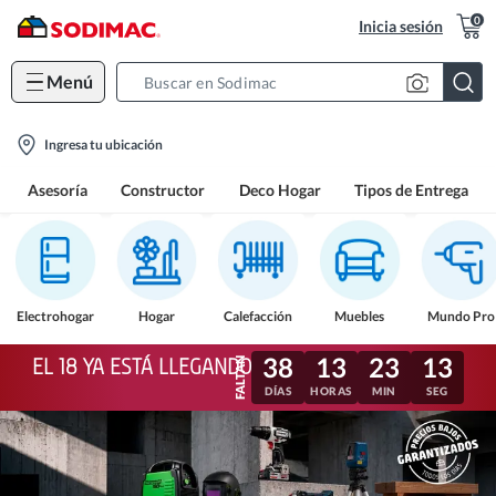
0
Inicia sesión
Menú
Search
Bar
location-
Ingresa tu ubicación
icon
Asesoría
Constructor
Deco Hogar
Tipos de Entrega
Electrohogar
Hogar
Calefacción
Muebles
Mundo Pro
38
13
23
11
EL 18 YA ESTÁ LLEGANDO
DÍAS
HORAS
MIN
SEG