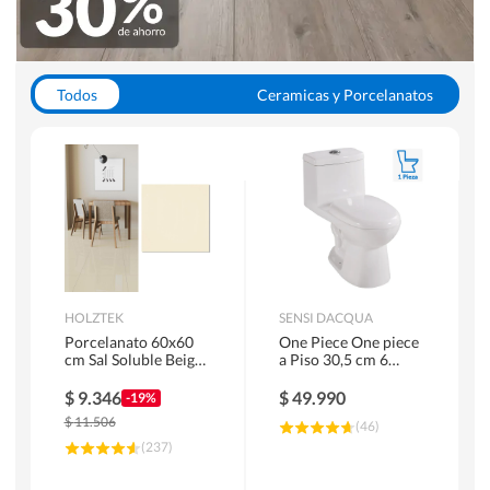
Todos
Ceramicas y Porcelanatos
Calefont y Termos
Pisos Vinilicos
WC y Sanitarios
Pisos Flotantes y Laminados
Pinturas
Duchas y Mamparas
HOLZTEK
SENSI DACQUA
Porcelanato 60x60
One Piece One piece
cm Sal Soluble Beige
a Piso 30,5 cm 6
1.44 m2
Litros Riva Blanco
$
9.346
$
49.990
-19%
$
11.506
(
46
)
(
237
)