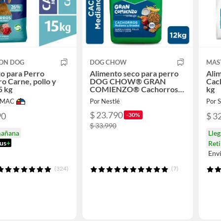
ON DOG
DOG CHOW
MAS
o para Perro
Alimento seco para perro
Ali
o Carne, pollo y
DOG CHOW® GRAN
Cac
5 kg
COMIENZO® Cachorros
kg
Medianos y Grandes Carne
IMAC
Por Nestlé
Por
y Pollo 12kg
$ 23.790
90
$ 3
-30%
$ 33.990
mañana
Lle
us
+
Ret
Env
(324)
(7)