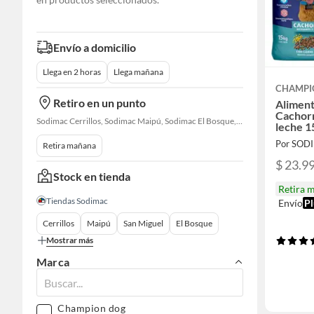
Envío a domicilio
Llega en 2 horas
Llega mañana
CHAMPI
Retiro en un punto
Aliment
Cachorr
Sodimac Cerrillos, Sodimac Maipú, Sodimac El Bosque, Sodimac San Bernardo, Sodimac Talagante, Sodimac San Fernando
leche 1
Por SOD
Retira mañana
$ 23.9
Stock en tienda
Retira 
Tiendas Sodimac
Envío
Pl
Cerrillos
Maipú
San Miguel
El Bosque
Mostrar más
Marca
Champion dog