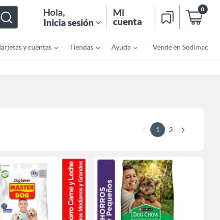
0
Hola
,
Mi
cuenta
Inicia sesión
Tarjetas y cuentas
Tiendas
Ayuda
Vende en Sodimac
1
2