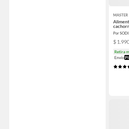
MASTER
Alimen
cachorr
Por SOD
$ 1.99
Retira 
Envío
Pl