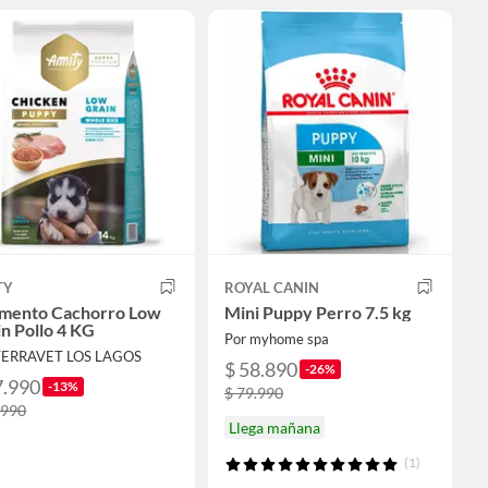
TY
ROYAL CANIN
limento Cachorro Low
Mini Puppy Perro 7.5 kg
n Pollo 4 KG
Por myhome spa
TERRAVET LOS LAGOS
$ 58.890
-26%
7.990
-13%
$ 79.990
.990
Llega mañana
(1)