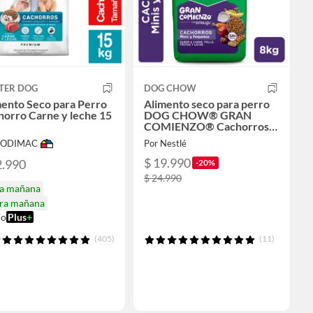
TER DOG
DOG CHOW
mento Seco para Perro
Alimento seco para perro
horro Carne y leche 15
DOG CHOW® GRAN
COMIENZO® Cachorros
Minis y Pequeños Carne y
 SODIMAC
Por Nestlé
Pollo 8kg
$ 19.990
2.990
-20%
$ 24.990
ga mañana
ira mañana
ío
Plus
+
(405)
(11)