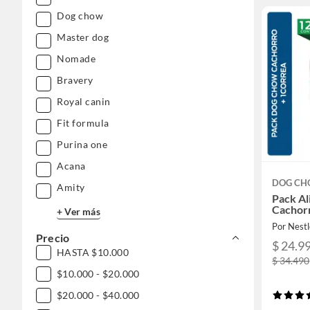
Dog chow
Master dog
Nomade
Bravery
Royal canin
Fit formula
Purina one
Acana
DOG C
Amity
Pack Al
Cachor
+ Ver más
Por Nest
Precio
$ 24.9
HASTA $10.000
$ 34.490
$10.000 - $20.000
$20.000 - $40.000