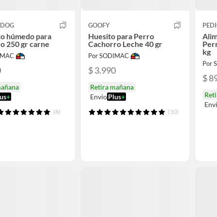
 DOG
GOOFY
PED
to húmedo para
Huesito para Perro
Ali
o 250 gr carne
Cachorro Leche 40 gr
Per
kg
IMAC
Por SODIMAC
Por
0
$ 3.990
$ 8
mañana
Retira mañana
Ret
us
+
Envío
Plus
+
Env
(8)
(10)