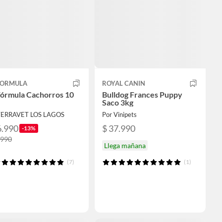
 FORMULA
ROYAL CANIN
Fórmula Cachorros 10
Bulldog Frances Puppy
Saco 3kg
TERRAVET LOS LAGOS
Por Vinipets
6.990
$ 37.990
-13%
.990
Llega mañana
(7)
(1)