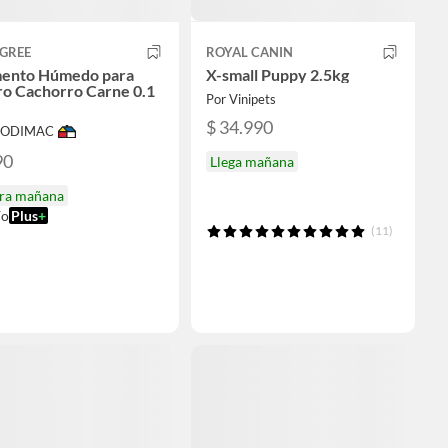
IGREE
ROYAL CANIN
mento Húmedo para
X-small Puppy 2.5kg
ro Cachorro Carne 0.1
Por Vinipets
$ 34.990
 SODIMAC
90
Llega mañana
ira mañana
ío
Plus
+
(11)