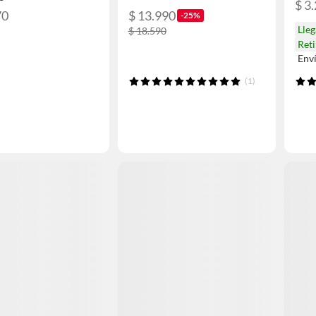
$ 3
70
$ 13.990
-25%
Lle
$ 18.590
Ret
Env
(1)