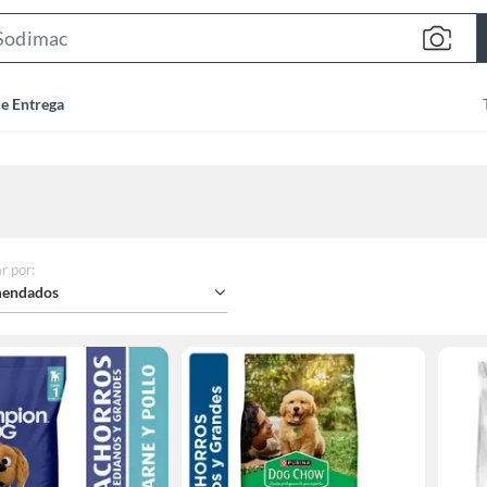
Search
Bar
de Entrega
r por
:
endados