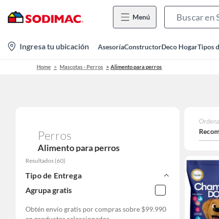
Menú
location-
Ingresa tu ubicación
Asesoría
Constructor
Deco Hogar
Tipos 
icon
Home
Mascotas - Perros
Alimento para perros
Ordena
Recom
Perros
Alimento para perros
Resultados
(
60
)
Tipo de Entrega
Agrupa gratis
Obtén envío gratis por compras sobre
$99.990
en productos seleccionados.