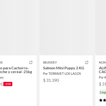
OS
BRAVERY
NOM
o para Cachorro-
Salmon Mini Puppy 2 KG
ALI
eche y cereal -21kg
CA
Por TERRAVET LOS LAGOS
asc
Por 
$ 31.390
01
$ 3
-11%
Lle