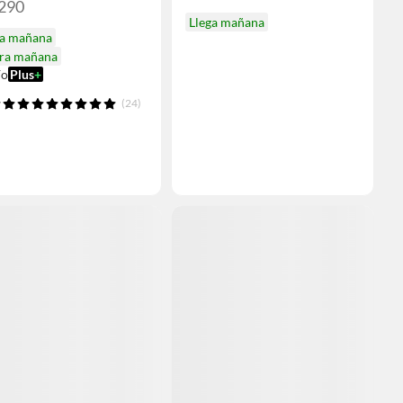
.290
Llega mañana
ga mañana
ira mañana
ío
Plus
+
(24)