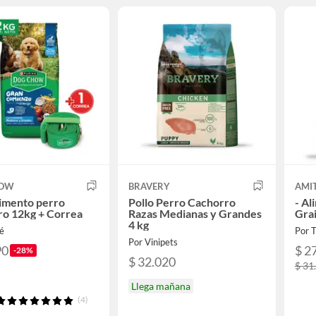
HOW
BRAVERY
AMI
imento perro
Pollo Perro Cachorro
- A
ro 12kg + Correa
Razas Medianas y Grandes
Grai
4 kg
lé
Por 
Por Vinipets
90
$ 2
-28%
$ 32.020
$ 31
Llega mañana
(4)