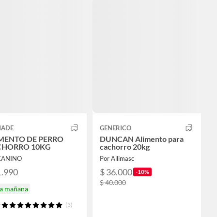
ADE
GENERICO
MENTO DE PERRO
DUNCAN Alimento para
CHORRO 10KG
cachorro 20kg
KANINO
Por Allimasc
1.990
$ 36.000
-10%
$ 40.000
ga mañana
(3)