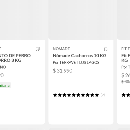
E
NOMADE
FIT
NTO DE PERRO
Nómade Cachorros 10 KG
Fit 
RRO 3 KG
KG
Por TERRAVET LOS LAGOS
INO
Por 
$ 31.990
90
$ 2
$ 30
añana
(2)