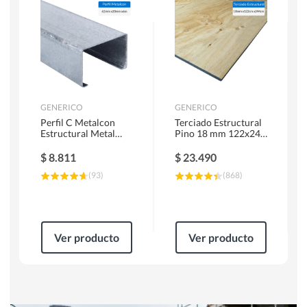
Herramientas Manuales
Sierras Circulares
GENERICO
GENERICO
Perfil C Metalcon
Terciado Estructural
Estructural Metal
Pino 18 mm 122x244
62x20x0.85 mm 6 m
cm
$
8.811
$
23.490
(
93
)
(
868
)
Ver producto
Ver producto