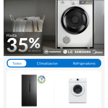
Todos
Climatizacion
Refrigeradores
Lavado y Secado
Cocinas
Aspiradoras
Hornos y Microondas
Otros