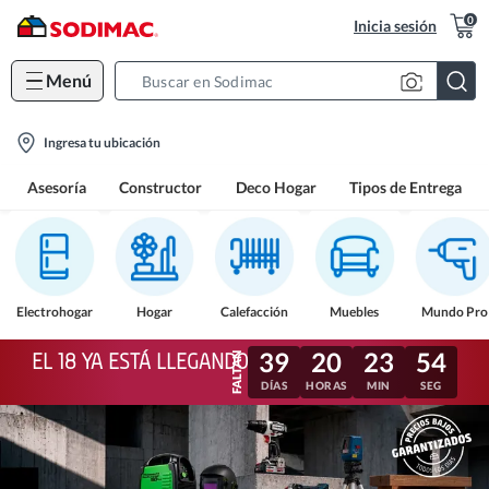
0
Inicia sesión
Menú
Search
Bar
location-
Ingresa tu ubicación
icon
Asesoría
Constructor
Deco Hogar
Tipos de Entrega
Electrohogar
Hogar
Calefacción
Muebles
Mundo Pro
39
20
23
52
EL 18 YA ESTÁ LLEGANDO
DÍAS
HORAS
MIN
SEG