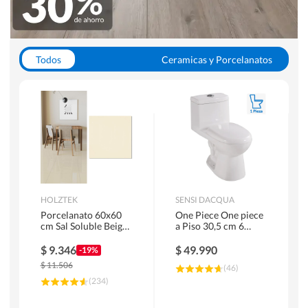
Todos
Ceramicas y Porcelanatos
Calefont y Termos
Pisos Vinilicos
WC y Sanitarios
Pisos Flotantes y Laminados
Pinturas
Duchas y Mamparas
HOLZTEK
SENSI DACQUA
Porcelanato 60x60
One Piece One piece
cm Sal Soluble Beige
a Piso 30,5 cm 6
1.44 m2
Litros Riva Blanco
$
9.346
$
49.990
-19%
$
11.506
(
46
)
(
234
)