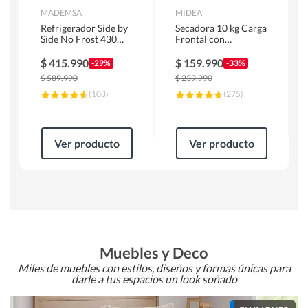
MADEMSA
MIDEA
Refrigerador Side by
Secadora 10 kg Carga
Side No Frost 430
Frontal con
Litros Negro
Evacuación Blanco
MAS430B
MD100A100/W2
$
415.990
$
159.990
-29%
-33%
$
589.990
$
239.990
(
108
)
(
275
)
Ver producto
Ver producto
Muebles y Deco
Miles de muebles con estilos, diseños y formas únicas para
darle a tus espacios un look soñado