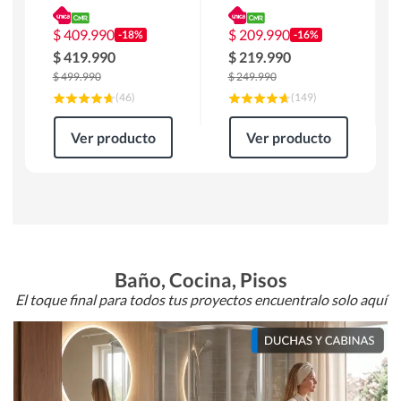
180 x 90 x 76 cm
Atlanta 91x101x94
Café
cm Negro
$
409.990
$
209.990
-18%
-16%
$
419.990
$
219.990
$
499.990
$
249.990
(
46
)
(
149
)
Ver producto
Ver producto
Baño, Cocina, Pisos
El toque final para todos tus proyectos encuentralo solo aquí