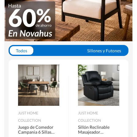
Todos
Sillones y Futones
Juegos de Comedor
Lamparas
Closets
Escritorios y Sillas PC
Racks y Muebles TV
Alfombras
JUST HOME
JUST HOME
COLLECTION
COLLECTION
Juego de Comedor
Sillón Reclinable
Campania 6 Sillas
Masajeador
Mesa Rectangular
Calentador 1 cuerpo