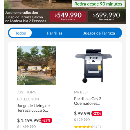
Todos
Parrillas
Juegos de Terraza
Toldos
JUST HOME
MR BEEF
Parrilla a Gas 2
COLLECTION
Quemadores
Juego de Living de
Bandejas Laterales
Terraza Lucca 5
$
99.990
-23%
Personas Natural
$
1.199.990
$
129.990
-29%
(
243
)
$
1.699.990