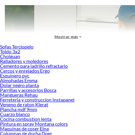
Mostrar más
Sofas Terciopelo
Toldo 3x2
Cholguan
Ralladores y moledores
Cemento para ladrillo refractario
Cercos y enrejados Ergo
Esquinero pvc
Almohadas Emma
Dolar negro planta
Parrillas y accesorios Bosca
Mangueras Rehau
Ferreteria y construccion Instapanel
Veneno de raton Klerat
Plancha mdf 9mm
La
refrigeración
es un aspecto clave en cualquier hogar, ya que permite
Cuarzo blanco
Cocina combustion lenta
conservar alimentos y bebidas en óptimas condiciones por más tiempo. En
Pintura en spray Montana colors
Sodimac, puedes encontrar una amplia variedad de refrigeradores que se
Maquinas de coser Elna
adaptan a diferentes necesidades y espacios, desde modelos compactos hasta
Columnas de ducha Doer