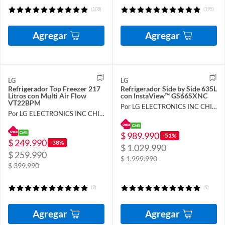
(108)
(195)
Agregar
Agregar
LG
LG
Refrigerador Top Freezer 217
Refrigerador Side by Side 635L
Litros con Multi Air Flow
con InstaView™ GS66SXNC
VT22BPM
Por LG ELECTRONICS INC CHILE LIMITADA
Por LG ELECTRONICS INC CHILE LIMITADA
$ 989.990
-51%
$ 249.990
-38%
$ 1.029.990
$ 259.990
$ 1.999.990
$ 399.990
(9)
(9)
Agregar
Agregar