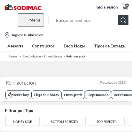
0
Inicia sesión
Menú
Search
Bar
location-
Ingresa tu ubicación
icon
Asesoría
Constructor
Deco Hogar
Tipos de Entrega
Home
Electrohogar - Línea blanca
Refrigeración
Refrigeración
Resultados
(
525
)
Retira hoy
Llega en 2 horas
Envío gratis
Llega mañana
Retira mañ
Filtrar por
Tipo
SIDE BY SIDE
BOTTOM FREEZER
TOP FREEZER