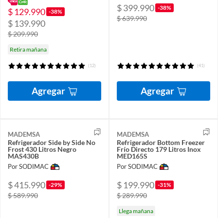
$ 399.990
-38%
$ 129.990
-38%
$ 639.990
$ 139.990
$ 209.990
Retira mañana
(12)
(41)
Agregar
Agregar
MADEMSA
MADEMSA
Refrigerador Side by Side No
Refrigerador Bottom Freezer
Frost 430 Litros Negro
Frío Directo 179 Litros Inox
MAS430B
MED165S
Por SODIMAC
Por SODIMAC
$ 415.990
$ 199.990
-29%
-31%
$ 589.990
$ 289.990
Llega mañana