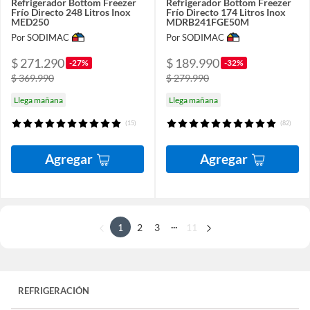
Refrigerador Bottom Freezer
Refrigerador Bottom Freezer
Frío Directo 248 Litros Inox
Frío Directo 174 Litros Inox
MED250
MDRB241FGE50M
Por SODIMAC
Por SODIMAC
$ 271.290
$ 189.990
-27%
-32%
$ 369.990
$ 279.990
Llega mañana
Llega mañana
(15)
(82)
Agregar
Agregar
...
1
2
3
11
REFRIGERACIÓN