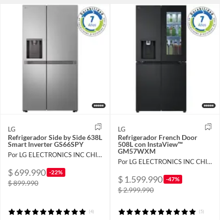
LG
LG
Refrigerador Side by Side 638L
Refrigerador French Door
Smart Inverter GS66SPY
508L con InstaView™
GM57WXM
Por LG ELECTRONICS INC CHILE LIMITADA
Por LG ELECTRONICS INC CHILE LIMITADA
$ 699.990
-22%
$ 1.599.990
-47%
$ 899.990
$ 2.999.990
(4)
(5)