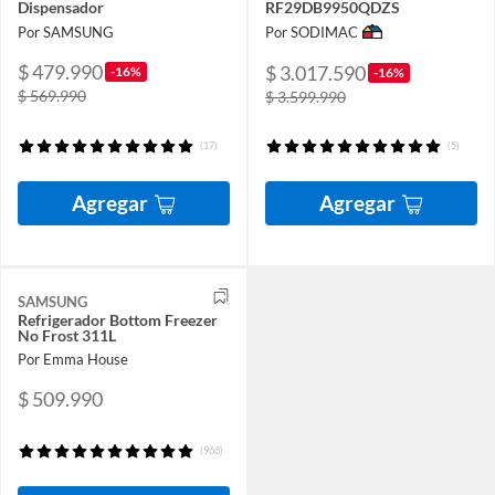
Dispensador
RF29DB9950QDZS
Por SAMSUNG
Por SODIMAC
$ 479.990
$ 3.017.590
-16%
-16%
$ 569.990
$ 3.599.990
(17)
(5)
Agregar
Agregar
SAMSUNG
Refrigerador Bottom Freezer
No Frost 311L
Por Emma House
$ 509.990
(966)