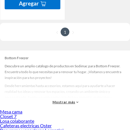
Agregar
1
Bottom Freezer
Descubre un amplio catálogo de productos en Sodimac para Bottom Freezer.
Encuentra todo lo que necesitas para renovar tu hogar. ¡Visítanos y encuentra
inspiración para tus proyectos!
Desde herramientas hasta accesorios, estamos aquí para ayudarte a hacer
realidad tus ideas y renovar tus espacios, creando un ambiente único y
personalizado. Explora nuestra selección de herramientas, materiales y
Mostrar más
accesorios de calidad que te ayudarán a crear un espacio más tú.
Mesa cama
Desde remodelaciones hasta proyectos de decoración, estamos aquí para hacer
Closet 7
tus ideas realidad. ¡Visítanos y encuentra todo lo que tenemos para ofrecerte en
Losa colaborante
Bottom Freezer!
Cafeteras electricas Oster