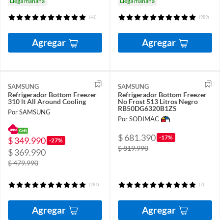
Llega mañana
Llega mañana
(41)
(989)
Agregar
Agregar
SAMSUNG
SAMSUNG
Refrigerador Bottom Freezer
Refrigerador Bottom Freezer
310 lt All Around Cooling
No Frost 513 Litros Negro
RB50DG6320B1ZS
Por SAMSUNG
Por SODIMAC
$ 681.390
-17%
$ 349.990
-27%
$ 819.990
$ 369.990
$ 479.990
(281)
(7)
Agregar
Agregar