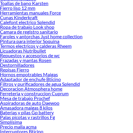
Toallas de bano Karsten
renovación de espacios. ¡Visítanos y descubre todo lo que tenemos para
Fierro liso 12 mm
ofrecerte!
Herramientas manuales Force
Cunas Kinderkraft
Encuentra una amplia variedad de productos de Accesorios y repuestos
Calefont electrico Splendid
refrigeración en Sodimac. Encuentra todo lo necesario para tus proyectos de
Ropa de trabajo Look shop
Camara de registro sanitario
renovación y decoración. ¡Visítanos y haz tus ideas realidad!
Faroles y antorchas Just home collection
Pintura para interior Soquina
Termos electricos y calderas Rheem
Licuadoras Nutribullet
Repuestos y accesorios de wc
Frazadas y mantas Rosen
Destornilladores
Repisas Fierro
Hornos empotrables Maigas
Adaptador de enchufe Bticino
Filtros y purificadores de agua Splendid
Decoracion Atmosphera home
Ferreteria y construccion Cuprum
Mesa de trabajo Prochef
Aspiradoras de auto Daewoo
Amasadora maigas 8 kilos
Baterias y pilas Gp battery
Palas picotas y rastrillos Fg
Simplísima
Precio malla acma
Interruptores Bticino