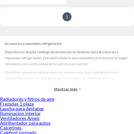
1
Accesorios y repuestos refrigeración
Descubre un amplio catálogo de productos en Sodimac para Accesorios y
repuestos refrigeración. Encuentra todo lo que necesitas para renovar tu hogar.
¡Visítanos y encuentra inspiración para tus proyectos!
Desde herramientas hasta accesorios, estamos aquí para ayudarte a hacer
realidad tus ideas y renovar tus espacios, creando un ambiente único y
personalizado. Explora nuestra selección de herramientas, materiales y
Mostrar más
accesorios de calidad que te ayudarán a crear un espacio más tú.
Radiadores y filtros de aire
Desde remodelaciones hasta proyectos de decoración, estamos aquí para hacer
Frazadas 1 plaza
tus ideas realidad. ¡Visítanos y encuentra todo lo que tenemos para ofrecerte en
Laucha para destapar
Accesorios y repuestos refrigeración!
Iluminacion interior
Ventiladores Anwo
Explora la variedad de productos de Accesorios y repuestos
Abrillantador para autos
refrigeración en Sodimac
Calcetines
Calefont ionizado
Herramientas, materiales y accesorios de calidad para tus proyectos y