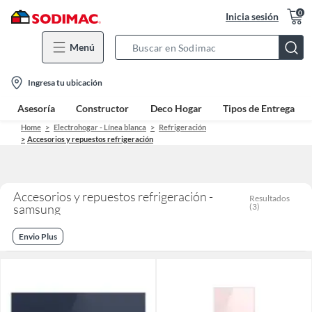
0
Inicia sesión
Menú
Search
Bar
location-
Ingresa tu ubicación
icon
Asesoría
Constructor
Deco Hogar
Tipos de Entrega
Home
Electrohogar - Línea blanca
Refrigeración
Accesorios y repuestos refrigeración
Accesorios y repuestos refrigeración -
Resultados
samsung
(
3
)
Envio Plus