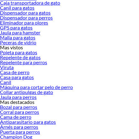
Sodimac. Encuentra todo lo necesario para tus proyectos de renovación y
Caja transportadora de gato
Canil para gatos
decoración. ¡Visítanos y haz tus ideas realidad!
Dispensador para gatos
Dispensador para perros
Eliminador para olores
GPS para gatos
Jaula para hamster
Malla para gatos
Peceras de vidrio
Mas vistos
Ppieta para gatos
Repelente de gatos
Repelente para perros
Viruta
Casa de perro
Casa para gatos
Canil
Máquina para cortar pelo de perro
Collar antipulgas de gato
Jaula para perros
Mas destacados
Bozal para perros
Corral para perros
Cama de perro
Antiparasitario para gatos
Arnés para perros
Puerta para perros
Champion Dog