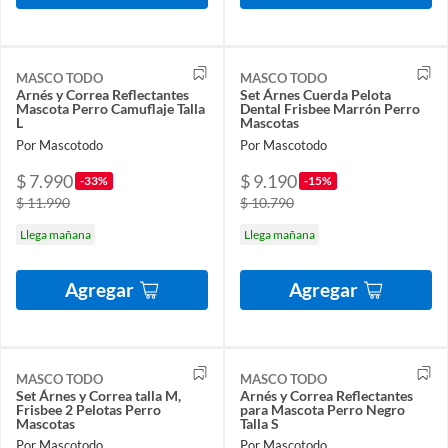
MASCO TODO
MASCO TODO
Arnés y Correa Reflectantes
Set Árnes Cuerda Pelota
Mascota Perro Camuflaje Talla
Dental Frisbee Marrón Perro
L
Mascotas
Por Mascotodo
Por Mascotodo
$ 7.990
$ 9.190
-33%
-15%
$ 11.990
$ 10.790
Llega mañana
Llega mañana
Agregar
Agregar
MASCO TODO
MASCO TODO
Set Árnes y Correa talla M,
Arnés y Correa Reflectantes
Frisbee 2 Pelotas Perro
para Mascota Perro Negro
Mascotas
Talla S
Por Mascotodo
Por Mascotodo