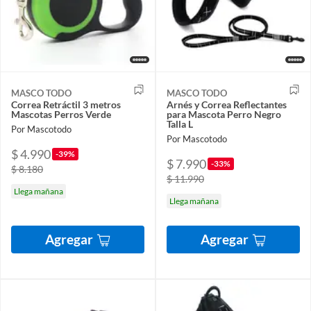
MASCO TODO
MASCO TODO
Correa Retráctil 3 metros
Arnés y Correa Reflectantes
Mascotas Perros Verde
para Mascota Perro Negro
Talla L
Por Mascotodo
Por Mascotodo
$ 4.990
-39%
$ 7.990
-33%
$ 8.180
$ 11.990
Llega mañana
Llega mañana
Agregar
Agregar