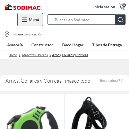
0
Inicia sesión
Menú
Search
Bar
location-
Ingresa tu ubicación
icon
Asesoría
Constructor
Deco Hogar
Tipos de Entrega
Home
Mascotas - Perros
Arnes, Collares y Correas
Arnes, Collares y Correas - masco todo
Resultados
(
74
)