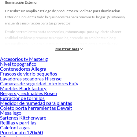
Iluminación Exterior
Descubre un amplio catálogo de productos en Sodimac para Iluminación
Exterior. Encuentra todo lo que necesitas para renovar tu hogar. ¡Visítanos y
encuentra inspiración para tus proyectos!
Desde herramientas hasta accesorios, estamos aquí para ayudarte a hacer
realidad tus ideas y renovar tus espacios, creando un ambiente único y
personalizado. Explora nuestra selección de herramientas, materiales y
Mostrar más
accesorios de calidad que te ayudarán a crear un espacio más tú.
Accesorios tv Master g
Desde remodelaciones hasta proyectos de decoración, estamos aquí para hacer
Nivel topografico
tus ideas realidad. ¡Visítanos y encuentra todo lo que tenemos para ofrecerte en
Contenedores Allegra
Iluminación Exterior!
Frascos de vidrio pequeños
Lavadoras secadoras Hisense
Explora la variedad de productos de Iluminación Exterior en Sodimac
Camaras de seguridad interiores Eufy
Muebles Black factory
Herramientas, materiales y accesorios de calidad para tus proyectos y
Bergers y reclinables Rosen
renovación de espacios. ¡Visítanos y descubre todo lo que tenemos para
Extractor de tornillos
ofrecerte!
Medidor de humedad para plantas
Coleto porta herramientas Dewalt
Encuentra una amplia variedad de productos de Iluminación Exterior en
Mesa lego
Sodimac. Encuentra todo lo necesario para tus proyectos de renovación y
Sartenes Kitchenware
decoración. ¡Visítanos y haz tus ideas realidad!
Rejillas y parrillas
Calefont a gas
Porcelanato 120x60