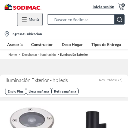
0
Inicia sesión
Menú
Search
Bar
location-
Ingresa tu ubicación
icon
Asesoría
Constructor
Deco Hogar
Tipos de Entrega
Home
Decohogar - Iluminación
Iluminación Exterior
Iluminación Exterior - hb leds
Resultados
(
75
)
Envio Plus
Llega mañana
Retira mañana