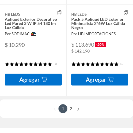
HB LEDS
HB LEDS
Apliqué Exterior Decorativo
Pack 5 Apliqué LED Exterior
Led Pared 3 W IP 54 180 lm
Minimalista 2*6W Luz Cálida
Luz Cálida
Negro
Por SODIMAC
Por HB IMPORTACIONES
$ 113.690
$ 10.290
-20%
$ 142.190
(1)
(1)
Agregar
Agregar
1
2