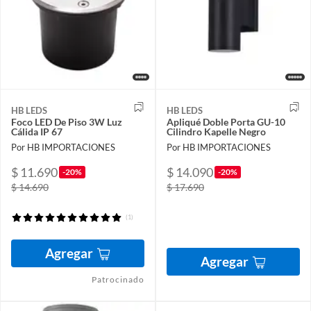
HB LEDS
HB LEDS
Foco LED De Piso 3W Luz
Apliqué Doble Porta GU-10
Cálida IP 67
Cilindro Kapelle Negro
Por HB IMPORTACIONES
Por HB IMPORTACIONES
$ 11.690
$ 14.090
-20%
-20%
$ 14.690
$ 17.690
(1)
Agregar
Agregar
Patrocinado