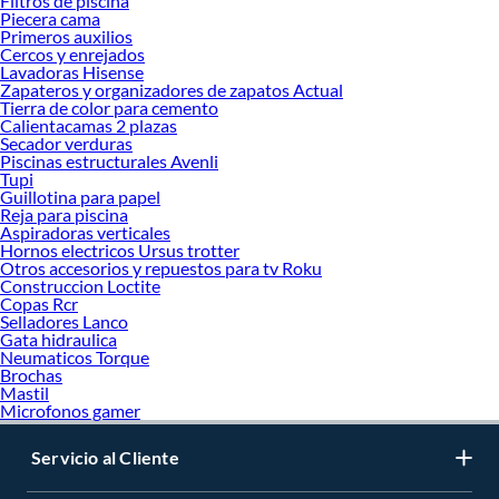
Filtros de piscina
Piecera cama
Primeros auxilios
Cercos y enrejados
Lavadoras Hisense
Zapateros y organizadores de zapatos Actual
Tierra de color para cemento
Calientacamas 2 plazas
Secador verduras
Piscinas estructurales Avenli
Tupi
Guillotina para papel
Reja para piscina
Aspiradoras verticales
Hornos electricos Ursus trotter
Otros accesorios y repuestos para tv Roku
Construccion Loctite
Copas Rcr
Selladores Lanco
Gata hidraulica
Neumaticos Torque
Brochas
Mastil
Microfonos gamer
Servicio al Cliente