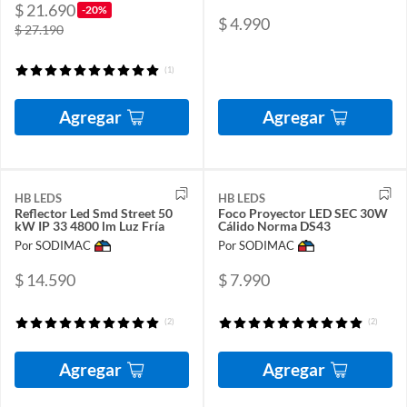
$ 21.690
-20%
$ 4.990
$ 27.190
(1)
Agregar
Agregar
HB LEDS
HB LEDS
Reflector Led Smd Street 50
Foco Proyector LED SEC 30W
kW IP 33 4800 lm Luz Fría
Cálido Norma DS43
Por SODIMAC
Por SODIMAC
$ 14.590
$ 7.990
(2)
(2)
Agregar
Agregar