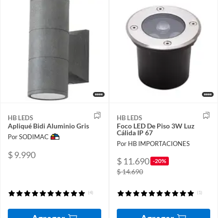
HB LEDS
HB LEDS
Apliqué Bidi Aluminio Gris
Foco LED De Piso 3W Luz
Cálida IP 67
Por SODIMAC
Por HB IMPORTACIONES
$ 9.990
$ 11.690
-20%
$ 14.690
(4)
(1)