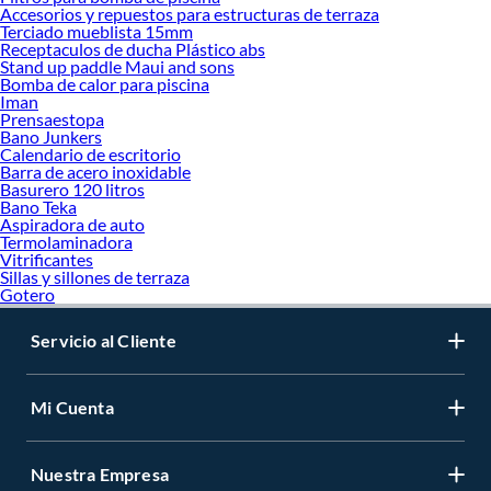
Accesorios y repuestos para estructuras de terraza
Terciado mueblista 15mm
Receptaculos de ducha Plástico abs
Stand up paddle Maui and sons
Bomba de calor para piscina
Iman
Prensaestopa
Bano Junkers
Calendario de escritorio
Barra de acero inoxidable
Basurero 120 litros
Bano Teka
Aspiradora de auto
Termolaminadora
Vitrificantes
Sillas y sillones de terraza
Gotero
Servicio al Cliente
Mi Cuenta
Nuestra Empresa