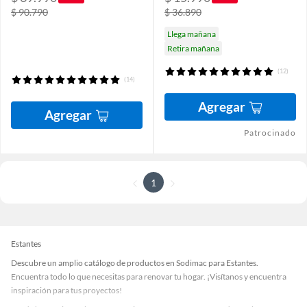
$ 90.790
$ 36.890
Llega mañana
Retira mañana
(12)
(14)
Agregar
Agregar
Patrocinado
1
Estantes
Descubre un amplio catálogo de productos en Sodimac para Estantes.
Encuentra todo lo que necesitas para renovar tu hogar. ¡Visítanos y encuentra
inspiración para tus proyectos!