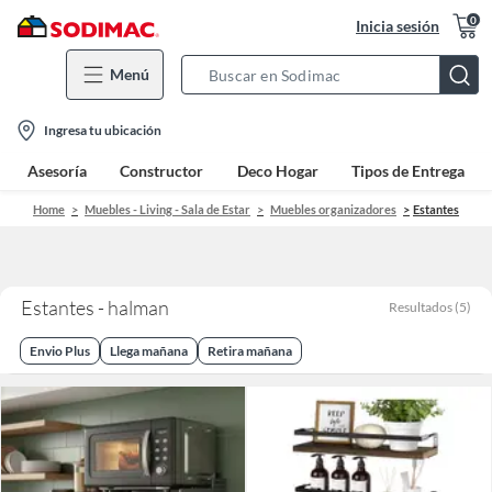
0
Inicia sesión
Menú
Search
Bar
location-
Ingresa tu ubicación
icon
Asesoría
Constructor
Deco Hogar
Tipos de Entrega
Home
Muebles - Living - Sala de Estar
Muebles organizadores
Estantes
Estantes - halman
Resultados
(
5
)
Envio Plus
Llega mañana
Retira mañana