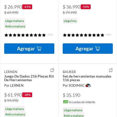
$ 26.990
$ 36.990
-61%
-54%
$ 69.990
$ 79.990
Llega mañana
Llega hoy
Retira mañana
(262)
(285)
Agregar
Agregar
LERNEN
BAUKER
Juego De Dados 216 Piezas Kit
Set de herramientas manuales
De Herramientas
116 piezas
Por LERNEN
Por SODIMAC
$ 61.990
$ 35.190
-38%
$ 99.990
6
cuotas sin interés
Llega mañana
Llega mañana
Retira mañana
Retira mañana