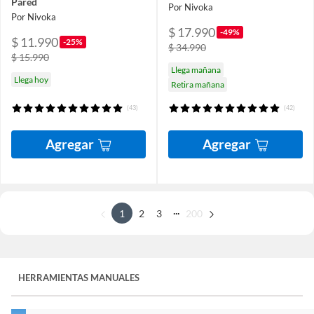
Pared
Por Nivoka
Por Nivoka
$ 17.990
-49%
$ 11.990
-25%
$ 34.990
$ 15.990
Llega mañana
Llega hoy
Retira mañana
(43)
(42)
Agregar
Agregar
...
1
2
3
200
HERRAMIENTAS MANUALES