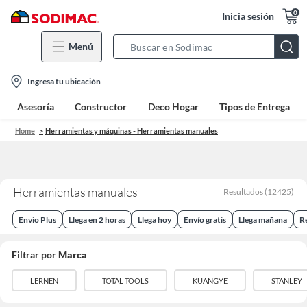
0
Inicia sesión
Menú
Search
Bar
location-
Ingresa tu ubicación
icon
Asesoría
Constructor
Deco Hogar
Tipos de Entrega
Home
Herramientas y máquinas - Herramientas manuales
Herramientas manuales
Resultados
(
12425
)
Envio Plus
Llega en 2 horas
Llega hoy
Envío gratis
Llega mañana
R
Filtrar por
Marca
LERNEN
TOTAL TOOLS
KUANGYE
STANLEY