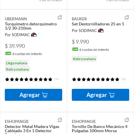
UBERMANN
BAUKER
Torquimetro detorquimetro
Set Destornilladores 25 en 1
1/2 30-210nm
Por SODIMAC
Por SODIMAC
$ 9.990
$ 39.990
6
cuotas sin interés
6
cuotas sin interés
Retira mañana
Llega mañana
Retira mañana
(37)
(30)
Agregar
Agregar
ESHOPANGIE
ESHOPANGIE
Detector Metal Madera Vigas
Tornillo De Banco Mecánico 4
Cableado 3 En 1 Detector
Pulgadas 100mm Morsa