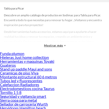
Tabla para Picar
Descubre un amplio catálogo de productos en Sodimac para Tabla para Picar.
Encuentra todo lo que necesitas para renovar tu hogar. ¡Visítanos y encuentra
inspiración para tus proyectos!
Desde herramientas hasta accesorios, estamos aquí para ayudarte a hacer
realidad tus ideas y renovar tus espacios, creando un ambiente único y
personalizado. Explora nuestra selección de herramientas, materiales y
Mostrar más
accesorios de calidad que te ayudarán a crear un espacio más tú.
Funda plumon
Desde remodelaciones hasta proyectos de decoración, estamos aquí para hacer
Hieleras Just home collection
tus ideas realidad. ¡Visítanos y encuentra todo lo que tenemos para ofrecerte en
Herramientas y maquinas Toyaki
Tabla para Picar!
Guateros
Stand up paddle Maui and sons
Explora la variedad de productos de Tabla para Picar en Sodimac
Ceramicas de piso Viva
Montante estructural 60 6 metros
Herramientas, materiales y accesorios de calidad para tus proyectos y
Tubos led y fluorescentes
renovación de espacios. ¡Visítanos y descubre todo lo que tenemos para
Calefaccion Radiadores
ofrecerte!
Electrodomesticos cocina Taurus
Tornillo 1 5 8
Encuentra una amplia variedad de productos de Tabla para Picar en Sodimac.
Seguridad y vigilancia smart
Encuentra todo lo necesario para tus proyectos de renovación y decoración.
Sierra copa para metal
¡Visítanos y haz tus ideas realidad!
Sellador de carroceria Wurth
Hervidores Hamilton beach