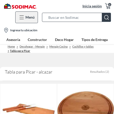
0
Inicia sesión
Menú
Search
Bar
location-
Ingresa tu ubicación
icon
Asesoría
Constructor
Deco Hogar
Tipos de Entrega
Home
Decohogar - Menaje
Menaje Cocina
Cuchillos y tablas
Tabla para Picar
Tabla para Picar - alcazar
Resultados
(
2
)