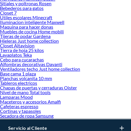
Sitiales y poltronas Rosen
Bebederos para gatos
Closet 7
Utiles escolares Minecraft
Iluminacion inteligente Maxwell
Maquina para hacer donas
Muebles de cocina Home mobili
Tijeras de podar Gardena
Hieleras Just home collection
Closet Altavision
Tierra de hoja 25 kilos
Lavaplatos Teka
Cebo para cucarachas
Alfombras decorativas Davanti
Ventiladores techo Just home collection
Base cama 1 plaza
Planchas volcanita 10 mm
Tableros electricos
Chapas de puertas y cerraduras Oister
Nivel de mano Total tools
Lamparas Mood
Maceteros y accesorios Amalfi
Cafeteras espresso
Cortinas y tapasoles
Secadora de ropa Samsung
Servicio al Cliente