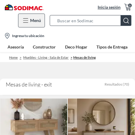
0
Inicia sesión
Menú
Search
Bar
location-
Ingresa tu ubicación
icon
Asesoría
Constructor
Deco Hogar
Tipos de Entrega
Home
Muebles - Living - Sala de Estar
Mesas de living
Mesas de living - exit
Resultados
(
70
)