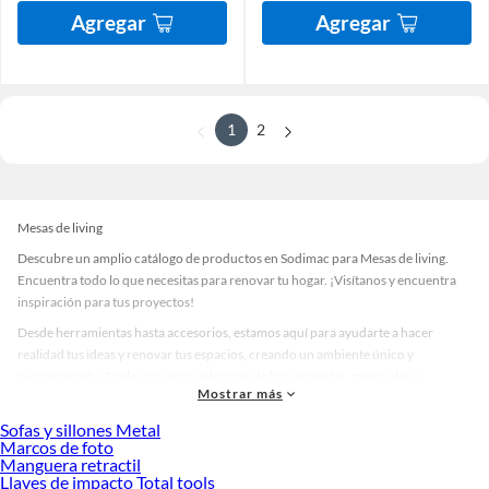
Agregar
Agregar
1
2
Mesas de living
Descubre un amplio catálogo de productos en Sodimac para Mesas de living.
Encuentra todo lo que necesitas para renovar tu hogar. ¡Visítanos y encuentra
inspiración para tus proyectos!
Desde herramientas hasta accesorios, estamos aquí para ayudarte a hacer
realidad tus ideas y renovar tus espacios, creando un ambiente único y
personalizado. Explora nuestra selección de herramientas, materiales y
Mostrar más
accesorios de calidad que te ayudarán a crear un espacio más tú.
Sofas y sillones Metal
Desde remodelaciones hasta proyectos de decoración, estamos aquí para hacer
Marcos de foto
tus ideas realidad. ¡Visítanos y encuentra todo lo que tenemos para ofrecerte en
Manguera retractil
Mesas de living!
Llaves de impacto Total tools