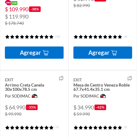
$ 82.990
$ 109.990
-38%
$ 119.990
$ 178.740
(12)
(6)
Agregar
Agregar
EXIT
EXIT
Arrimo Creta Canela
Mesa de Centro Veneza Roble
30x100x78.5 cm
67.7x41.4x35.1 cm
Por SODIMAC
Por SODIMAC
$ 64.990
$ 34.990
-35%
-42%
$ 99.990
$ 59.990
(3)
(2)