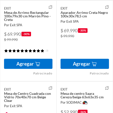
EXIT
EXIT
Mesa de Arrimo Rectangular
Aparador Arrimo Creta Negro
100x79x30 cm Marrón Pino -
100x30x78,5 cm
Creta
Por Exit SPA
Por Exit SPA
$ 69.990
-30%
$ 69.990
-30%
$ 99.990
$ 99.990
(3)
Agregar
Agregar
Patrocinado
Patrocinado
EXIT
EXIT
Mesa de Centro Cuadrada con
Mesa de centro Saara
Vidrio 70x40x70 cm Beige
Cerezo/beige 63x63x35 cm
Clear
Por SODIMAC
Por Exit SPA
$ 52.990
-36%