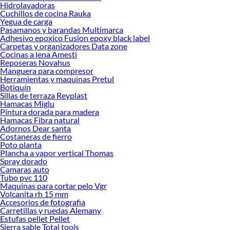
Hidrolavadoras
Explora la variedad de productos de Mesas de living en Sodimac
Cuchillos de cocina Rauka
Yegua de carga
Herramientas, materiales y accesorios de calidad para tus proyectos y
Pasamanos y barandas Multimarca
renovación de espacios. ¡Visítanos y descubre todo lo que tenemos para
Adhesivo epoxico Fusion epoxy black label
ofrecerte!
Carpetas y organizadores Data zone
Cocinas a lena Amesti
Encuentra una amplia variedad de productos de Mesas de living en Sodimac.
Reposeras Novahus
Encuentra todo lo necesario para tus proyectos de renovación y decoración.
Manguera para compresor
¡Visítanos y haz tus ideas realidad!
Herramientas y maquinas Pretul
Botiquín
Sillas de terraza Reyplast
Hamacas Miglu
Pintura dorada para madera
Hamacas Fibra natural
Adornos Dear santa
Costaneras de fierro
Poto planta
Plancha a vapor vertical Thomas
Spray dorado
Camaras auto
Tubo pvc 110
Maquinas para cortar pelo Vgr
Volcanita rh 15 mm
Accesorios de fotografia
Carretillas y ruedas Alemany
Estufas pellet Pellet
Sierra sable Total tools