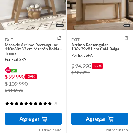
EXIT
EXIT
Mesa de Arrimo Rectangular
Arrimo Rectangular
110x80x33 cm Marrón Roble -
136x39x81 cm Café Beige
Trama
Por Exit SPA
Por Exit SPA
$ 94.990
-27%
$ 129.990
$ 99.990
-39%
$ 109.990
$ 164.990
(4)
Agregar
Agregar
Patrocinado
Patrocinado