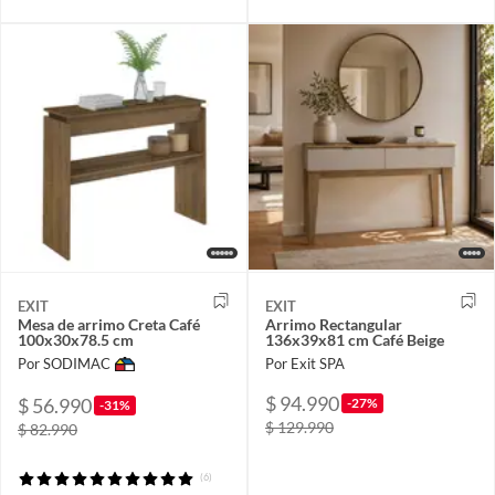
EXIT
EXIT
Mesa de arrimo Creta Café
Arrimo Rectangular
100x30x78.5 cm
136x39x81 cm Café Beige
Por SODIMAC
Por Exit SPA
$ 94.990
$ 56.990
-27%
-31%
$ 129.990
$ 82.990
(6)